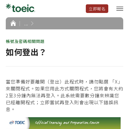
立即報名
選
單
開
首
...
頁
啟
帳號及密碼相關問題
如何登出？
當您準備好要離開（登出）此程式時，請勿點選 「X」
來關閉程式。如果您用此方式關閉程式，您將會有大約
2至3分鐘內無法再登入。此系統需要數分鐘來辨識您
已經離開程式；立即嘗試再登入則會出現以下錯誤訊
息。