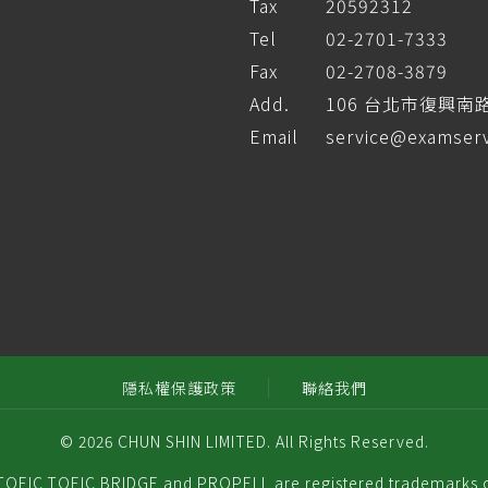
Tax
20592312
Tel
02-2701-7333
Fax
02-2708-3879
Add.
106 台北市復興南
Email
service@examserv
隱私權保護政策
聯絡我們
© 2026 CHUN SHIN LIMITED. All Rights Reserved.
EIC,TOEIC BRIDGE and PROPELL are registered trademarks 