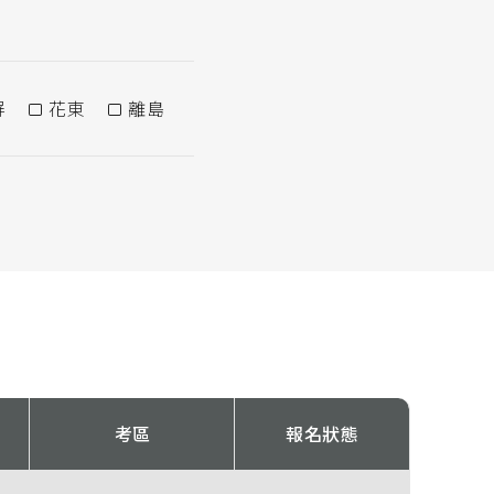
屏
花東
離島
考區
報名狀態