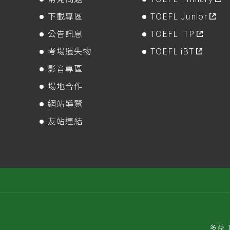
下載專區
TOEFL Junior
公告訊息
TOEFL ITP
考場遺失物
TOEFL iBT
影音專區
場地合作
網站導覽
友站連結
多益,TO