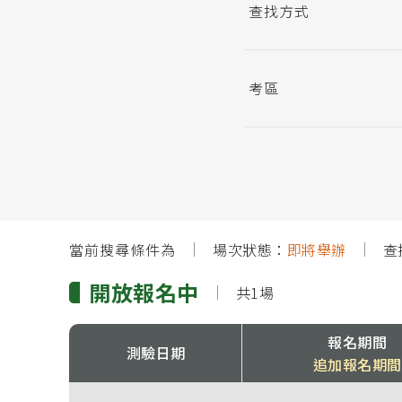
查找方式
考區
當前搜尋條件為
場次狀態：
即將舉辦
查
開放報名中
共1場
報名期間
測驗日期
追加報名期間