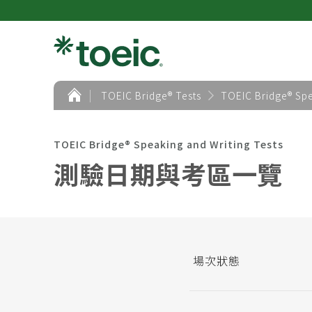
首
TOEIC Bridge® Tests
TOEIC Bridge® Spe
頁
TOEIC Bridge® Speaking and Writing Tests
測驗日期與考區一覽
場次狀態