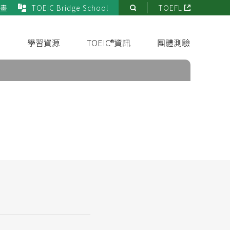
畫
TOEIC Bridge School
TOEFL
站
內
搜
s
學習資源
TOEIC®資訊
團體測驗
尋