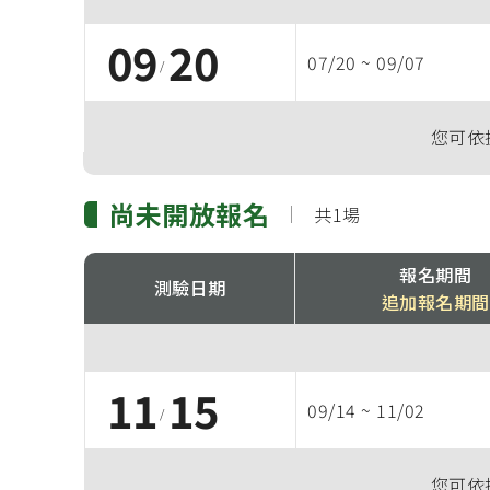
09
20
07/20
~
09/07
/
您可依
尚未開放報名
共1場
報名期間
測驗日期
追加報名期間
11
15
09/14
~
11/02
/
您可依