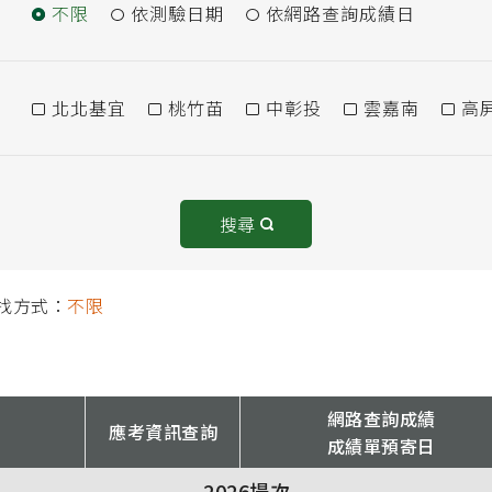
不限
依測驗日期
依網路查詢成績日
北北基宜
桃竹苗
中彰投
雲嘉南
高
搜尋
找方式：
不限
網路查詢成績
應考資訊查詢
成績單預寄日
2026場次