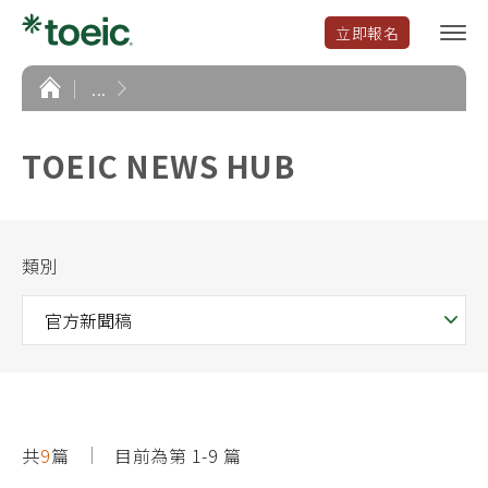
立即報名
選
單
開
首
...
頁
啟
TOEIC NEWS HUB
類別
共
9
篇
目前為第 1-9 篇