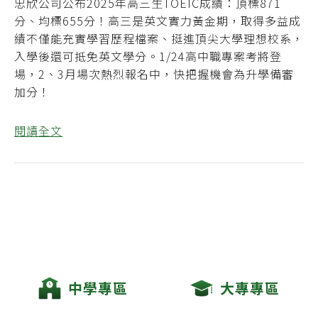
忠欣公司公布2025年高三生TOEIC成績：頂標871
分、均標655分！高三是英文實力黃金期，取得多益成
績不僅能充實學習歷程檔案、挺進頂尖大學理想校系，
入學後還可抵免英文學分。1/24高中職專案考將登
場，2、3月場次熱烈報名中，快把握機會為升學備審
加分！
閱讀全文
中學專區
大專專區