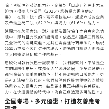
除了普遍性的英語能力外，企業對「口說」的需求尤其
迫切。根據忠欣公司《2025企業英語力調查藍皮
書》，在聽、說、讀、寫四項技能中，超過六成的企業
表示最重視口說（62.2%）與聽力（61.6%）能力。
這顯示在跨國會議、對外簡報及團隊協作等真實商業情
境中，即時且有效的口語溝通，依然是AI翻譯工具難以
完全取代的關鍵職能。尤其在需要進行商業談判、展現
領導力或建立客戶信任的場合，流暢的口說能力更是建
立人際連結與促成合作的基石。
忠欣公司執行長巴士誠表示：「我們觀察到，不論是企
業的國際化布局，或是個人的職涯發展，英語溝通能力
都扮演著至關重要的角色。特別是流暢的口說能力，更
是AI無法完全取代的。我們希望透過提供便捷的測驗服
務與多元的優惠方案，鼓勵更多民眾持續精進英語能
力，在快速變動的時代中，為自己創造更多可能性。」
全國考場、多元優惠，打造友善應考
環境