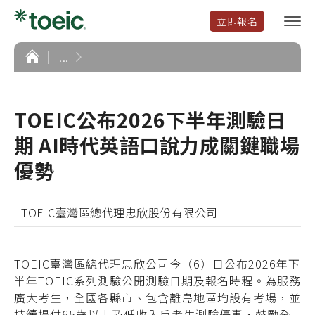
立即報名
選
單
開
首
...
頁
啟
TOEIC公布2026下半年測驗日
期 AI時代英語口說力成關鍵職場
優勢
TOEIC臺灣區總代理忠欣股份有限公司
TOEIC臺灣區總代理忠欣公司今（6）日公布2026年下
半年TOEIC系列測驗公開測驗日期及報名時程。為服務
廣大考生，全國各縣市、包含離島地區均設有考場，並
持續提供65歲以上及低收入戶考生測驗優惠，鼓勵全