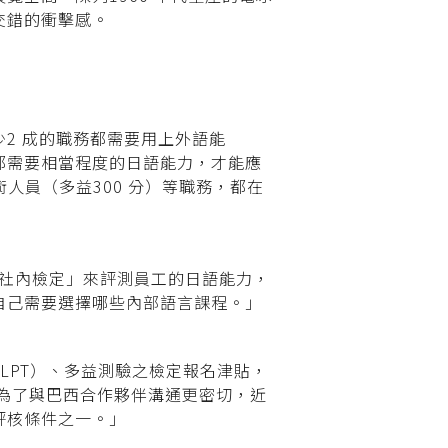
交錯的衝擊感。
2 成的職務都需要用上外語能
都需要相當程度的日語能力，才能應
人員（多益300 分）等職務，都在
「社內檢定」來評測員工的日語能力，
自己需要選擇哪些內部語言課程。」
LPT）、多益測驗之檢定報名津貼，
司為了與巴西合作夥伴溝通更密切，近
評核條件之一。」