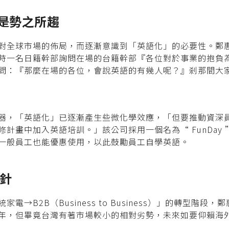
是勢之所趨
對全球市場的佈局，而逐漸意識到「英語化」的必要性。鄭
時一名日籍幹部詢問在場的台籍幹部『各位對於事業的抱負
問：『那麼在場的各位，會說英語的有幾人呢？』剎那間大
器，「英語化」已逐漸產生些微化學效應，「但要推動資深
畫中加入英語培訓。」該公司採用一個名為“ FunDay ”的E
一般員工也能優惠使用，以此鼓勵員工自學英語。
方針
B2B（Business to Business）」的轉型階段，鄭惠
年，但畢竟台灣有著市場較小的相對劣勢，未來如要仰賴海