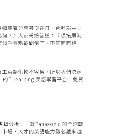
惠蜻笑著分享某次在日、台幹部共同
為何？』大家紛紛答道：『想拓展海
家似乎有點被問倒了，不禁面面相
員工英語化較不容易，所以我們決定
-learning 英語學習平台，免費
蜻分析：「就Panasonic 的全球戰
外市場，人才的英語能力勢必越來越