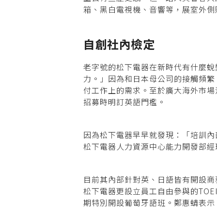
箱、黑白電視機、音響等，展室外側
自創社內檢定
老字號的松下電器在新時代有什麼蛻
力。」因為和日本母公司的接觸頻繁
付工作上的需求。至於廣大海外市場流
招募時明訂英語門檻。
因為松下電器早早就發現：「培訓內
松下電器人力資源中心能力開發部經
目前其內部針對英、日語皆有開設商
松下電器更設立員工自由參與的TO
期特別開設葡萄牙語班。鄭惠蜻表示