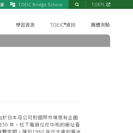
畫
TOEIC Bridge School
TOEFL
站
內
搜
s
學習資源
TOEIC®資訊
團體測驗
尋
，由於日本母公司對國際市場懷有企圖
50 年，松下電器位在中和的廠址看
空間，陳列1960 年代生產的電冰