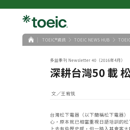
首
TOEIC®資訊
TOEIC NEWS HUB
TOEI
頁
多益季刊 Newsletter 40（2016年4月）
深耕台灣50 載
文／王宥筑
台灣松下電器（以下簡稱松下電器），
心，原本就已相當重視日語培訓的松
上去有些歷史感，但一踏入其會客大