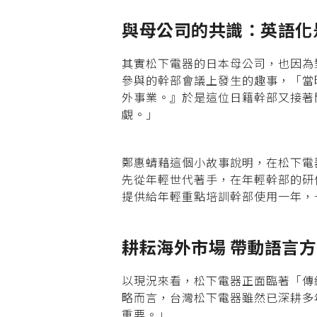
與母公司的共識：英語化
其實松下電器的日本母公司，也因為
參與的幹部會議上發生的趣事，「當
外事業。』於是這位日籍幹部又接著
覷。」
鄭惠蜻藉這個小故事說明，在松下電
先從年輕世代著手，在年輕幹部的研修計
提供給年輕重點培訓幹部使用一年，
耕耘海外市場 帶動語言
以現況來看，松下電器正面臨著「傳統家電→
略而言，台灣松下電器雖然已深耕多
重要。」