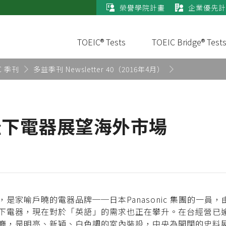
榮譽學院計畫
企業優先計
TOEIC® Tests
TOEIC Bridge® Test
C 季刊
多益季刊 Newsletter 40（2016年4月）
 松下電器展望海外市場
是家喻戶曉的電器品牌──日本Panasonic 集團的一員
下電器，現在對於「英語」的需求也正在攀升。在台經營已逾
廳，是明亮、新穎、白色調的室內裝設，中央為開闊的史料展覽