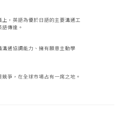
議上，英語為優於日語的主要溝通工
英語傳達。
備溝通協調能力、擁有願意主動學
畏競爭，在全球市場占有一席之地。