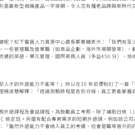
則是最新型相機產品一字排開，令人忽有種老品牌與新時代
變呢？松下電器人力資源中心處長鄭惠蜻表示：「我們有至少
，一些管理職及營業職（如商品企劃、海外市場開發等），
通的英語，舉凡管理、國際商務人員（多益450 分）、技術
部人才的外語能力不能等！」所以在30 年前便制訂了一套
理楊淑慧解釋：「透過測驗將程度各別分級，員工更能掌握
務外語課程及會話課程，為鼓勵員工考照，除了補助日檢（J
EIC 檢定班。另還有配合專案需求的短期外語課，例如該公
：「雖然外語能力不會納入員工的考績，但會是職等晉升的