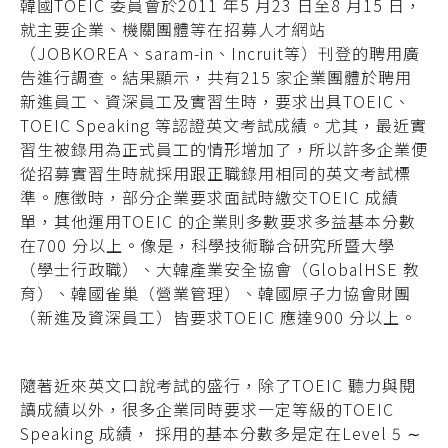
韓國TOEIC 委員會於2011 年5 月23 日至8 月15 日，
就主要企業、機關團體等在招募人才網站
（JOBKOREA、saram-in、Incruit等）刊登的聘用廣
告進行調查。結果顯示，共有215 家企業團體於聘用
新進員工、資深員工及實習生時，要求出具TOEIC、
TOEIC Speaking 等認證英文考試成績。尤其，最近實
習生被錄用為正式員工的情形增加了，所以許多企業便
從招募實習生時就採用跟正職錄用相同的英文考試標
準。應徵時，部分企業要求面試時繳交TOEIC 成績
單，其他運用TOEIC 的企業則多數要求多益基本分數
在700 分以上。像是，科學技術聯合研究所暨大學
（學士行政職）、大韓產業安全協會（GlobalHSE 教
育）、韓國雀巢（營業管理）、韓國原子力協會財團
（新進及資深員工）皆要求TOEIC 應達900 分以上。
隨著近來英文口說考試的盛行，除了TOEIC 聽力與閱
讀成績以外，很多企業同時要求一定等級的TOEIC
Speaking 成績， 採用的基本分數多是定在Level 5 ∼