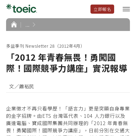
立即報名
選
單
開
首
...
頁
啟
多益季刊 Newsletter 28（2012年4月）
「2012 年青春無畏！勇闖國
際！國際競爭力講座」實況報導
文／蕭裕民
企業徵才不再只看學歷！「語言力」更是突顯自身專業
的金字招牌。由ETS 台灣區代表、104 人力銀行以及
廣達電腦、寶成國際集團共同辦理的「2012 年青春無
畏！勇闖國際！國際競爭力講座」，日前分別在交通大