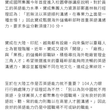
寶成國際集團今年首度進入校園舉辦講座說明，對於員
工的英語能力水準，寶成集團人力資源部鄭嘉林執行經
理認為：「若無法以英語順利溝通，在專業力上面是一
種怠慢！」因此寶成甄選海外儲備幹部時首重英語溝通
力，要求多益分數須達730 分。
寶成在大陸、印尼、越南都有設廠，向來偏好以臺籍人
士為管理階層，近年，寶成又提供「開發」、「廠務」
與「業務」的儲備幹部職缺，積極尋找海外鞋廠管理金
三角人才；希望徵選進來的臺籍幹部能夠用流暢的英語
溝通力，兼容並蓄理解不同在地文化，達成企業綜效。
至於在大陸工作是否英語能力就不重要？ 104人力銀
行行銷處陳力孑協理認為不然：「別以為到中國就不用
英語，全球菁英人才都聚集在中國職場，沒有良好的英
語說、聽、寫的能力則難以在高管人才圈溝通。」因此
良好的英語能力仍是中國職場不可或缺的職能。