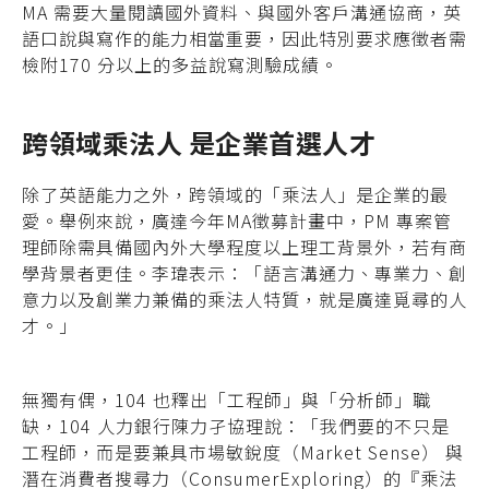
MA 需要大量閱讀國外資料、與國外客戶溝通協商，英
語口說與寫作的能力相當重要，因此特別要求應徵者需
檢附170 分以上的多益說寫測驗成績。
跨領域乘法人 是企業首選人才
除了英語能力之外，跨領域的「乘法人」是企業的最
愛。舉例來說，廣達今年MA徵募計畫中，PM 專案管
理師除需具備國內外大學程度以上理工背景外，若有商
學背景者更佳。李瑋表示：「語言溝通力、專業力、創
意力以及創業力兼備的乘法人特質，就是廣達覓尋的人
才。」
無獨有偶，104 也釋出「工程師」與「分析師」職
缺，104 人力銀行陳力孑協理說：「我們要的不只是
工程師，而是要兼具市場敏銳度（Market Sense） 與
潛在消費者搜尋力（ConsumerExploring）的『乘法