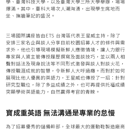
學、臺灣科技大學，以及臺灣大學三所大學舉辦，場場
爆滿。其中，臺科大場次人潮洶湧，出現學生席地而
坐、撫牆筆記的盛況。
三場國際講座皆由ETS 台灣區代表王星威主持，除了
安排三家名企與談人分享目前校園招募人才的條件與需
求外，他也引導現場模擬新鮮人應徵情境，讓人力銀行
專家與人資主管傳授履歷撰寫及面談技巧，並以兩人相
聲對話法及現身說法等不同形式激發與談人對談火花，
傳授職涯成就的智慧，令新鮮人大呼過癮。而對於如何
展現比他人優異的英語力，王星威也傳授了一招：針對
研究型職位，除了多益成績之外，也可再提供托福成績
突顯學術英語能力，自然贏得考官的青睞。
寶成重英語 無法溝通是專業的怠慢
為了招募優秀的儲備幹部，全球最大的運動鞋製造廠商