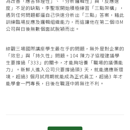
為改善「應答條理性」、「分析邏輯性」與「反應速
度」不足的缺點，李聖珉開始積極練習「三點架構」，
遇到任何問題都逼自己快速分析出「三點」答案，藉此
訓練臨場反應及邏輯組織能力，而這讓他在第二個IBM
公司與日後無數個面試脫穎而出。
綜觀三場國際講座學生最在乎的問題，無外是對企業的
「效忠」與「持久性」問題。104 陳力孑協理建議學
生要撐過「333」的關卡，才能夠培養「職場的議價能
力」。新鮮人進入公司只要撐過頭3 天，就能適應新環
境，超過3 個月試用期就能成為正式員工，超過3 年才
能學會一門專長，日後在職涯中將無往不利。