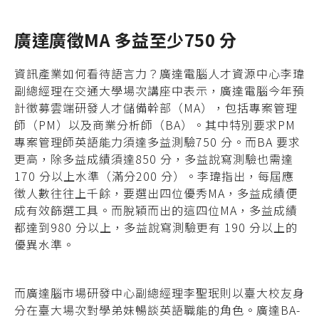
廣達廣徵MA 多益至少750 分
資訊產業如何看待語言力？廣達電腦人才資源中心李瑋
副總經理在交通大學場次講座中表示，廣達電腦今年預
計徵募雲端研發人才儲備幹部（MA），包括專案管理
師（PM）以及商業分析師（BA）。其中特別要求PM
專案管理師英語能力須達多益測驗750 分。而BA 要求
更高，除多益成績須達850 分，多益說寫測驗也需達
170 分以上水準（滿分200 分）。李瑋指出，每屆應
徵人數往往上千餘，要選出四位優秀MA，多益成績便
成有效篩選工具。而脫穎而出的這四位MA，多益成績
都達到980 分以上，多益說寫測驗更有 190 分以上的
優異水準。
而廣達腦市場研發中心副總經理李聖珉則以臺大校友身
分在臺大場次對學弟妹暢談英語職能的角色。廣達BA-