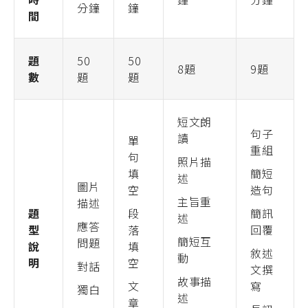
分鐘
鐘
間
題
50
50
8題
9題
數
題
題
短文朗
句子
讀
單
重組
句
照片描
填
簡短
述
圖片
空
造句
主旨重
描述
題
段
簡訊
述
應答
型
落
回覆
簡短互
問題
說
填
敘述
動
明
空
對話
文撰
故事描
文
寫
獨白
述
章