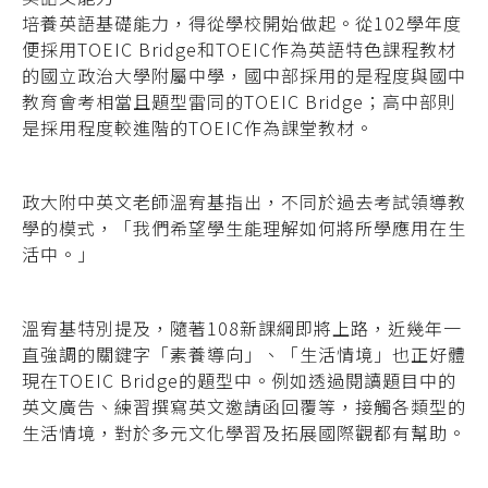
培養英語基礎能力，得從學校開始做起。從102學年度
便採用TOEIC Bridge和TOEIC作為英語特色課程教材
的國立政治大學附屬中學，國中部採用的是程度與國中
教育會考相當且題型雷同的TOEIC Bridge；高中部則
是採用程度較進階的TOEIC作為課堂教材。
政大附中英文老師溫宥基指出，不同於過去考試領導教
學的模式，「我們希望學生能理解如何將所學應用在生
活中。」
溫宥基特別提及，隨著108新課綱即將上路，近幾年一
直強調的關鍵字「素養導向」、「生活情境」也正好體
現在TOEIC Bridge的題型中。例如透過閱讀題目中的
英文廣告、練習撰寫英文邀請函回覆等，接觸各類型的
生活情境，對於多元文化學習及拓展國際觀都有幫助。