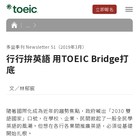
立即報名
選
單
開
首
...
頁
啟
多益季刊 Newsletter 51（2019年3月）
行行拚英語 用TOEIC Bridge打
底
文／林郁宸
隨著國際化成為近年的趨勢焦點，政府喊出「2030 雙
語國家」口號，在學校、企業、民間掀起了一股全民學
英語的風潮。但想在各行各業間推廣英語，必須從基礎
開始扎根。