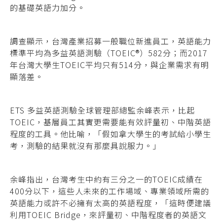
的基礎英語力加分。
調查顯示，台灣產業招募一般職位新進員工，英語能力
標準平均為多益英語測驗（TOEIC®）582分；而2017
年台灣大學生TOEIC平均只有514分，與企業需求有明
顯落差。
ETS 多益英語測驗全球管理部總監余峰表
示，比起
TOEIC，基層員工其實更需要能有效
評量初、中階英語
程度的工具。他比喻，「假
如拿大學生的考試給小學生
考，測驗的結果就
沒有那麼具說服力。」
余峰指出，台灣考生中約有三分之一的TOEIC成績在
400分以下，這些人未來的工作場域、專業領域所需的
英語能力或許不必擁有太高的英語程度，「這時便建議
利用TOEIC Bridge，來評量初、中階程度者的英語文