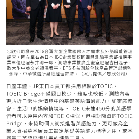
忠欣公司發表2018台灣大型企業國際人才需求及外語職能管理
調查。圖左至右為日本IIBC企業暨校園團體測驗事業部推廣事
業單位經理永井聰一郎、測驗事業推廣企畫室經理吉田溫子、
政大附中英文老師溫宥基、ETS多益測驗全球產品管理部總監
余峰、中華徵信所副總經理許滸。（照片提供／忠欣公司）
日產車體、JR東日本員工都採用相較於TOEIC，
TOEIC Bridge不僅題目較少、難度也較低，測驗內容
更貼近日常生活情境中的基礎英語溝通能力，如家庭聚
會、生活中的娛樂情境等。TOEIC未達450分的英語學
習者可以運用內容和TOEIC相似，但相對簡單的TOEIC
Bridge，來協助個人銜接進階英語能力，更可做為企
業人資招募基層員工設定基礎英語能力標準之用，或基
層員工英語培訓計畫的評量工具。