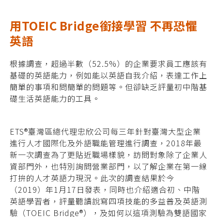
用TOEIC Bridge銜接學習 不再恐懼
英語
根據調查，超過半數（52.5%）的企業要求員工應該有
基礎的英語能力，例如能以英語自我介紹，表達工作上
簡單的事項和問簡單的問題等。但卻缺乏評量初中階基
礎生活英語能力的工具。
ETS®臺灣區總代理忠欣公司每三年針對臺灣大型企業
進行人才國際化及外語職能管理進行調查，2018年最
新一次調查為了更貼近職場樣貌，訪問對象除了企業人
資部門外，也特別詢問營業部門，以了解企業在第一線
打拚的人才英語力現況。此次的調查結果於今
（2019）年1月17日發表，同時也介紹適合初、中階
英語學習者，評量聽讀說寫四項技能的多益普及英語測
驗（TOEIC Bridge®），及如何以這項測驗為雙語國家