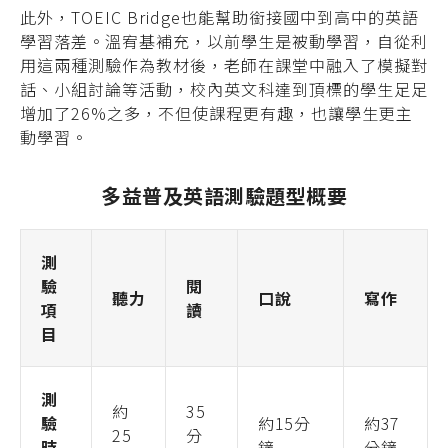
此外，TOEIC Bridge也能幫助銜接國中到高中的英語
學習落差。溫宥基補充，以前學生是被動學習，自從利
用這兩種測驗作為教材後，老師在課堂中融入了模擬對
話、小組討論等活動，校內英文科達到頂標的學生足足
增加了26%之多，不但使課程更有趣，也讓學生更主
動學習。
多益普及英語測驗題型概要
測
驗
閱
聽力
口說
寫作
項
讀
目
測
約
35
驗
約15分
約37
25
分
時
鐘
分鐘