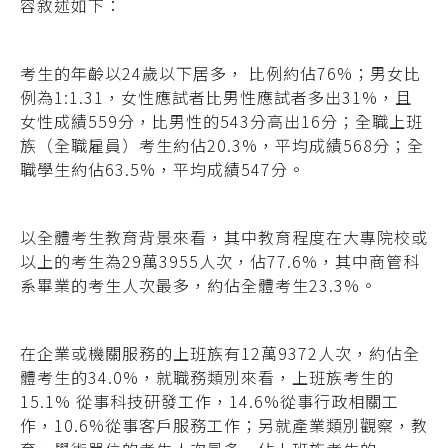
容敘述如下：
考生的年齡以24歲以下居多， 比例約佔76%；男女比
例為1:1.31，女性應試者比男性應試者多出31%，且
女性成績559分，比男性的543分高出16分；全職上班
族（全職雇員）考生約佔20.3%，平均成績568分；全
職學生約佔63.5%，平均成績547分。
以全體考生教育背景來看，其中教育程度在大專院校或
以上的考生為29萬3955人次，佔77.6%，其中商管科
系畢業的考生人次最多，約佔全體考生23.3%。
在企業或機關服務的上班族有12萬9372人次，約佔全
體考生的34.0%，就職務類別來看，上班族考生的
15.1% 從事科技研發工作，14.6%從事行政相關工
作，10.6%從事客戶服務工作；另就產業類別觀察，教