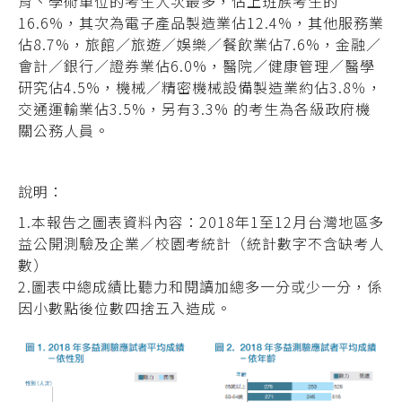
育、學術單位的考生人次最多，佔上班族考生的
16.6%，其次為電子產品製造業佔12.4%，其他服務業
佔8.7%，旅館／旅遊／娛樂／餐飲業佔7.6%，金融／
會計／銀行／證券業佔6.0%，醫院／健康管理／醫學
研究佔4.5%，機械／精密機械設備製造業約佔3.8％，
交通運輸業佔3.5%，另有3.3% 的考生為各級政府機
關公務人員。
說明：
1.本報告之圖表資料內容：2018年1至12月台灣地區多
益公開測驗及企業／校園考統計（統計數字不含缺考人
數）
2.圖表中總成績比聽力和閱讀加總多一分或少一分，係
因小數點後位數四捨五入造成。