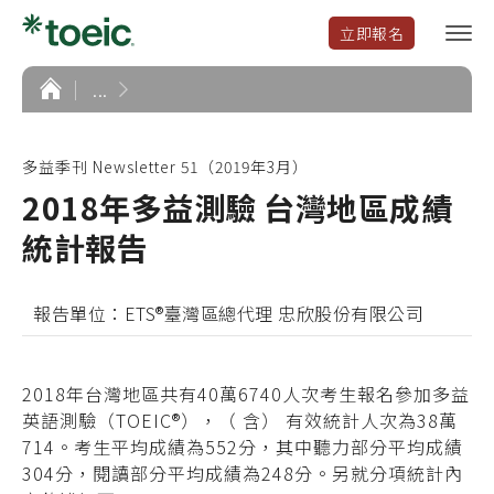
立即報名
選
單
開
首
...
頁
啟
多益季刊 Newsletter 51（2019年3月）
2018年多益測驗 台灣地區成績
統計報告
報告單位：ETS®臺灣區總代理 忠欣股份有限公司
2018年台灣地區共有40萬6740人次考生報名參加多益
英語測驗（TOEIC®），（ 含） 有效統計人次為38萬
714。考生平均成績為552分，其中聽力部分平均成績
304分，閱讀部分平均成績為248分。
另就分項統計內