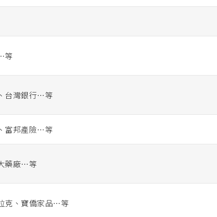
…等
、台灣銀行…等
、富邦產險…等
大藥廠…等
拉克、寶僑家品…等