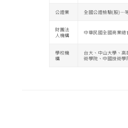
公證業
全國公證檢驗(股)…
財團法
中華民國全國商業總
人機構
學校機
台大、中山大學、高
構
術學院、中國技術學