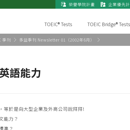
榮譽學院計畫
企業優先計
TOEIC® Tests
TOEIC Bridge® Test
C 季刊
多益季刊 Newsletter 01（2002年6月）
 英語能力
，等於是向大型企業及外商公司說拜拜!
文能力？
標準？