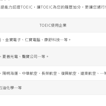
語能力認證TOEIC，讓TOEIC為您的履歷加分，更讓您通
TOEIC使用企業
股)、金寶電子、仁寶電腦、康舒科技…等。
、夏普光電、聲寶公司…等。
、陽明海運、中華航空、長榮航空、復興航空、遠東航空、…
石油化學…等