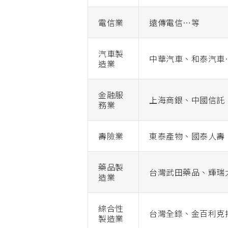
電信業
遠傳電信…等
汽車製
中華汽車、和泰汽車
造業
金融服
上海商銀、中國信託
務業
壽險業
東泰產物、國泰人壽
藥品製
台灣武田藥品、輝瑞
造業
綜合性
台灣全錄、金百利克
製造業