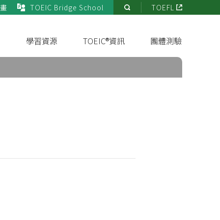
畫
TOEIC Bridge School
TOEFL
站
內
搜
s
學習資源
TOEIC®資訊
團體測驗
尋