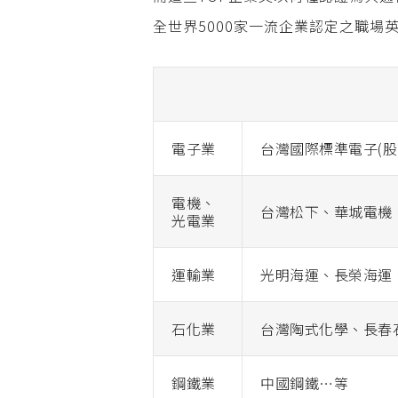
全世界5000家一流企業認定之職場英
電子業
台灣國際標準電子(
電機、
台灣松下、華城電機
光電業
運輸業
光明海運、長榮海運
石化業
台灣陶式化學、長春
鋼鐵業
中國鋼鐵…等