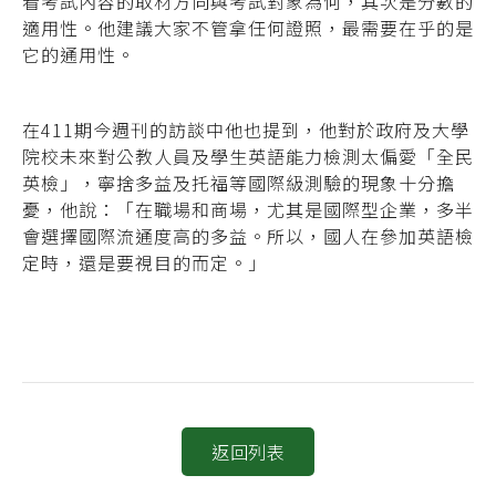
看考試內容的取材方向與考試對象為何，其次是分數的
適用性。他建議大家不管拿任何證照，最需要在乎的是
它的通用性。
在411期今週刊的訪談中他也提到，他對於政府及大學
院校未來對公教人員及學生英語能力檢測太偏愛「全民
英檢」，寧捨多益及托福等國際級測驗的現象十分擔
憂，他說：「在職場和商場，尤其是國際型企業，多半
會選擇國際流通度高的多益。所以，國人在參加英語檢
定時，還是要視目的而定。」
返回列表