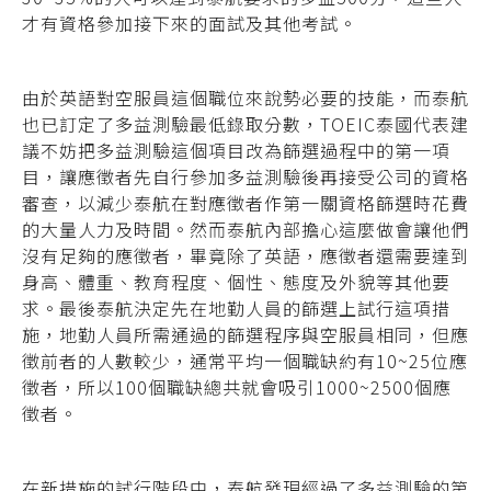
才有資格參加接下來的面試及其他考試。
由於英語對空服員這個職位來說勢必要的技能，而泰航
也已訂定了多益測驗最低錄取分數，TOEIC泰國代表建
議不妨把多益測驗這個項目改為篩選過程中的第一項
目，讓應徵者先自行參加多益測驗後再接受公司的資格
審查，以減少泰航在對應徵者作第一關資格篩選時花費
的大量人力及時間。然而泰航內部擔心這麼做會讓他們
沒有足夠的應徵者，畢竟除了英語，應徵者還需要達到
身高、體重、教育程度、個性、態度及外貌等其他要
求。最後泰航決定先在地勤人員的篩選上試行這項措
施，地勤人員所需通過的篩選程序與空服員相同，但應
徵前者的人數較少，通常平均一個職缺約有10~25位應
徵者，所以100個職缺總共就會吸引1000~2500個應
徵者。
在新措施的試行階段中，泰航發現經過了多益測驗的第