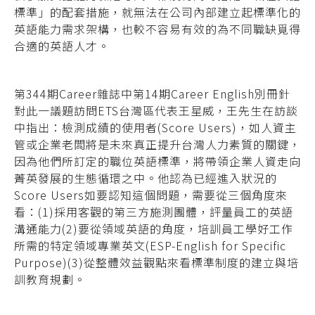
標準」的配套措施，就無法在公司內部建立起標準化的
英語能力需求架構，也較不容易有效的為不同職缺覓得
合適的英語人才。
第344期Career雜誌中第14期Career English別冊針
對此一議題訪問ETS台灣區代表王星威，王先生在訪談
中指出：檢測成績的使用者(Score Users)，如人資主
管或企業老闆將是未來真正提升台灣人力素質的關鍵，
因為他們所訂定的職位英語標準，將帶領企業人資走向
菁英發展的生態循環之中。他認為已經進入狀況的
Score Users如要認知這個問題，需要從三個角度來
看：(1)採用客觀的第三方施測團體，評量員工的英語
溝通能力(2)要從領域英語的角度，培訓員工學好工作
所需的特定領域專業英文(ESP-English for Specific
Purpose)(3)從整體效益觀點來看標準制度的建立與培
訓教育規劃。