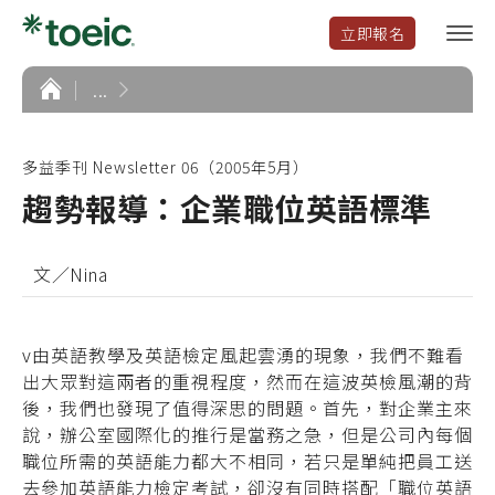
立即報名
選
單
開
首
...
頁
啟
多益季刊 Newsletter 06（2005年5月）
趨勢報導：企業職位英語標準
文／Nina
v由英語教學及英語檢定風起雲湧的現象，我們不難看
出大眾對這兩者的重視程度，然而在這波英檢風潮的背
後，我們也發現了值得深思的問題。首先，對企業主來
說，辦公室國際化的推行是當務之急，但是公司內每個
職位所需的英語能力都大不相同，若只是單純把員工送
去參加英語能力檢定考試，卻沒有同時搭配「職位英語