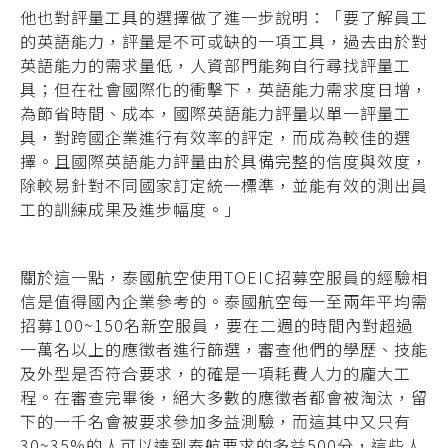
他也對評量工具的選擇做了進一步說明：「要了解員工
的英語能力，評量是不可或缺的一項工具，過去由於對
英語能力的需求量低，人資部門能夠自行尋找評量工
具；但在社會國際化的衝擊下，英語能力需求度日增，
為節省時間、成本，國際英語能力評量以單一評量工
具，對跨國企業進行有效率的評定，而成為較佳的選
擇。且國際英語能力評量由於具備完整的信度與效度，
除較易針對不同國家訂定統一標準，並能有效的測出員
工的訓練成果及進步幅度。」
關於這一點，泰國航空使用TOEIC招募空服員的經驗相
信是值得國內企業參考的。泰國航空每一至兩年平均需
招募100~150名新空服員，要在二週的時間內對超過
一萬名以上的應徵者進行篩選，審查他們的學歷、技能
及外型是否符合要求，的確是一項耗費人力的龐大工
程。在審查完畢後，絕大多數的應徵者都會被淘汰，留
下的一千名會被要求參加多益測驗，而這其中又只有
30~35%的人可以達到泰航要求的多益500分，這些人