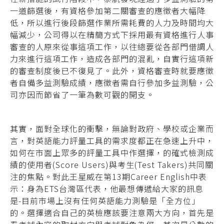
一道篩選後，有資格參加第二關審查的應徵者大幅降
低，所以進行後段篩選作業所需耗費的人力及時間均大
幅減少，公司得以在精簡方式下採用最有資格進行人事
審查的人原來從事這項工作，以往總要從各部門借調人
力來進行這項工作，造成各部門的混亂，自實行這項新
的審查制度後已不復見了。此外，資格審查時就要應徵
者自備多益測驗成績，應徵者需自行參加多益測驗，公
司亦因而節省了一筆為數可觀的開支。
其實，面對全球化的衝擊，無論對政府、學校或企業而
言，對英語能力評量工具的需求度都正在急速上升中，
如何在市面上眾多的評量工具中作選擇，的確式檢測成
績的使用者(Score Users)與考生(Test Takers)共同關
注的焦點。對此王星威在第13期Career English中表
示：身為ETS台灣區代表，他最想傳遞給大家的訊息
是-目前市場上沒有任何英語能力測驗是「全方位」
的。選擇適合自己的英檢應該要注意兩大方向，首先是