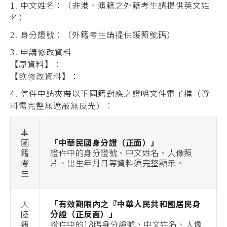
中文姓名：（非港、澳籍之外籍考生請提供英文姓
名）
身分證號：（外籍考生請提供護照號碼）
申請修改資料
【原資料】：
【欲修改資料】：
信件中請夾帶以下國籍對應之證明文件電子檔（資
料需完整無遮蔽無反光）：
本
國
「中華民國身分證（正面）」
籍
證件中的身分證號、中文姓名、人像照
考
片、出生年月日等資料須完整顯示。
生
大
「有效期限內之『中華人民共和國居民身
陸
分證（正反面）」
籍
證件中的18碼身分證號、中文姓名、人像