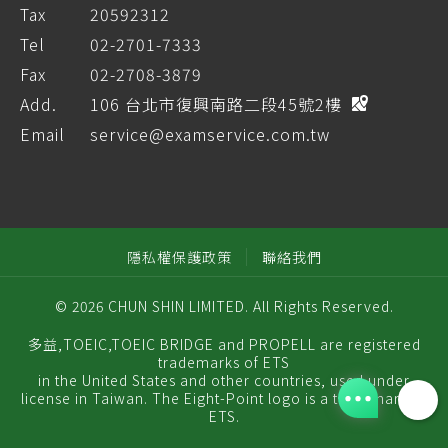
Tax
20592312
Tel
02-2701-7333
Fax
02-2708-3879
Add.
106 台北市復興南路二段45號2樓
Email
service@examservice.com.tw
隱私權保護政策
聯絡我們
© 2026 CHUN SHIN LIMITED. All Rights Reserved.
多益,TOEIC,TOEIC BRIDGE and PROPELL are registered
trademarks of ETS
in the United States and other countries, used under
license in Taiwan. The Eight-Point logo is a trademark of
ETS.