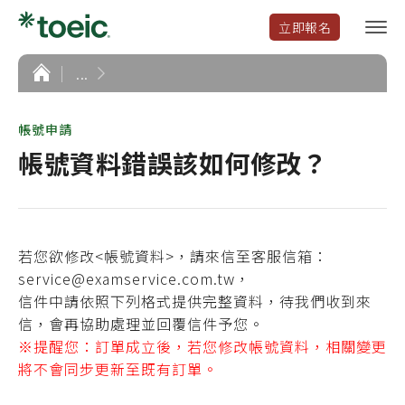
立即報名
選
單
開
首
...
頁
啟
帳號申請
帳號資料錯誤該如何修改？
若您欲修改<帳號資料>，請來信至客服信箱：
service@examservice.com.tw，
信件中請依照下列格式提供完整資料，待我們收到來
信，會再協助處理並回覆信件予您。
※提醒您：訂單成立後，若您修改帳號資料，相關變更
將不會同步更新至既有訂單。