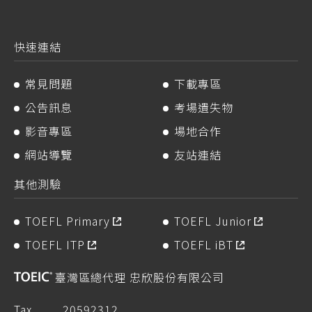
快速連結
常見問題
下載專區
公告訊息
考場遺失物
影音專區
場地合作
網站導覽
友站連結
其他測驗
TOEFL Primary
TOEFL Junior
TOEFL ITP
TOEFL iBT
臺灣區總代理 忠欣股份有限公司
Tax
20592312