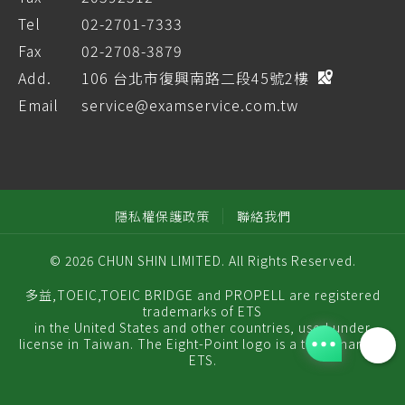
Tel
02-2701-7333
Fax
02-2708-3879
Add.
106 台北市復興南路二段45號2樓
Email
service@examservice.com.tw
隱私權保護政策
聯絡我們
© 2026 CHUN SHIN LIMITED. All Rights Reserved.
多益,TOEIC,TOEIC BRIDGE and PROPELL are registered
trademarks of ETS
in the United States and other countries, used under
license in Taiwan. The Eight-Point logo is a trademark of
ETS.