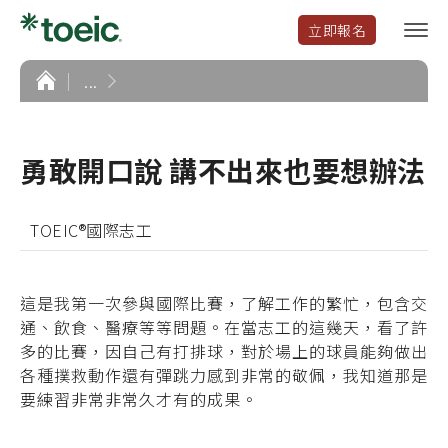
立即報名
選
單
開
首
...
頁
啟
勇敢開口說 講不出來也要想辦法
TOEIC®國際志工
這是我第一次參與國際比賽，了解工作的繁忙，包含交
通、飲食、醫療等等問題。在當志工的這幾天，看了許
多的比賽，因自己有打排球，對於場上的球員能夠做出
各種撲救動作還有彈跳力感到非常的敬佩，我知道那是
要練習非常非常久才有的成果。