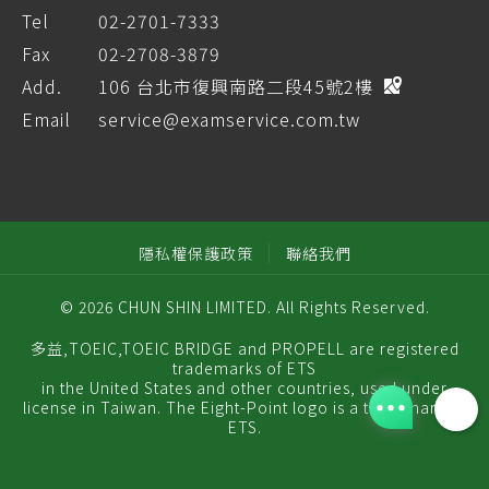
Tel
02-2701-7333
Fax
02-2708-3879
Add.
106 台北市復興南路二段45號2樓
Email
service@examservice.com.tw
隱私權保護政策
聯絡我們
© 2026 CHUN SHIN LIMITED. All Rights Reserved.
多益,TOEIC,TOEIC BRIDGE and PROPELL are registered
trademarks of ETS
in the United States and other countries, used under
license in Taiwan. The Eight-Point logo is a trademark of
ETS.