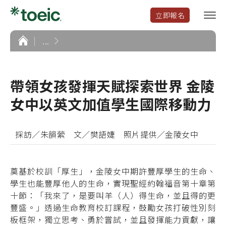
立即報名
選
單
開
首
...
頁
啟
帶領女孩發揮天賦探索世界 金陵
女中以英文加值學生國際移動力
採訪／朱韻縈 文／樊語婕 照片提供／金陵女中
奠基於校訓「厚生」，金陵女中期許豐厚學生的生命、
學生也能豐厚他人的生命，實現聖經約翰福音第十章第
十節：「我來了，是要叫羊（人）得生命，並且得的更
豐盛。」透過生命教育校訂課程，鼓勵女孩打破性別刻
板框架，獨立思考、勇於嘗試，並且發揮能力貢獻，讓