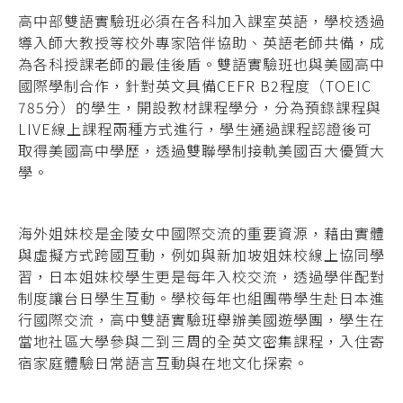
高中部雙語實驗班必須在各科加入課室英語，學校透過
導入師大教授等校外專家陪伴協助、英語老師共備，成
為各科授課老師的最佳後盾。雙語實驗班也與美國高中
國際學制合作，針對英文具備CEFR B2程度（TOEIC
785分）的學生，開設教材課程學分，分為預錄課程與
LIVE線上課程兩種方式進行，學生通過課程認證後可
取得美國高中學歷，透過雙聯學制接軌美國百大優質大
學。
海外姐妹校是金陵女中國際交流的重要資源，藉由實體
與虛擬方式跨國互動，例如與新加坡姐妹校線上協同學
習，日本姐妹校學生更是每年入校交流，透過學伴配對
制度讓台日學生互動。學校每年也組團帶學生赴日本進
行國際交流，高中雙語實驗班舉辦美國遊學團，學生在
當地社區大學參與二到三周的全英文密集課程，入住寄
宿家庭體驗日常語言互動與在地文化探索。