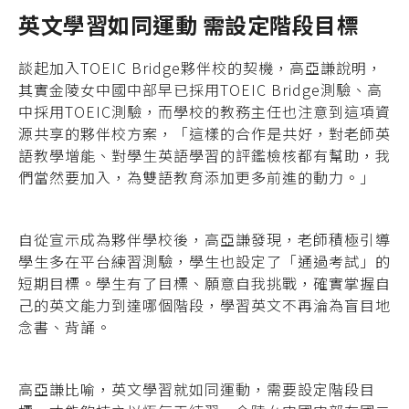
英文學習如同運動
需設定階段目標
談起加入TOEIC Bridge夥伴校的契機，高亞謙說明，
其實金陵女中國中部早已採用TOEIC Bridge測驗、高
中採用TOEIC測驗，而學校的教務主任也注意到這項資
源共享的夥伴校方案，「這樣的合作是共好，對老師英
語教學增能、對學生英語學習的評鑑檢核都有幫助，我
們當然要加入，為雙語教育添加更多前進的動力。」
自從宣示成為夥伴學校後，高亞謙發現，老師積極引導
學生多在平台練習測驗，學生也設定了「通過考試」的
短期目標。學生有了目標、願意自我挑戰，確實掌握自
己的英文能力到達哪個階段，學習英文不再淪為盲目地
念書、背誦。
高亞謙比喻，英文學習就如同運動，需要設定階段目