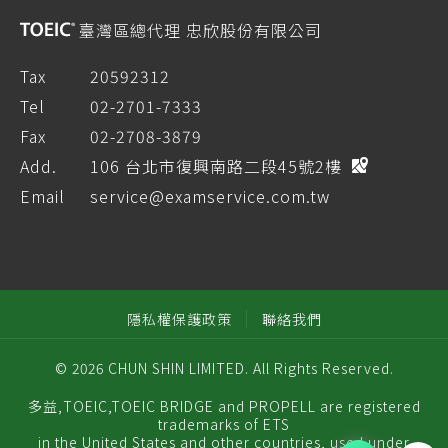
臺灣區總代理 忠欣股份有限公司
Tax
20592312
Tel
02-2701-7333
Fax
02-2708-3879
Add.
106 台北市復興南路二段45號2樓
Email
service@examservice.com.tw
隱私權保護政策
聯絡我們
© 2026 CHUN SHIN LIMITED. All Rights Reserved.
多益,TOEIC,TOEIC BRIDGE and PROPELL are registered
trademarks of ETS
in the United States and other countries, used under