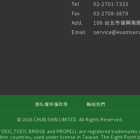
Tel
02-2701-7333
Fax
02-2708-3879
Add.
106 台北市復興南
Email
service@examserv
隱私權保護政策
聯絡我們
© 2026 CHUN SHIN LIMITED. All Rights Reserved.
EIC,TOEIC BRIDGE and PROPELL are registered trademarks 
other countries, used under license in Taiwan. The Eight-Point l