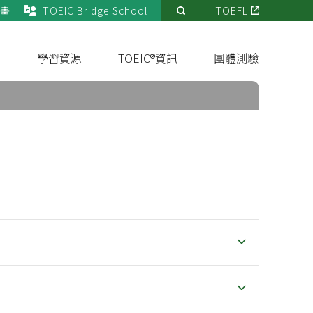
畫
TOEIC Bridge School
TOEFL
站
內
搜
s
學習資源
TOEIC®資訊
團體測驗
尋