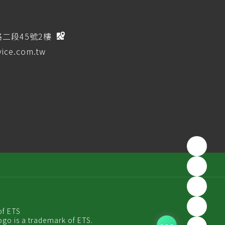
路二段45號2樓
ice.com.tw
of ETS
ogo is a trademark of ETS.