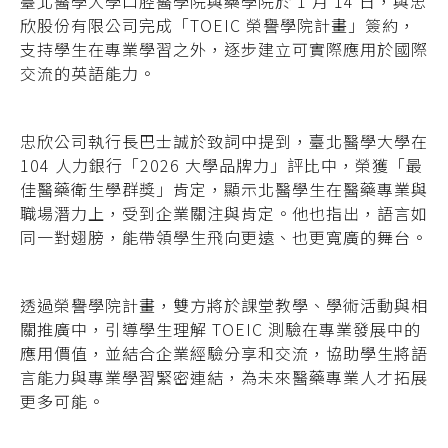
臺北醫學大學口腔醫學院與藥學院於 1 月 14 日，與忠
欣股份有限公司完成「TOEIC 榮譽學院計畫」簽約，
支持學生在專業學習之外，
逐步建立可實際應用於國際
交流的英語能力
。
忠欣公司執行長巴士誠於致詞中提到，臺北醫學大學在
104 人力銀行「2026 大學品牌力」評比中，榮獲「最
佳醫藥衛生學群獎」肯定，顯示北醫學生在醫藥專業與
職場潛力上，受到企業關注與肯定。他也指出，語言如
同一對翅膀，能帶領學生飛向更遠、也更寬廣的舞台。
透過榮譽學院計畫，雙方將於課堂教學、學術活動與相
關推廣中，引導學生理解 TOEIC 測驗在專業發展中的
應用價值，並結合企業經驗分享和交流，協助學生將語
言能力與專業學習緊密連結，為未來醫藥專業人才拓展
更多可能。