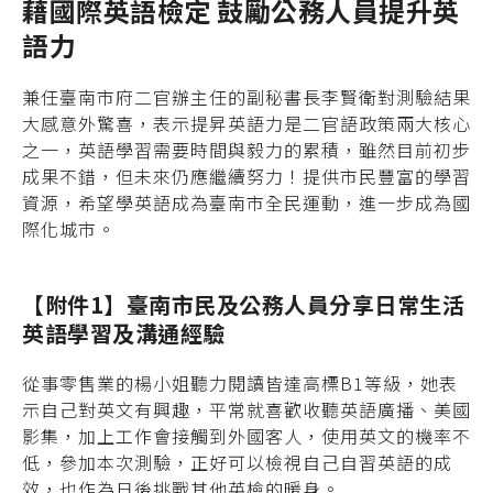
藉國際英語檢定 鼓勵公務人員提升英
語力
兼任臺南市府二官辦主任的副秘書長李賢衛對測驗結果
大感意外驚喜，表示提昇英語力是二官語政策兩大核心
之一，英語學習需要時間與毅力的累積，雖然目前初步
成果不錯，但未來仍應繼續努力！提供市民豐富的學習
資源，希望學英語成為臺南市全民運動，進一步成為國
際化城市。
【附件1】臺南市民及公務人員分享日常生活
英語學習及溝通經驗
從事零售業的楊小姐聽力閱讀皆達高標B1等級，她表
示自己對英文有興趣，平常就喜歡收聽英語廣播、美國
影集，加上工作會接觸到外國客人，使用英文的機率不
低，參加本次測驗，正好可以檢視自己自習英語的成
效，也作為日後挑戰其他英檢的暖身。