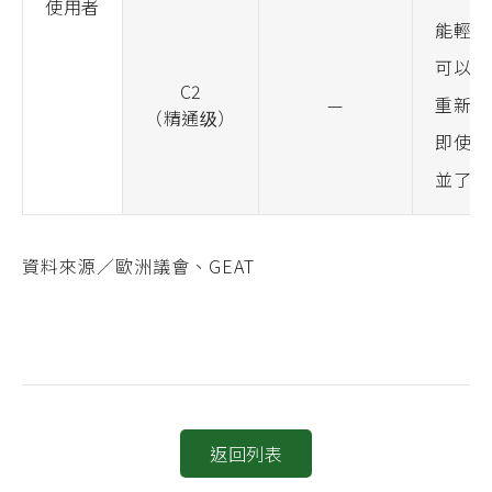
使用者
能輕鬆
可以摘
C2
—
重新架
（精通级）
即使在
並了解
資料來源／歐洲議會、GEAT
返回列表