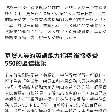
作為一座提供國際環境的城市，並非人人都要坐在國際
談判桌上、要多益750分，更多的人只需要日常生活中
的簡單英文，像是有機會接觸到觀光客的第一線人員，
平易到計程車司機、美食小販，到公部門的交通警察、
各設施的櫃台人員等，客人來了，都要能夠提供基本英
語諮詢服務，會「說一點英語」即可。
基層人員的英語能力指標 銜接多益
550的最佳橋梁
多益普及測驗是為了英語初、中階程度學習者所設計，
可作為各行各業第一線員工和基層公務人員的英語能力
指標，吳紹銘也鼓勵大家先藉由多益普及測驗，評量個
人的英語能力強弱項，了解未來改進的方向。為自己的
英語能力打下鞏固的基礎，再進階多益測驗，朝中階公
務人員的CEFR B1標準，相當於多益550分的目標前
進；或是許多企業職缺例如華航空服員、中鼎專案經理