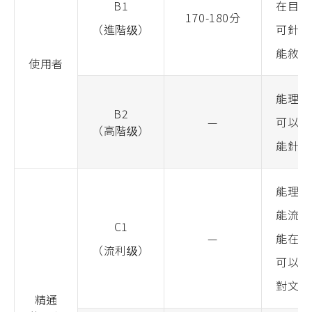
B1
在目標
170-180分
（進階级）
可針對
能敘述
使用者
能理解
B2
—
可以自
（高階级）
能針對
能理解
能流利
C1
—
能在社
（流利级）
可以針
對文體
精通