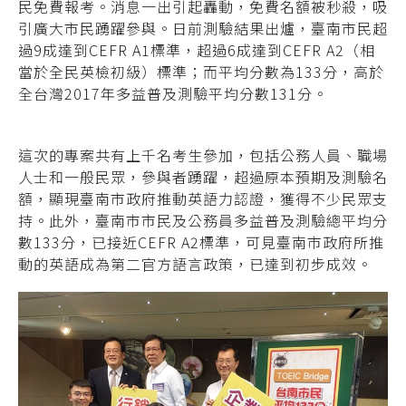
民免費報考。消息一出引起轟動，免費名額被秒殺，吸
引廣大市民踴躍參與。日前測驗結果出爐，臺南市民超
過9成達到CEFR A1標準，超過6成達到CEFR A2（相
當於全民英檢初級）標準；而平均分數為133分，高於
全台灣2017年多益普及測驗平均分數131分。
這次的專案共有上千名考生參加，包括公務人員、職場
人士和一般民眾，參與者踴躍，超過原本預期及測驗名
額，顯現臺南市政府推動英語力認證，獲得不少民眾支
持。此外，臺南市市民及公務員多益普及測驗總平均分
數133分，已接近CEFR A2標準，可見臺南市政府所推
動的英語成為第二官方語言政策，已達到初步成效。