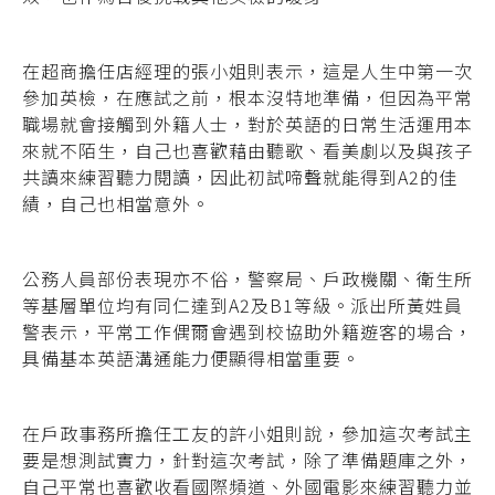
在超商擔任店經理的張小姐則表示，這是人生中第一次
參加英檢，在應試之前，根本沒特地準備，但因為平常
職場就會接觸到外籍人士，對於英語的日常生活運用本
來就不陌生，自己也喜歡藉由聽歌、看美劇以及與孩子
共讀來練習聽力閱讀，因此初試啼聲就能得到A2的佳
績，自己也相當意外。
公務人員部份表現亦不俗，警察局、戶政機關、衛生所
等基層單位均有同仁達到A2及B1等級。派出所黃姓員
警表示，平常工作偶爾會遇到校協助外籍遊客的場合，
具備基本英語溝通能力便顯得相當重要。
在戶政事務所擔任工友的許小姐則說，參加這次考試主
要是想測試實力，針對這次考試，除了準備題庫之外，
自己平常也喜歡收看國際頻道、外國電影來練習聽力並