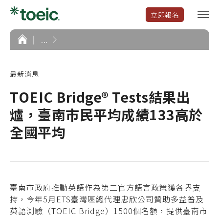
立即報名
選
單
開
首
...
頁
啟
最新消息
TOEIC Bridge® Tests結果出
爐，臺南市民平均成績133高於
全國平均
臺南市政府推動英語作為第二官方語言政策獲各界支
持，今年5月ETS臺灣區總代理忠欣公司贊助多益普及
英語測驗（TOEIC Bridge）1500個名額，提供臺南市