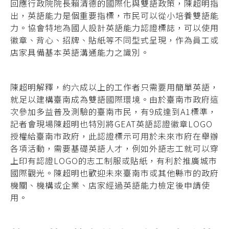
回應行政院院長賴清德的國際化與雙語政策，陳超明指
出，英語能力是個重要指標，市民可以從小培養雙語能
力。協會特地為國人設計英語能力認證標誌，可以使用
徽章、背心、招牌、貼紙等不同型式呈現，作為員工或
店家具備基本英語溝通能力之識別。
陳超明解釋，約六成以上的工作者只需要用簡單英語，
就足以建構臺南成為雙語國際環境。由於臺南市政府這
次參加多益普及測驗的臺南市民，有9成達到A1標準，
記者會現場陳超明也特別將GEAT英語認證徽章LOGO
授權給臺南市政府，此認證標示可用於未來市府在舉辦
各項活動，需要基礎英語人才，例如外語志工就可以穿
上印有認證LOGO的志工制服或貼紙，有利於推廣城市
國際觀光。陳超明也歡迎未來臺南市或其他縣市的政府
機關、機構或企業、店家經過英語能力檢定後申請使
用。