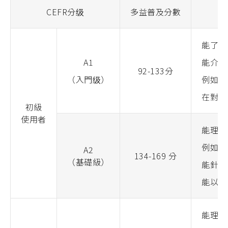
CEFR
分级
多益普及分數
能了解
A1
能介紹
92-133分
（入門级）
例如住
在對方
初級
使用者
能理解
例如最
A2
134-169 分
（基礎級）
能針對
能以簡
能理解