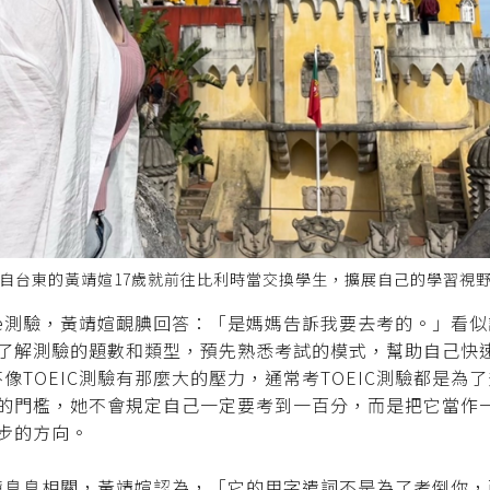
自台東的黃靖媗17歲就前往比利時當交換學生，擴展自己的學習視
ridge測驗，黃靖媗靦腆回答：「是媽媽告訴我要去考的。」
了解測驗的題數和類型，預先熟悉考試的模式，幫助自己快
驗不像TOEIC測驗有那麼大的壓力，通常考TOEIC測驗都是為了升
的門檻，她不會規定自己一定要考到一百分，而是把它當作
步的方向。
與生活情境息息相關，黃靖媗認為，「它的用字遣詞不是為了考倒