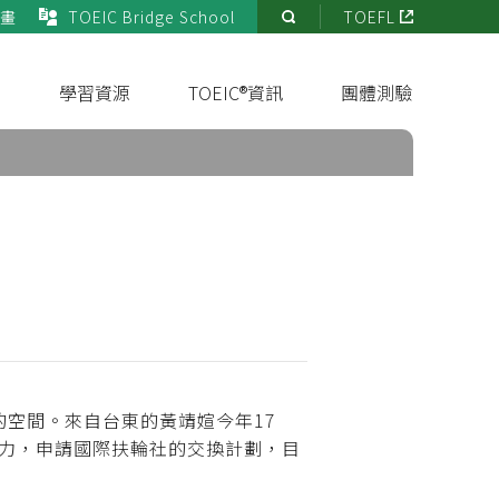
畫
TOEIC Bridge School
TOEFL
站
內
搜
s
學習資源
TOEIC®資訊
團體測驗
尋
空間。來自台東的黃靖媗今年17
語能力，申請國際扶輪社的交換計劃，目