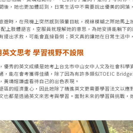
間後，她也更加體認到，日常生活中不需要說出優美的詞藻
時，在飛機上突然感到頭暈目眩，視線模糊之際她馬上按下服務鈴求助
的字彙搭配上肢體語言，空服員就理解她的意思，為她安排能躺
有提出求救，可能會直接昏倒；英文真的讓她在日常生活中
習慣用英文思考 學習視野不設限
，優秀的英文成績是她考上台北市中山女中人文及社會科學
，能在會考獲得佳績，除了因為有許多類似TOEIC Brid
，黃靖媗謙虛看待自己的出色表現。
語區的經濟重心，因此她除了精進英文更需要學習法文以應
文也都是透過英文來思考與學習。面對未來的學習與挑戰，