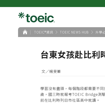
首
TOEIC®資訊
TOEIC NEWS HUB
升學
頁
台東女孩赴比利
文／楊旻蓁
學習沒有盡頭，每個階段都需要不同
歲，國三時就報考TOEIC Bri
前在比利時列日市社區高中就讀。