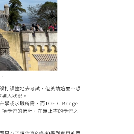
野。
看似誤打誤撞地去考試，但黃靖媗並不想
速進入狀況。
學或求職所需，而TOEIC Bridge
一項學習的過程，在無止盡的學習之
你，而是為了讓你真的能夠學到實用的單