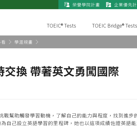
榮譽學院計畫
企業優先計
TOEIC® Tests
TOEIC Bridge® Test
必看
學涯規畫
時交換 帶著英文勇闖國際
挑戰幫助觸發學習動機，了解自己的能力與程度，找到進步的
dge測驗為自己設立英語學習的里程碑，她也以這項成績佐證英