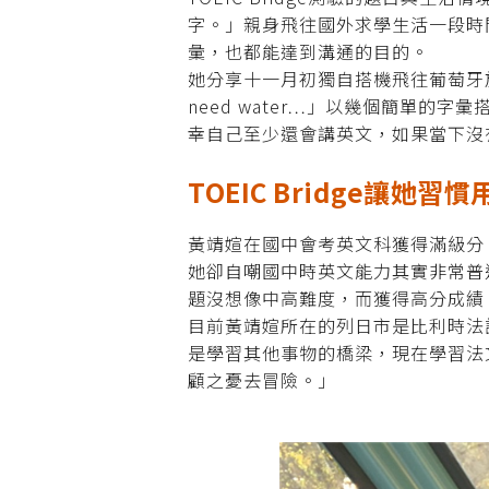
字。」親身飛往國外求學生活一段時
彙，也都能達到溝通的目的。
她分享十一月初獨自搭機飛往葡萄牙旅遊
need water…」以幾個簡單
幸自己至少還會講英文，如果當下沒
TOEIC Bridge讓她
黃靖媗在國中會考英文科獲得滿級分
她卻自嘲國中時英文能力其實非常普通
題沒想像中高難度，而獲得高分成績
目前黃靖媗所在的列日市是比利時法
是學習其他事物的橋梁，現在學習法
顧之憂去冒險。」