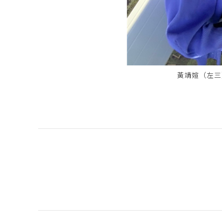
黃靖媗（左三