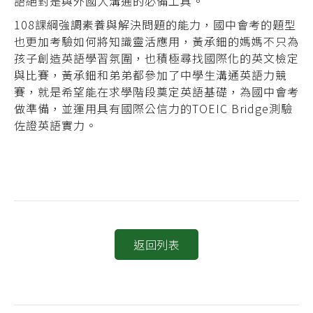
語絕對是與外國人溝通的必備工具。
108課綱強調素養與解決問題的能力，國中會考的題型
也更加考驗如何將知識靈活應用，黃承鈿的媽媽不只為
孩子創造英語學習氛圍，也積極尋找國際化的英文檢定
與比賽，黃承鈿和弟弟都參加了中學生溝通英語力競
賽，就是希望能在求學階段奠定英語基礎，為國中會考
做準備，並運用具有國際公信力的TOEIC Bridge測驗
佐證英語實力。
返回列表