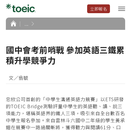
立即報名
選
單
開
首
...
頁
啟
國中會考前哨戰 參加英語三鐵累
積升學競爭力
文／翁毓
忠欣公司首創的「中學生溝通英語力競賽」以ETS研發
的TOEIC Bridge測驗評量中學生的英語聽、讀、説三
項能力，堪稱英語界的鐵人三項，吸引來自全台數百名
中學生報名參加。來自雲林斗六國中二年級的學生黃承
鈿在競賽中一路過關斬將，獲得聽力與閱讀61分、口