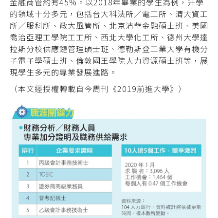
金融商管約有45%。以2018年畢業的學生為例，升學
的領域十分多元，包括台大科法所／電工所、清大資工
所／服科所、政大風管所、北京清華金融碩士班、美國
喬治亞理工學院工工所、西北大學化工所、德州大學達
拉斯分校供應鏈管理碩士班、德勒斯登工業大學有機分
子電子學碩士班、倫敦國王學院人力資源碩士班等，展
現學生多元的專業發展進路。
（本文經授權轉載自今周刊《2019前進大學》）