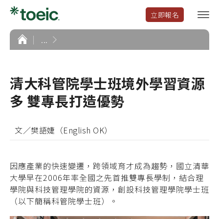
立即報名
選
單
開
首
...
頁
啟
清大科管院學士班境外學習資源
多 雙專長打造優勢
文／樊語婕（English OK）
因應產業的快速變遷，跨領域育才成為趨勢，國立清華
大學早在2006年率全國之先首推雙專長學制，結合理
學院與科技管理學院的資源，創設科技管理學院學士班
（以下簡稱科管院學士班）。