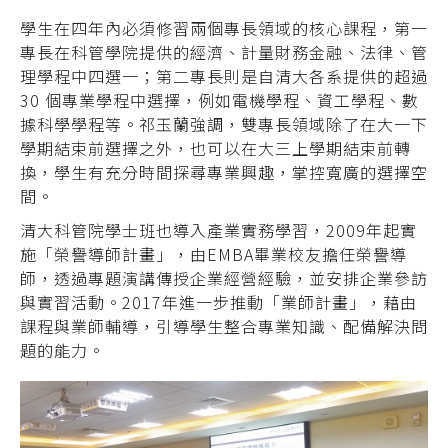
學生在四年內必須修習兩個專長領域的核心課程，第一
專長在科管學院提供的經濟、計量財務金融、法律、管
理學程中四選一；第二專長則是自清大各系提供的超過
30 個專業學程中選擇，例如電機學程、資工學程、數
據科學學程等。祁玉蘭強調，雙專長領域除了在大一下
學期結束前選擇之外，也可以在大三上學期結束前轉
換，學生有充分時間探尋專業興趣，掌控寬廣的選擇空
間。
清大科管院學士班也導入產業實務學習，2009年起實
施「榮譽導師計畫」，由EMBA畢業校友擔任榮譽導
師，透過專題演講傳授企業經營經驗，並安排企業參訪
與實習活動。2017年進一步推動「業師計畫」，藉由
課程與業師輔導，引導學生整合專業知識、配備解決問
題的能力。