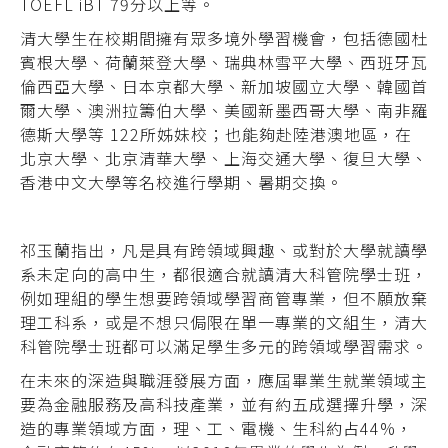
TOEFL iBT 79分以上等。
清大學生在校期間擁有眾多境外學習機會，包括德國杜
賓根大學、荷蘭萊登大學、瑞典林雪平大學、西班牙瓦
倫西亞大學、日本京都大學、新加坡國立大學、韓國首
爾大學、澳洲拉籌伯大學、美國新墨西哥大學、南非羅
德斯大學等 122所姊妹校；也能夠赴陸港澳地區，在
北京大學、北京清華大學、上海交通大學、復旦大學、
香港中文大學等名校進行學期、暑期交換。
祁玉蘭指出，凡是具有跨領域興趣、或對於大學就讀學
系未定向的高中生，都很適合就讀清大科管院學士班，
例如理組的學生想要跨領域學習商管專業，但不願放棄
理工科系，或是不想只侷限在單一專業的文組生，清大
科管院學士班都可以滿足學生多元的跨領域學習需求。
在未來的深造與職涯發展方面，應屆畢業生就業領域主
要為金融服務及高科技產業，並有約五成選擇升學，深
造的專業領域方面，理、工、電機、生科約占44%，