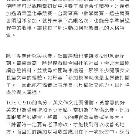
傳時就可以說明當初從中培養了團隊合作精神。她還參
加過清華盃化學競賽、台灣區高中數學競賽，這些競賽
皆須組隊參加，就算未拿下亮眼名次，也能分享準備過
程中的收穫，讓教授了解活動如何影響自己的人格特
質。
除了專題研究與競賽，社團經驗也能讓教授印象更深
刻。黃馨慧高一時是模擬聯合國社的社員，需要大量閱
讀各種資料，並搜尋相關時事議題，累積不少閱讀英文
長篇文章的經驗，她形容「參加模聯就像是世界被打開
了。」因此能在備審上表示自己具備社交能力，且性格
樂於與人溝通。
TOEIC 910的高分、英文作文比賽優勝，黃馨慧的好
英文也為備審增加不少亮點。當初為了準備比賽，她每
周跟著老師練習，將每一次的練習效益發揮至最大。
「練習時一定要有老師修改，才能找到可以改善的地
方，而且把評論加以吸收並應用在下一次練習中，練習