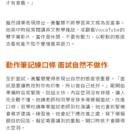
才有意義。」
雖然課業表現傑出，黃馨慧不將學習英文視為苦差事。
她高中時經常閱讀英文教學雜誌，或觀看VoiceTube的
雙字幕影片，當作是休閒，不要有壓力，以輕鬆的態度
去看就能不知不覺增進英語力。
勤作筆記練口條 面試自然不做作
至於面試，黃馨慧覺得表現出自然的態度很重要。「面
試是要讓教授對你有印象，所以做自己就好。」剛開始
準備時容易緊張，說話太快，內容空洞沒有條理，讓人
完全聽不懂。她請老師和同學安排多場模擬面試，改進
口條；若學校請專業面試老師到校演講，她也會抓緊機
會尋求建議。練習後，她會記下應改進之處，寫下模擬
題目的回答，擬定需要講到的重點，開口時就不會顯得
太空洞。