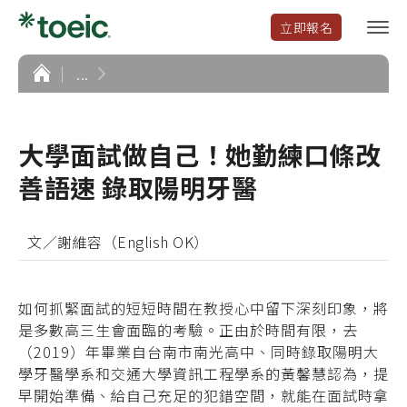
立即報名
選
單
開
首
...
頁
啟
大學面試做自己！她勤練口條改
善語速 錄取陽明牙醫
文／謝維容（English OK）
如何抓緊面試的短短時間在教授心中留下深刻印象，將
是多數高三生會面臨的考驗。正由於時間有限，去
（2019）年畢業自台南市南光高中、同時錄取陽明大
學牙醫學系和交通大學資訊工程學系的黃馨慧認為，提
早開始準備、給自己充足的犯錯空間，就能在面試時拿