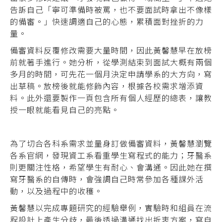
告訴自己「寧可準備時被罵，也不要面試時拿出不像樣
的備審。」快速調適自己的心態，累積面對挫折的力
量。
備審資料反覆修改需要大量時間，因此黃馨慧早在放榜
前就著手進行。她分析，從學測結束到面試大概有兩個
多月的時間，可先花一個月決定申請學系的大方向，寫
出草稿。放榜後就能修飾內容，根據各校需求增添資
料。此外還要製作一頁包含所有個人經歷的總表，讓教
授一眼就能看見自己的亮點。
為了切合各科系需求並量身訂做備審資料，黃馨慧瀏覽
各系官網，發現資工系看重學生寫程式的能力；牙醫系
則更關注性格，希望學生有耐心、會溝通。因此她在撰
寫牙醫系的自傳時，會強調自己時常參加各種課外活
動，以及過程中的收穫。
黃馨慧以完成專題研究的經驗舉例，實驗時和組員在流
程設計上產生分歧，最後透過溝通找出折衷方案，寫自