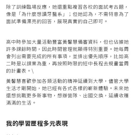
除了訓練臨場反應，她還重點複習各校的面試考古題，
像是「為什麼想讀牙醫系」；但她認為，不需特意為了
面試準備漂亮的回答，展現真實的自己即可。
高中時參加大量活動豐富黃馨慧備審資料，但也佔據她
許多課餘時間，因此時間管理就顯得特別重要。她每周
會列出需要完成的所有事項，並排出優先順序，比如高
二時是以課業為重，再按照時限的短中長程去規畫當周
的計畫表。\
黃馨慧喜歡參加各類活動的精神延續到大學，儘管大學
生活才剛開始，她已經有各式各樣的嶄新體驗。未來她
還想挑戰更多新事物，想辦營隊、出國交換，延續收穫
滿滿的生活。
我的學習歷程多元表現