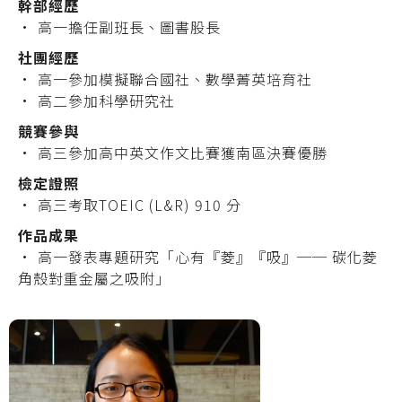
幹部經歷
• 高一擔任副班長、圖書股長
社團經歷
•
高一參加模擬聯合國社、數學菁英培育社
•
高二參加科學研究社
競賽參與
•
高三參加高中英文作文比賽獲南區決賽優勝
檢定證照
•
高三考取TOEIC (L&R) 910 分
作品成果
•
高一發表專題研究「心有『菱』『吸』── 碳化菱
角殼對重金屬之吸附」