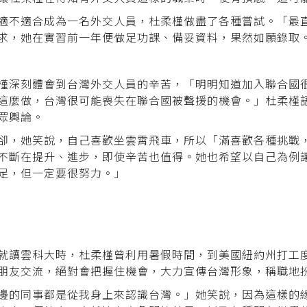
適不適合成為一名外交人員，杜柔槿做盡了各種嘗試。「最
求，她在實習前一年便做足功課、備妥資料，果然如願錄取
槿深刻體會到台灣外交人員的辛苦，「明明知道加入聯合國
這麼做，台灣很可能喪失在聯合國被聲援的機會。」杜柔槿
眾輿論。
卻，她笑說，自己喜歡坐雲霄飛車，所以「滿喜歡各種挑戰
不斷在提升、進步，即使辛苦也值得。她也希望以自己為例
足，但一定要很努力。」
就讀雲科大時，杜柔槿曾利用暑假時間，到美國紐約州打工
朋友交流，絕對會把握住機會，大力宣傳台灣形象，稱職地
邊的同事都是從我身上來認識台灣。」她笑說，因為這樣的