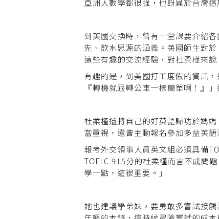
亞洲人數學都很強，也訝異於台灣這
到英國交換時，曾有一堂課要介紹各
先、飲水思源的涵義。英國師生對於
這些有趣的交流經驗，對杜柔槿來說
有趣的是，到美國打工度假的資訊，
『轉機就跟轉公車一樣簡單啊！』」
杜柔槿還將自己的好英語歸功於媽媽
當重視，還曾主動報名參加多益英語
報考外交領事人員英文組必須具備TOE
TOEIC 915分的杜柔槿而言不
學一點，這很重要。」
她也建議學弟妹，要勇敢多嘗試接觸
年輕的本錢，這時候冒險嘗試的成本