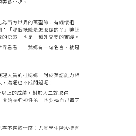
的美食小吃。
比為西方世界的萬聖節，有緬懷祖
問：「那個紙錢是怎麼做的？」聊起
灣的決策，也是一種外交夢的實踐。
世界看看，「我媽有一句名言，就是
護理人員的杜媽媽，對於英語能力相
人，溝通也不成問題呢！
50分以上的成績，對於大二就取得
算一開始是強迫性的，也要逼自己每天
己喜不喜歡什麼；尤其學生階段擁有