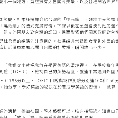
麼小一個地方，竟然擁有太魯閣等美景，以及各種聞名世界
國節慶，杜柔槿選擇介紹台灣的「中元節」，她將中元節類
「燒紙錢」的儀式充滿好奇，下課以後甚至還會湊到她旁邊
，建立外國朋友對台灣的認知，進而影響他們國家政府對台
是杜柔槿的媽媽先注意到的。杜媽媽非常鼓勵女兒到外面的
這句話讓原本擔心獨自出國的杜柔槿，瞬間放心不少。
，「我媽從小就把我放在學習英語的環境裡。」在學校擔任
測驗（TOEIC），檢視自己的英語程度，就連平常遇到外國
IC 785分以上、TOEIC 口說與寫作測驗分別達160和1
成問題。她分享，學好英語的秘訣在於養成學英語的習慣，「就
課外活動，參加社團、學才藝都可以，唯有接觸過才知道自
最低，「放下手機，多去看看螢幕外面的世界吧！」