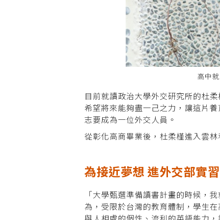
高中就
目前就讀政治大學外交研究所的杜柔
希望將來能夠盡一己之力，讓這片養
志要成為一位外交人員。
從彰化高商畢業後，杜柔槿進入雲林
為接近夢想 進外交部實習
「大學甄選準備讀書計畫的時候，我
為，受限於台灣的教育體制，學生在
與人相處的個性、流利的英語能力，