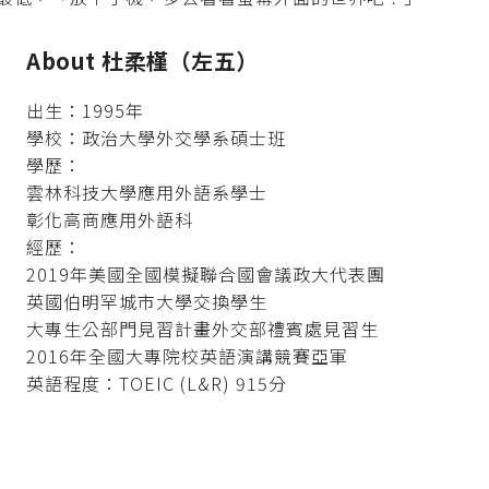
About 杜柔槿（左五）
出生：1995年
學校：政治大學外交學系碩士班
學歷：
雲林科技大學應用外語系學士
彰化高商應用外語科
經歷：
2019年美國全國模擬聯合國會議政大代表團
英國伯明罕城市大學交換學生
大專生公部門見習計畫外交部禮賓處見習生
2016年全國大專院校英語演講競賽亞軍
英語程度：TOEIC (L&R) 915分