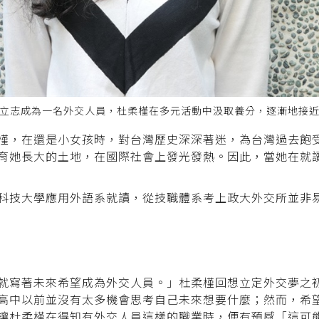
立志成為一名外交人員，杜柔槿在多元活動中汲取養分，逐漸地接
槿，在還是小女孩時，對台灣歷史深深著迷，為台灣過去飽
育她長大的土地，在國際社會上發光發熱。因此，當她在就
科技大學應用外語系就讀，從技職體系考上政大外交所並非
就寫著未來希望成為外交人員。」杜柔槿回想立定外交夢之
高中以前並沒有太多機會思考自己未來想要什麼；然而，希
讓杜柔槿在得知有外交人員這樣的職業時，便有預感「這可