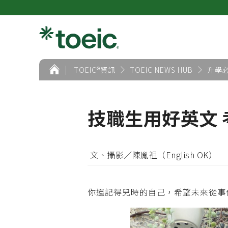
首
TOEIC®資訊
TOEIC NEWS HUB
升學
頁
技職生用好英文
文、攝影／陳胤祖（English OK）
你還記得兒時的自己，希望未來從事