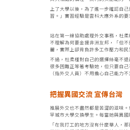
上了大學以後，為了進一步確認自己
習。」實習經驗是雲科大應外系的要
站在第一線協助處理外交事務，杜柔
不理解為何要金援非洲友邦，「但不
麗，實際上卻背負許多工作壓力和民
不過，杜柔槿對自己的選擇絲毫不退
很多困難正等著考驗她，但只要自己
（指外交人員）不用擔心自己能力不
把握異國交流 宣傳台灣
推展外交也不盡然都是苦澀的滋味。
罕城市大學交換學生。每當她與異國
「在我打工的地方沒有什麼華人，那