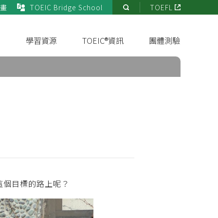
畫
TOEIC Bridge School
TOEFL
站
內
搜
s
學習資源
TOEIC®資訊
團體測驗
尋
這個目標的路上呢？