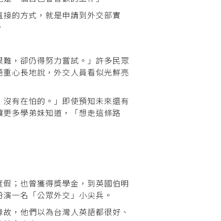
直接的方式，就是申請到外交部實
。
很難，卻仍得努力嘗試。」許多民眾
語重心長地說，外交人員看似光鮮亮
，沒有在怕的。」即使預知未來還有
讓更多學弟妹知道，「想走這條路
度假；也曾獲得獎學金，到英國伯明
扮演一名「公眾外交」小尖兵。
緣故，他們以為台灣人英語都很好、