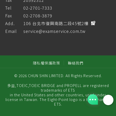
Tax
20592312
Tel
02-2701-7333
Fax
02-2708-3879
Add.
106 台北市復興南路二段45號2樓
Email
service@examservice.com.tw
隱私權保護政策
聯絡我們
© 2026 CHUN SHIN LIMITED. All Rights Reserved.
多益,TOEIC,TOEIC BRIDGE and PROPELL are registered
trademarks of ETS
in the United States and other countries, used under
license in Taiwan. The Eight-Point logo is a trademark of
ETS.