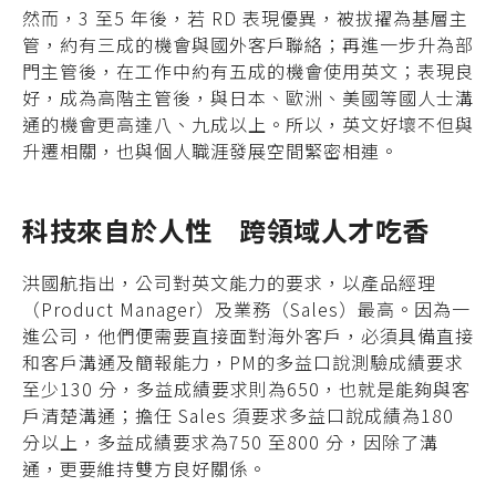
然而，3 至5 年後，若 RD 表現優異，被拔擢為基層主
管，約有三成的機會與國外客戶聯絡；再進一步升為部
門主管後，在工作中約有五成的機會使用英文；表現良
好，成為高階主管後，與日本、歐洲、美國等國人士溝
通的機會更高達八、九成以上。所以，英文好壞不但與
升遷相關，也與個人職涯發展空間緊密相連。
科技來自於人性 跨領域人才吃香
洪國航指出，公司對英文能力的要求，以產品經理
（Product Manager）及業務（Sales）最高。因為一
進公司，他們便需要直接面對海外客戶，必須具備直接
和客戶溝通及簡報能力，PM的多益口說測驗成績要求
至少130 分，多益成績要求則為650，也就是能夠與客
戶清楚溝通；擔任 Sales 須要求多益口說成績為180
分以上，多益成績要求為750 至800 分，因除了溝
通，更要維持雙方良好關係。