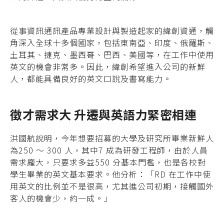
從事資訊通訊產品專業設計與製造起家的緯創資通，觸
角深入全球十多個國家，包括東南亞、印度、俄羅斯、
土耳其、捷克、墨西哥、巴西、美國等，在工作中使用
英文的機會非常多。因此，緯創希望進入公司的新鮮
人，都能具備良好的英文口說及書寫能力。
徵才需求大 升遷與英語力緊密相連
洪國航說明，今年想要招募的大學及研究所畢業新鮮人
為250 ～ 300 人，其中7 成為研發工程師，由於人員
需求龐大，只要求多益550 分基本門檻，也是各校對
學生畢業的英文基本要求。他分析：「RD 在工作中使
用英文的比例並不是很高，尤其進公司初期，接觸國外
客人的機會少，約一成。」