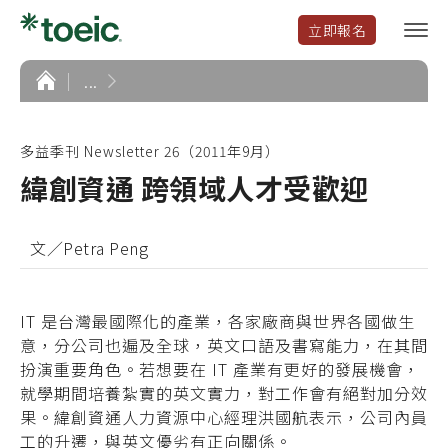
立即報名
選
單
開
首
...
頁
啟
多益季刊 Newsletter 26（2011年9月）
緯創資通 跨領域人才受歡迎
文／Petra Peng
IT 是台灣最國際化的產業，各家廠商與世界各國做生
意，分公司也遍及全球，英文口語及書寫能力，在其間
扮演重要角色。若想要在 IT 產業有更好的發展機會，
就學期間培養紮實的英文實力，對工作會有絕對加分效
果。緯創資通人力資源中心經理洪國航表示，公司內員
工的升遷，與英文優劣有正向關係。