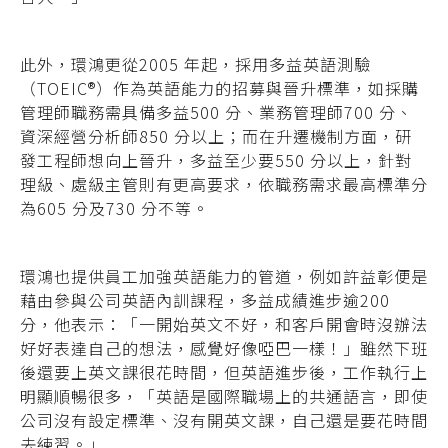
此外，環鴻更從2005 年起，採用多益英語測驗
（TOEIC®）作為英語能力的招募與晉升標準，如採購
管理師職務需具備多益500 分、業務管理師700 分、
資深經營分析師850 分以上；而在升遷機制方面，研
發工程師想向上晉升，多益至少要550 分以上，針對
理級、處級主管則有更高要求，依職務需求最高標準分
為605 分及730 分不等。
環鴻也提供員工加強英語能力的管道，例如許益彰便是
藉由參與公司英語內訓課程，多益成績進步逾200
分，他表示：「一開始英文不好，和客戶開會時沒辦法
好好表達自己的想法，感覺好像啞巴一樣！」雖然下班
後還要上英文課很花時間，但英語進步後，工作執行上
明顯順暢很多，「英語是國際職場上的共通語言，即使
公司沒有設定標準、沒有開英文課，自己還是要花時間
去練習。」