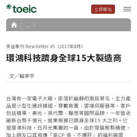
立即報名
選
單
開
首
...
頁
啟
多益季刊 Newsletter 45（2017年8月）
環鴻科技躋身全球15大製造商
文／賴亭宇
台灣有一家電子大廠，座落於幽靜的南投草屯，主力產
品是小型化通訊模組、穿戴裝置、雲端伺服器等，客戶
包括蘋果、美光、英代爾、聯想等國際品牌，一年營收
破新台幣千億元，營業規模已躋身全球15 大之列。它
是環鴻科技，日月光集團的一員，由於發展態勢穩健，
加上網友口耳相傳「高CP 值、不爆肝」的福利與環