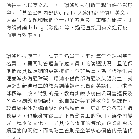
信往來也以英文為主。」環鴻科技研發工程師許益彰形
容，「甚至公司內部的email，大家也都習慣用英文，
因為很多問題和我們全世界的客戶及同事都有關連，比
方說討論debug（除錯）等，過程直接用英文進行反
而更有效率。」
環鴻科技旗下有一萬五千名員工，平均每年全球招募千
名員工，要同時管理全球龐大員工的溝通狀況，且確保
他們都具備足夠的英語技能，並非易事。為了標準化管
理並減少溝通障礙，環鴻不僅內部溝通以英語為主，就
連針對新進員工的教育訓練課程也做到英語化，力求全
球標準一致。特別的是，教育訓練系統由公司營運長及
各單位副總擔綱講師，親自設計與主講教育訓練課程，
較傳統由外部講師設計的課程而言，更能符合各部門職
務需求，也能發揮從上到下帶動員工的作用，讓學習變
成一種企業文化，「尤其核心價值的傳承是企業能否永
續經營的關鍵，而高階主管則是企業核心價值的最佳代
言人。」