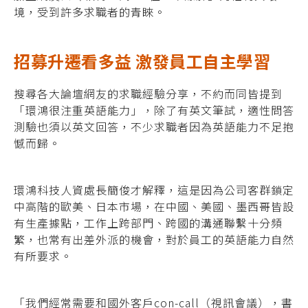
境，受到許多求職者的青睞。
招募升遷看多益 激發員工自主學習
搜尋各大論壇網友的求職經驗分享，不約而同皆提到
「環鴻很注重英語能力」，除了有英文筆試，適性問答
測驗也須以英文回答，不少求職者因為英語能力不足抱
憾而歸。
環鴻科技人資處長簡俊才解釋，這是因為公司客群鎖定
中高階的歐美、日本市場，在中國、美國、墨西哥皆設
有生產據點，工作上跨部門、跨國的溝通聯繫十分頻
繁，也常有出差外派的機會，對於員工的英語能力自然
有所要求。
「我們經常需要和國外客戶con-call（視訊會議），書