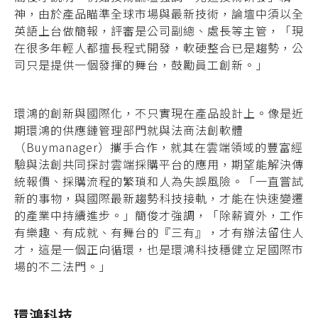
神，由於產品瞄準全球市場與最新技術，論壇中須以全
英語上台做簡報，評審是公司副總、處長等主管，「現
在很多年輕人都擅長程式開發，軟硬整合已是趨勢，公
司只是提供一個發揮的舞台，鼓勵員工創新。」
環鴻的創新與國際化，不只實現在產品設計上。像是近
期環鴻的供應鏈管理部門就與法商法創軟體
（Buymanager）攜手合作，就其在雲端領域的豐富經
驗與法創共同探討雲端採購平台的應用，期望能解決傳
統報價、採購流程的繁瑣和人為失誤風險。「一直嘗試
新的事物，與國際最新趨勢科技接軌，才能在快速變遷
的產業中持續進步。」簡俊才強調，「除薪資外，工作
有樂趣、有成就、有舞台的『三有』，才有辦法留住人
才，這是一個正向循環，也是環鴻科技穩健立足國際市
場的不二法門。」
環鴻科技