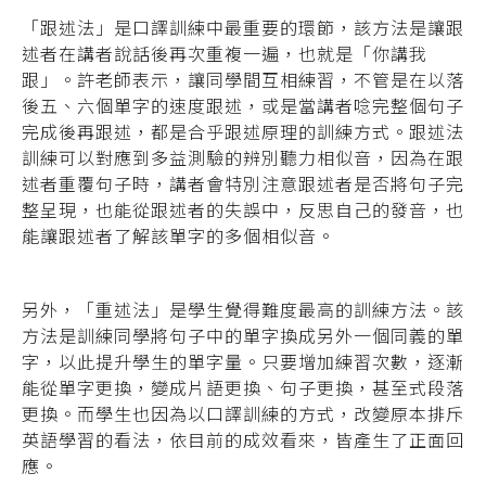
「跟述法」是口譯訓練中最重要的環節，該方法是讓跟
述者在講者說話後再次重複一遍，也就是「你講我
跟」。許老師表示，讓同學間互相練習，不管是在以落
後五、六個單字的速度跟述，或是當講者唸完整個句子
完成後再跟述，都是合乎跟述原理的訓練方式。跟述法
訓練可以對應到多益測驗的辨別聽力相似音，因為在跟
述者重覆句子時，講者會特別注意跟述者是否將句子完
整呈現，也能從跟述者的失誤中，反思自己的發音，也
能讓跟述者了解該單字的多個相似音。
另外，「重述法」是學生覺得難度最高的訓練方法。該
方法是訓練同學將句子中的單字換成另外一個同義的單
字，以此提升學生的單字量。只要增加練習次數，逐漸
能從單字更換，變成片語更換、句子更換，甚至式段落
更換。而學生也因為以口譯訓練的方式，改變原本排斥
英語學習的看法，依目前的成效看來，皆產生了正面回
應。