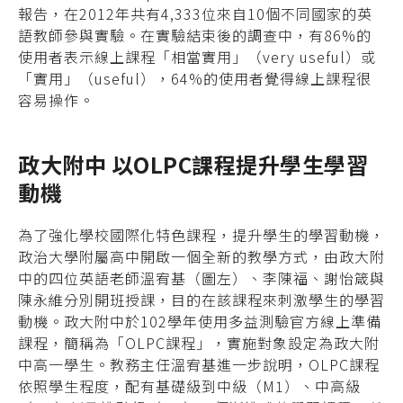
報告，在2012年共有4,333位來自10個不同國家的英
語教師參與實驗。在實驗結束後的調查中，有86%的
使用者表示線上課程「相當實用」（very useful）或
「實用」（useful），64%的使用者覺得線上課程很
容易操作。
政大附中 以OLPC課程提升學生學習
動機
為了強化學校國際化特色課程，提升學生的學習動機，
政治大學附屬高中開啟一個全新的教學方式，由政大附
中的四位英語老師溫宥基（圖左）、李陳福、謝怡箴與
陳永維分別開班授課，目的在該課程來刺激學生的學習
動機。政大附中於102學年使用多益測驗官方線上準備
課程，簡稱為「OLPC課程」，實施對象設定為政大附
中高一學生。教務主任溫宥基進一步說明，OLPC課程
依照學生程度，配有基礎級到中級（M1）、中高級