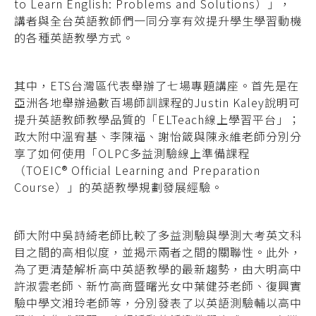
to Learn English: Problems and Solutions）」，
講者與全台英語教師們一同分享有效提升學生學習動機
的各種英語教學方式。
其中，ETS台灣區代表舉辦了七場專題講座。首先是在
亞洲各地舉辦過數百場師訓課程的Justin Kaley說明可
提升英語教師教學品質的「ELTeach線上學習平台」；
政大附中溫宥基、李陳福、謝怡箴與陳永維老師分別分
享了如何使用「OLPC多益測驗線上準備課程
（TOEIC® Official Learning and Preparation
Course）」的英語教學規劃發展經驗。
師大附中吳詩綺老師比較了多益測驗與學測大考英文科
目之間的高相似度，並揭示兩者之間的關聯性。此外，
為了更清楚解析高中英語教學的最新趨勢，由大明高中
許淑雲老師、新竹高商暨曙光女中葉健芬老師、復興實
驗中學文湘玲老師等，分別發表了以英語測驗輔以高中