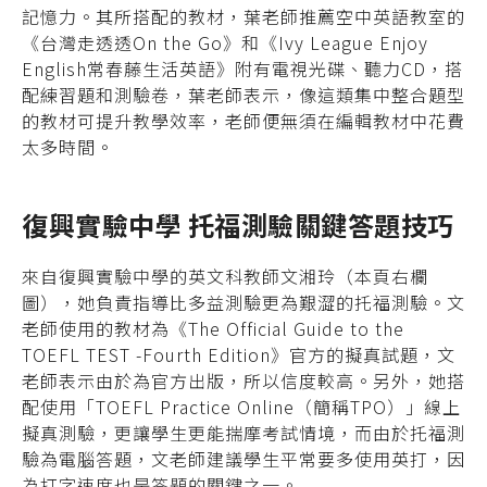
記憶力。其所搭配的教材，葉老師推薦空中英語教室的
《台灣走透透On the Go》和《Ivy League Enjoy
English常春藤生活英語》附有電視光碟、聽力CD，搭
配練習題和測驗卷，葉老師表示，像這類集中整合題型
的教材可提升教學效率，老師便無須在編輯教材中花費
太多時間。
復興實驗中學 托福測驗關鍵答題技巧
來自復興實驗中學的英文科教師文湘玲（本頁右欄
圖），她負責指導比多益測驗更為艱澀的托福測驗。文
老師使用的教材為《The Official Guide to the
TOEFL TEST -Fourth Edition》官方的擬真試題，文
老師表示由於為官方出版，所以信度較高。另外，她搭
配使用「TOEFL Practice Online（簡稱TPO）」線上
擬真測驗，更讓學生更能揣摩考試情境，而由於托福測
驗為電腦答題，文老師建議學生平常要多使用英打，因
為打字速度也是答題的關鍵之一。