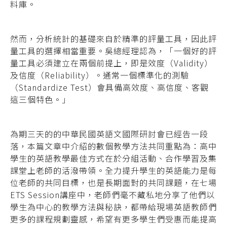
料庫。
然而，分析統計的基礎來自於精準的評量工具，因此評
量工具的選擇相當重要。吳總經理認為，「一個好的評
量工具必須建立在兩個前提上，即是效度（Validity）
及信度（Reliability）。通常一個標準化的測驗
（Standardize Test）會具備高效度、高信度、客觀
這三個特色。」
為期三天的的中華民國英語文國際研討會已經告一段
落，本篇文章中介紹的數個教學方法共同重點為：高中
學生的英語教學最佳方式在於分組活動、合作學習及集
課堂上老師的活潑帶領。全力提升學生的英語能力是每
位老師的共同目標，也是長期面對的共同課題，在七場
ETS Session講座中，老師們毫不藏私地分享了他們以
學生為中心的教學方法與秘訣，都帶給現場英語教師們
更多的課程規劃靈感，希望有更多學生們受惠而能提高