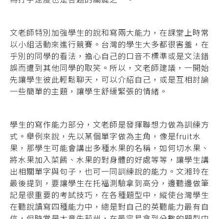
文老師特別加強學生的說和寫兩大能力，在課堂上時常
以小組活動來進行競賽。台灣的學生大多都很害羞，在
乎別的同學的看法，擔心自己的口音不標準或是文法錯
誤而遭到其他同學的取笑。所以，文老師建議，一開始
先讓學生彼此輕鬆聊天，可以介紹自己，或是互相討論
一些簡單的主題，讓學生舒緩緊張的情緒。
學生的寫作能力部分，文老師是發揮聯想力做為訓練方
式。舉例來說，先以某個單字做為主角，像是fruit水
果，那學生可能會講出多種水果的名稱，如何切水果、
將水果加入菜餚、水果的對身體的好處等等，讓學生講
出相關單字與句子，也可一同訓練說的能力。文湘玲在
最後提到，要讓學生在托福測驗拿到高分，邊聽邊做筆
記是很重要的考試技巧，在各種題型中，縱使台灣學生
在聽說讀寫四種能力中，總是對自己的英聽能力最有自
信，但時常是大意失荊州，在最容易拿到分數的題型中