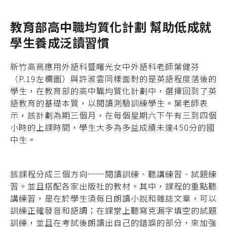
教育部高中職均質化計劃 幫助低成就
學生養成泛讀習慣
新竹高商應用外語科暨曙光女中外語科老師葉健芬
（P.19左欄圖）與許淑雲同樣面對的是英語程度落後的
學生，在教育部的高中職均質化計劃中，選擇回到了英
語教育的基礎本質，以閱讀測驗訓練學生。葉老師表
示，該計劃為期三個月，在每個星期六下午有三到四個
小時的上課時間，學生大多為多益成績未達450分的國
中生。
該課程分成三個方向──閱讀訓練、聽講練習、試題練
習。並且搭配各家出版社的教材。其中，課程的重點聽
講練習，是在於學生須每日朗讀小說和雜誌文章，可以
訓練正確發音和語調；在課堂上聽寫克漏字填空的試題
訓練，並且在考試後朗讀出自己的錯誤的部分，來加強