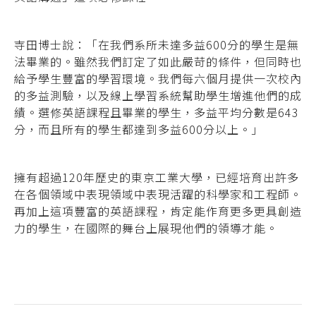
寺田博士說：「在我們系所未達多益600分的學生是無
法畢業的。雖然我們訂定了如此嚴苛的條件，但同時也
給予學生豐富的學習環境。我們每六個月提供一次校內
的多益測驗，以及線上學習系統幫助學生增進他們的成
績。選修英語課程且畢業的學生，多益平均分數是643
分，而且所有的學生都達到多益600分以上。」
擁有超過120年歷史的東京工業大學，已經培育出許多
在各個領域中表現領域中表現活躍的科學家和工程師。
再加上這項豐富的英語課程，肯定能作育更多更具創造
力的學生，在國際的舞台上展現他們的領導才能。