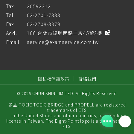
Tax
20592312
Tel
02-2701-7333
Fax
02-2708-3879
Add.
106 台北市復興南路二段45號2樓
Email
service@examservice.com.tw
隱私權保護政策
聯絡我們
© 2026 CHUN SHIN LIMITED. All Rights Reserved.
多益,TOEIC,TOEIC BRIDGE and PROPELL are registered
trademarks of ETS
in the United States and other countries, used under
license in Taiwan. The Eight-Point logo is a trademark of
ETS.