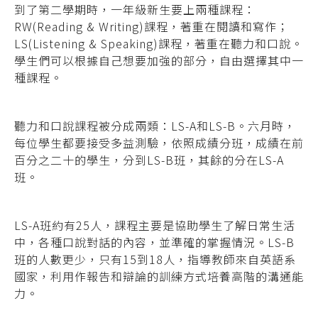
到了第二學期時，一年級新生要上兩種課程：
RW(Reading & Writing)課程，著重在閱讀和寫作；
LS(Listening & Speaking)課程，著重在聽力和口說。
學生們可以根據自己想要加強的部分，自由選擇其中一
種課程。
聽力和口說課程被分成兩類：LS-A和LS-B。六月時，
每位學生都要接受多益測驗，依照成績分班，成績在前
百分之二十的學生，分到LS-B班，其餘的分在LS-A
班。
LS-A班約有25人，課程主要是協助學生了解日常生活
中，各種口說對話的內容，並準確的掌握情況。LS-B
班的人數更少，只有15到18人，指導教師來自英語系
國家，利用作報告和辯論的訓練方式培養高階的溝通能
力。