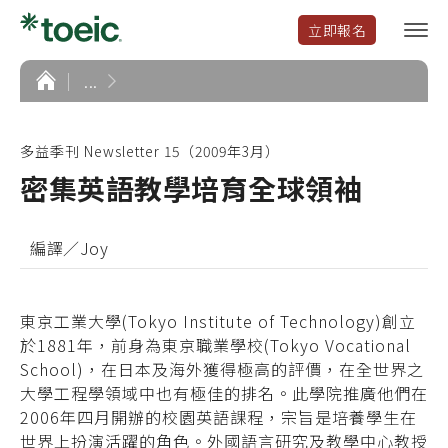
立即報名
選
單
開
首
...
頁
啟
多益季刊 Newsletter 15（2009年3月）
密集英語教學培育全球領袖
編譯／Joy
東京工業大學(Tokyo Institute of Technology)創立
於1881年，前身為東京職業學校(Tokyo Vocational
School)，在日本及海外獲得極高的評價，在全世界之
大學工程學領域中也有極佳的排名。此學院推廣他們在
2006年四月開辦的校園英語課程，宗旨是培養學生在
世界上扮演活躍的角色。外國語言研究及教學中心教授