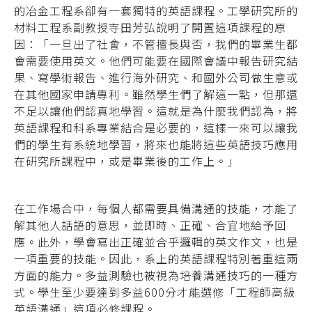
的冶金工程系卻有一套獨特的英語課程。工學研究所的
材料工程系副教授寺田芳弘說明了開置這項課程的原
因：「一旦出了社會，不管擅長與否，我們的畢業生都
會需要使用英文。他們可能要在國際會議中報告研究結
果、寫學術報告、進行海外研究、和國外公司做生意或
在其他國家申請專利。雖然學生們了解這一點，但那還
不足以讓他們認真地學習。這就是為什麼我們認為，將
英語課程和科系專業結合是必要的，這樣一來可以讓我
們的學生有系統地學習，將來也能將這些英語技巧應用
在研究所課程中，或是畢業後的工作上。」
在工作場合中，每個人都需要具備溝通的技能，才能了
解其他人話語的意思，並即時、正確、合宜地給予回
應。此外，學會寫出正確並合乎邏輯的英文作文，也是
一項重要的技能。因此，系上的英語課程特別著重這兩
方面的能力。多益測驗也被視為培養溝通技巧的一種方
式。學生至少要達到多益600分才能選修「工程師高級
英語溝通」這項必修課程。