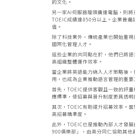
的文化。
另一家AI伺服器龍頭廣達電腦，則
TOEIC成績達850分以上。企業
值。
除了科技業外，傳統產業也開始重視
國際化管理人才。
這些企業的共同點在於，他們已將語
高組織整體運作效率。
當企業將英語能力納入人才策略後，
用，也成為企業推動語言管理的重要
首先，TOEIC提供客觀且一致的
應標準，使招募與晉升制度更具透明
其次，TOEIC有助提升招募效率
高招募精準度。
此外，TOEIC也是推動內部人才
900俱樂部」，由高分同仁協助其他