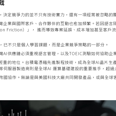
戰
中，決定競爭力的並不只有技術實力，還有一項經常被忽略的
台灣企業與國際客戶、合作夥伴的互動也愈加頻繁。若因語言
tion Friction）」， 進而導致專案延誤、成本增加甚
，已不只是個人學習課題，而是企業競爭策略的一部分。
AI供應鏈必須重視語言管理，以及TOEIC測驗如何協助企
輕重的地位。台積電憑藉先進製程技術，成為全球AI晶片生
伺服器製造商則是全球AI 運算基礎建設的重要推手，超過
跨國協作。無論是與美國科技大廠共同開發產品，或與全球