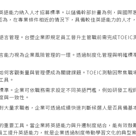
將英語能力納入人才招募標準。以儲備幹部計畫為例，與國際
普遍認為，在專業條件相近的情況下，具備較佳英語能力的人
語言管理。台塑企業即規定員工晉升主管職前需完成TOEIC
言能力視為企業風險管理的一環。透過制度化管理與明確標
如何客觀衡量與管理便成為關鍵課題。TOEIC測驗因聚焦職
工具。
評量標準。企業可依職務需求設定不同英語門檻，例如研發工程
度與一致性。
。面對大量求職者，企業可透過成績快速判斷候選人是否具備基
發展的重要工具。當企業將英語能力與升遷制度結合，能有效鼓
員工提升英語能力，就是企業透過制度帶動學習文化的典型案