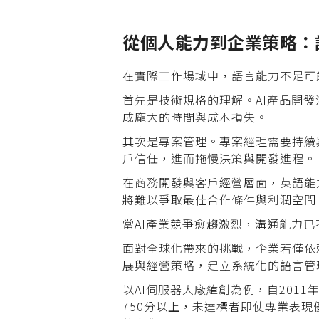
從個人能力到企業策略：
在實際工作場域中，語言能力不足可
首先是技術規格的理解。AI產品開
成龐大的時間與成本損失。
其次是專案管理。專案經理需要持續
戶信任，進而拖慢決策與開發進程。
在商務開發與客戶經營層面，英語能
將難以爭取最佳合作條件與利潤空間
當AI產業競爭愈趨激烈，溝通能力
面對全球化帶來的挑戰，企業若僅依
展與經營策略，建立系統化的語言管
以AI伺服器大廠緯創為例，自201
750分以上，未達標者即使專業表