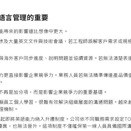
語言管理的重要
能帶來的影響遠比想像中更大。
發涉及大量英文文件與技術會議，若工程師誤解客戶需求或規
與海外客戶同步進度、說明問題並協調資源。若無法清楚表
力更直接影響企業競爭力。業務人員若無法精準傳達產品價
。
已不再是加分項，而是影響企業競爭力的重要基礎。
賴員工個人學習，很難有效解決組織層面的溝通問題。越來
理機制。
1年起即將英語能力納入升遷制度。公司依不同職務需求設定TO
現優異，也無法晉升。這項制度不僅確保第一線人員具備國際