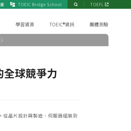
畫
TOEIC Bridge School
TOEFL
站
內
搜
s
學習資源
TOEIC®資訊
團體測驗
尋
的全球競爭力
位。從晶片設計與製造、伺服器組裝到