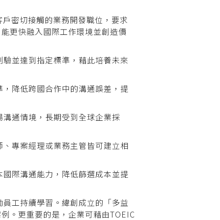
客戶密切接觸的業務開發職位，要求
才，能更快融入國際工作環境並創造價
測驗並達到指定標準，藉此培養未來
準，降低跨國合作中的溝通誤差，提
場溝通情境，長期受到全球企業採
師、專案經理或業務主管皆可建立相
本國際溝通能力，降低篩選成本並提
勵員工持續學習。緯創成立的「多益
例。更重要的是，企業可藉由TOEIC