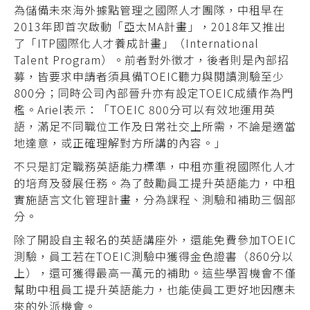
為儲備未來海外據點管理之國際人才團隊，中租早在
2013年即首次啟動「亞太MA計畫」，2018年又推出
了「ITP國際化人才養成計畫」（International
Talent Program）。前者對外徵才，後者則是內部招
募，皆要求申請者須具備TOEIC聽力與閱讀測驗至少
800分；同時公司內部晉升亦有設定TOEIC成績作為門
檻。Ariel表示：「TOEIC 800分可以有效地運用英
語，滿足不同職位工作及日常社交上所需，不論是適當
地達意，或正確理解對方所講的內容。」
不只是訂定職務英語能力標準，中租亦重視國際化人才
的培育及發展任務。為了鼓勵員工提升英語能力，中租
實施語言文化管理計畫，分為課程、測驗和補助三個部
分。
除了開設自主報名的英語講座外，還能免費參加TOEIC
測驗，員工若在TOEIC測驗中獲得金色證書（860分以
上），還可獲得最高一萬元的補助。這些學習機會不僅
幫助中租員工提升英語能力，也能使員工更好地因應未
來的外派機會。