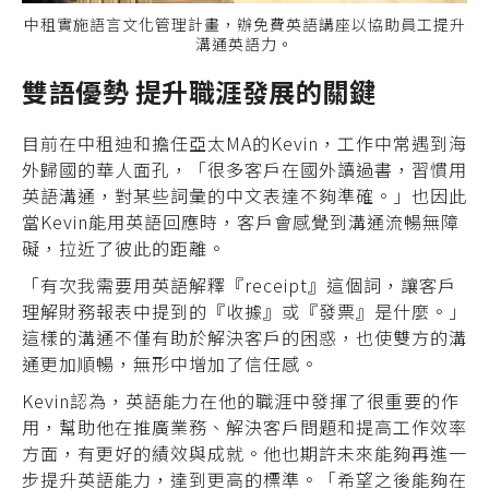
中租實施語言文化管理計畫，辦免費英語講座以協助員工提升
溝通英語力。
雙語優勢 提升職涯發展的關鍵
目前在中租迪和擔任亞太MA的Kevin，工作中常遇到海
外歸國的華人面孔，「很多客戶在國外讀過書，習慣用
英語溝通，對某些詞彙的中文表達不夠準確。」也因此
當Kevin能用英語回應時，客戶會感覺到溝通流暢無障
礙，拉近了彼此的距離。
「有次我需要用英語解釋『receipt』這個詞，讓客戶
理解財務報表中提到的『收據』或『發票』是什麼。」
這樣的溝通不僅有助於解決客戶的困惑，也使雙方的溝
通更加順暢，無形中增加了信任感。
Kevin認為，英語能力在他的職涯中發揮了很重要的作
用，幫助他在推廣業務、解決客戶問題和提高工作效率
方面，有更好的績效與成就。他也期許未來能夠再進一
步提升英語能力，達到更高的標準。「希望之後能夠在