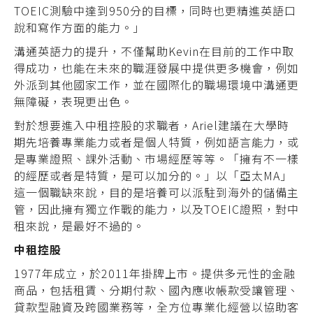
TOEIC測驗中達到950分的目標，同時也更精進英語口
說和寫作方面的能力。」
溝通英語力的提升，不僅幫助Kevin在目前的工作中取
得成功，也能在未來的職涯發展中提供更多機會，例如
外派到其他國家工作，並在國際化的職場環境中溝通更
無障礙，表現更出色。
對於想要進入中租控股的求職者，Ariel建議在大學時
期先培養專業能力或者是個人特質，例如語言能力，或
是專業證照、課外活動、市場經歷等等。「擁有不一樣
的經歷或者是特質，是可以加分的。」以「亞太MA」
這一個職缺來說，目的是培養可以派駐到海外的儲備主
管，因此擁有獨立作戰的能力，以及TOEIC證照，對中
租來說，是最好不過的。
中租控股
1977年成立，於2011年掛牌上市。提供多元性的金融
商品，包括租賃、分期付款、國內應收帳款受讓管理、
貸款型融資及跨國業務等，全方位專業化經營以協助客