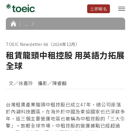
立即報名
選
單
開
首
...
頁
啟
TOEIC Newsletter 66（2024年12月）
租賃龍頭中租控股 用英語力拓展
全球
文／徐嘉玲 攝影／陳睿麟
台灣租賃產業龍頭中租控股已成立47年，總公司座落
於內湖科技園區，在海外於中國及東協國家也已深耕多
年，這三個主要營運地區也被稱為中租控股的「三大引
擎」。放眼全球市場，中租控股的營運據點已經超過