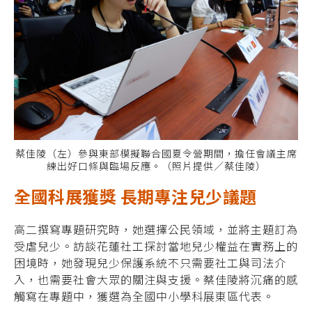
蔡佳陵（左）參與東部模擬聯合國夏令營期間，擔任會議主席
練出好口條與臨場反應。（照片提供／蔡佳陵）
全國科展獲獎 長期專注兒少議題
高二撰寫專題研究時，她選擇公民領域，並將主題訂為
受虐兒少。訪談花蓮社工探討當地兒少權益在實務上的
困境時，她發現兒少保護系統不只需要社工與司法介
入，也需要社會大眾的關注與支援。蔡佳陵將沉痛的感
觸寫在專題中，獲選為全國中小學科展東區代表。