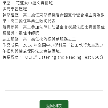
學歷： 花蓮女中語文資優班
多元學習歷程：
幹部經歷：高二擔任東部模擬聯合國夏令營會議主席及教
學、高三擔任畢業生致詞代表
競賽參與：高二參加法律扶助基金會模擬法庭比賽獲最佳
團體獎、最佳律師獎
志工服務：高一擔任校內根與芽服務志工
作品成果：2018 年全國中小學科展「社工執行兒童及少
年福利與權益保障法之實務困境」
英語程度：TOEIC® Listening and Reading Test 850分
返回列表