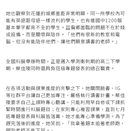
她也觀察到花蓮的城鄉差距非常明顯，同一所學校內可
能有英語跟母語一樣流利的學生，也有連國中1200個
基本單字都背不全的學生。且偏鄉面臨的問題不在於錢
或設備，而是關懷與陪伴。「他們有很新的教室和電
腦，但沒有能陪伴他們、讓他們願意讀書的老師。」
全國科展舉辦時間，正是邁入學測衝刺期的高二下學
期，蔡佳陵同時還肩負班級專題發表的總召職責。
在各項活動與課業進度的夾擊之下，她關閉臉書、IG
等社群平台讓自己更加專注，嚴格執行讀書計畫。蔡佳
陵要求自己上課時專心聽講，只能利用早自修或下課抓
緊時間進行科展題目；在家則專心複習課業，直到七月
底專題發表與科展皆落幕，她才能專心準備學測。為了
趕完落後的進度，她笑說，「我拿著題本追著老師跑，
問到老師不能下班。」