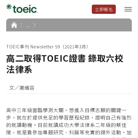
立即報名
選
單
開
首
...
頁
啟
TOEIC季刊 Newsletter 59（2021年3月）
高二取得TOEIC證書 錄取六校
法律系
文／謝維容
高中三年級面臨學測大關，想進入目標志願的關鍵一
步，就在於提供充足的學習歷程紀錄，證明自己有強烈
的就讀動機。目前就讀成功大學法律系二年級的蔡佳
陵，就是靠參加專題研究、科展等充實的課外活動，加