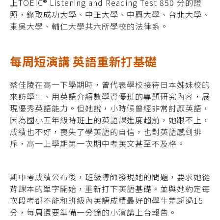
上TOEIC® Listening and Reading Test 850 分的證
照，錄取成功大學、中正大學、中興大學、台北大學、
東吳大學、輔仁大學共六所學校的法律系。
每周短演講 英語重新打基礎
蔡佳陵在高一下學期時，曾代表學校接待日本姊妹校的
來訪學生、用英語介紹數學資優班的專題研究內容，展
現優秀英語能力。但她說，小時候曾經非常討厭英語，
因為國小五年級時班上的英語課進度超前，她跟不上，
成績也不好，喪失了學英語的自信，也對英語感到排
斥，高一上學期第一次期中考英文甚至不及格。
期中考成績公布後，班級導師發現她的問題，要求她從
背課本的單字開始，重新打下英語基礎。並與她約定每
次段考都不能和班級內英語成績最好的學生差超過15
分，每周還要準備一分鐘的小演講上台報告。