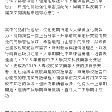
每個字都看得懂，但是組成起來卻不能領會真正的意
思」。於是他開始強化學習搭配詞、同義字與反義字，
讓英文閱讀越來越得心應手。
高中的話劇社經驗，使他更期待進入大學後強化簡報
力，能夠獨當一面上台分享。升學前就鎖定研究面向廣
泛的商學管理領域，希望能藉由企管系的訓練，鍛鍊自
己能敏銳察覺觀眾需求，針對聽眾興趣傳達理念，以及
行銷自己吸引注意。大學期間他不斷練習精進、培養表
達能力，2018 年獲得中央大學英文科技簡報比賽冠
軍，更成為2019 大專校院英文簡報大賽的決賽參賽
者。
他也延續本就感興趣的英語學習，申請學校語言中
心開設的應用英外語學程，補強學術英文與商用英文等
較不熟悉的領域。但因為申請者眾多，他從大一上學期
開始，連續四個學期申請就讀，直到大二下學期才成
功。