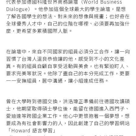
代表參加德國科隆世界商務論壇（World Business
Dialogue）。他參加這個全球最大的學生論壇，是想
了解各國學生的想法、對未來的想像與規畫；也好奇在
全球優秀人才中，自己的位階在哪裡、必須要再加強什
麼，更希望多累積國際人脈。
在論壇中，來自不同國家的組員必須分工合作，讓一向
習慣了台灣人溫良恭儉讓的他，感受到不小的文化差
異。有的組員自顧自享受活動與美食，也有緊迫盯人、
要求完美等狀況。他除了盡自己的本分完成工作，更要
一一安撫組員，居中溝通，讓小組達成任務。
曾在大學時到德國交換，洪浩瑋正準備前往德國攻讀碩
士，他期望取得碩士學位後，能留在德國進入西門子、
愛迪達等跨國企業工作。他心中更懷抱著一個夢想，想
要成為有社會影響力的人，因此創建了自己的學習網站
「Howard 語言學習」