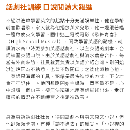
話劇社訓練 口說閱讀大躍進
不過洪浩瑋學習英文的起點十分充滿娛樂
性，他在學齡
前喜歡唱歌，家人就為他播放英
文兒歌，他一邊跟著唱
一邊啟蒙英文學習。國
中迷上電視電影《歌舞青春》
（High School
Musical），開啟學習英語的動機，就
讀清水
高中時更參加英語話劇社，以全英語的劇本、
台
詞練習英語口說。
由於英語話劇社與清水農會合作，每
當有外
賓來訪，社員就要負責以英語介紹台灣。剛開
始
洪浩瑋因為不孰悉，也曾不敢開口；之後他轉換心態，
「英語是溝通的工具，犯錯是最快進步的方式，下次才
會牢牢記住」。他回想剛開始主講時，單字量不足，心
中想講一個句子，卻無法精確地用英語描述出來，幸好
這樣的情況在不斷練習之後漸進改善。
身為英語話劇社社員，得閱讀劇本與英文原文小說，但
他卻頻頻卡關，有種「讀不進去」的感受。「小說裡的