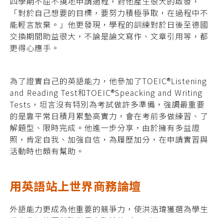
四學期不屈不撓地申請過程，對他產生很大的啟發，
「對於自己想要的目標，要努力積極爭取，在過程中不
能輕言放棄。」他更發現，學程的訓練對於日後至德國
交換期間助益很大，不論是論文寫作、文章引用等，都
更得心應手。
為了證實自己的英語能力，他參加了TOEIC®Listening
and Reading Test
和TOEIC®
Speacking and Writing
Tests，坦言沒有特
別為考試做許多準備，強調最重要
的是靠平常
日積月累墊高實力，會在考前多做練習、了
解
題型、限時完成。他進一步分享，由於擁有多
益證
照，肯定自我、加強自信，為履歷加分，
在申請實習與
活動時也頗有幫助。
用英語站上世界商務論壇
外語能力更成為他重要的競爭力，使洪浩瑋獲選為學生