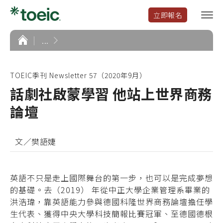
立即報名
選
單
開
首
...
頁
啟
TOEIC季刊 Newsletter 57（2020年9月）
話劇社啟蒙學習 他站上世界商務
論壇
文／樊語婕
英語不只是走上國際舞台的第一步，也可以是完成夢想
的基礎。去（2019） 年從中正大學企業管理系畢業的
洪浩瑋，靠英語能力參與德國科隆世界商務論壇擔任學
生代表、獲得中央大學科技簡報比賽冠軍、至德國德根