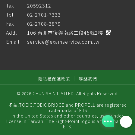
Tax
20592312
Tel
02-2701-7333
Fax
02-2708-3879
Add.
106 台北市復興南路二段45號2樓
Email
service@examservice.com.tw
隱私權保護政策
聯絡我們
© 2026 CHUN SHIN LIMITED. All Rights Reserved.
多益,TOEIC,TOEIC BRIDGE and PROPELL are registered
trademarks of ETS
in the United States and other countries, used under
license in Taiwan. The Eight-Point logo is a trademark of
ETS.