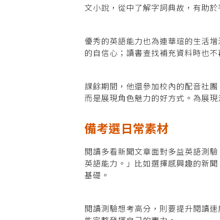
文小說，從中了解字詞典故，有助於
優秀的英語能力也為連華瑄的生活增
的自信心；讀書查找補充資料時也不
課餘期間，他還參加校內的配音社團
而是展現角色魅力的好方式。為展現
備考選日常素材
閱讀多看新聞文章面對多益英語測驗
英語能力。」比如選擇感興趣的新聞
基礎。
閱讀測驗想考高分，則要提升閱讀速
能完整發揮自己的實力。