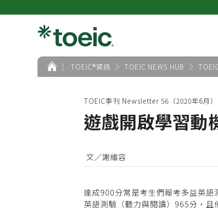
首
TOEIC®資訊
TOEIC NEWS HUB
TOEI
頁
TOEIC季刊 Newsletter 56（2020年6月）
遊戲開啟學習動機
文／謝維容
達成900分常是考生們報考多益英
英語測驗（聽力與閱讀）965分，