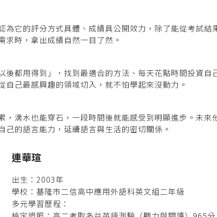
認為它的評分方式具體、成績具公開效力，除了能從考試結
需求時，拿出成績自然一目了然。
以後都用得到」，找到最適合的方法、每天花點時間投資自
從自己最感興趣的領域切入，就不怕學起來沒動力。
累，滴水也能穿石，一段時間後就能感受到明顯進步。未來
自己的語言能力，延續語言與生活的密切關係。
連華瑄
出生：2003年
學校：基隆市二信高中應用外語科英文組二年級
多元學習歷程：
檢定證照：高二考取多益英語測驗（聽力與閱讀）965分