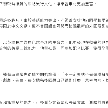
平衡較常接觸的網路流行文化，讓學習素材更加豐富。
添許多趣味。由於英語能力突出，老師曾安排他向同學和學
再限於中文文獻，更不會因語言隔閡而錯過最新的外國電影
，以英語長才為角色賦予新的生命力。他更發現在動畫的世
流利的英語口說能力，他與社員一同參加配音比賽，獲得全
，連華瑄建議先從聽力開始準備。「不一定要枯坐著做模擬
、戲劇、歌曲，每次聽完後回想自己聽到什麼，思考內容，
度和抓重點的能力，可多看英文新聞和長篇文章，測驗前再