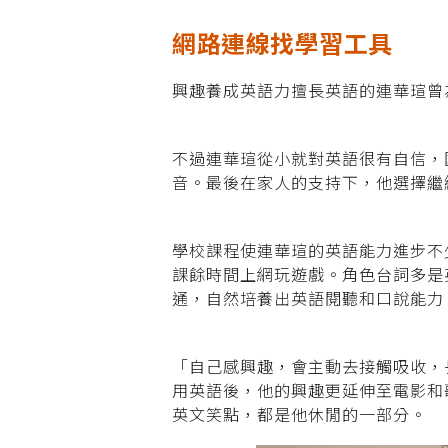
網路連線找學習工具
興趣養成英語力擅長英語的連華瑄曾
不過連華瑄從小就對英語很有自信，
音。最後在家人的支持下，他選擇繼
學校課程使連華瑄的英語能力進步不
課餘時間上網玩遊戲。角色台詞多是
通，自然培養出英語閱聽和口說能力
「自己感興趣，會主動去接觸吸收，
用英語後，他的興趣更延伸至電影和
英文笑點，
都是他休閒的一部分。