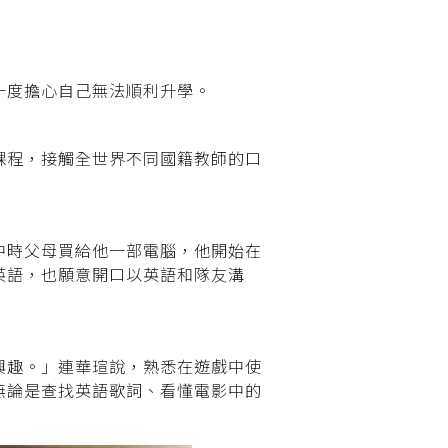
一度擔心自己無法順利升學。
課程，接觸全世界不同國籍教師的口
中時父母買給他一部電腦，他開始在
英語，也願意開口以英語和隊友溝
興趣。」連華瑄說，熟悉在遊戲中使
無論是查找英語歌詞、看懂電影中的