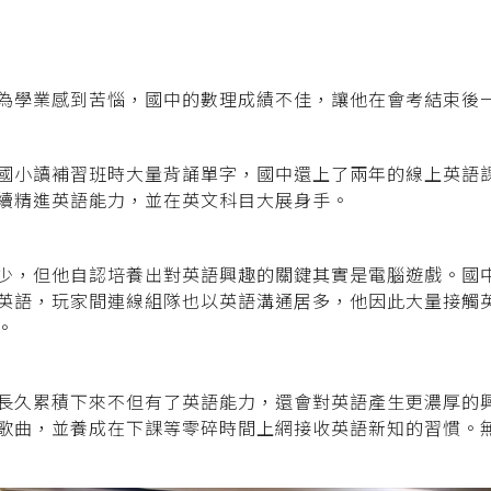
為學業感到苦惱，國中的數理成績不佳，讓他在會考結束後
國小讀補習班時大量背誦單字，國中還上了兩年的線上英語
續精進英語能力，並在英文科目大展身手。
少，但他自認培養出對英語興趣的關鍵其實是電腦遊戲。國
英語，玩家間連線組隊也以英語溝通居多，他因此大量接觸
。
長久累積下來不但有了英語能力，還會對英語產生更濃厚的
歌曲，並養成在下課等零碎時間上網接收英語新知的習慣。