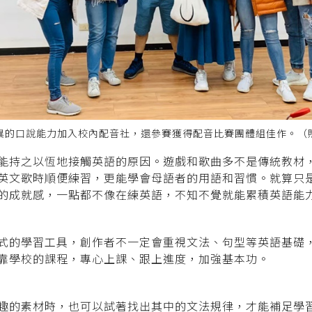
異的口說能力加入校內配音社，還參賽獲得配音比賽團體組佳作。（
能持之以恆地接觸英語的原因。遊戲和歌曲多不是傳統教材
英文歌時順便練習，更能學會母語者的用語和習慣。就算只
的成就感，一點都不像在練英語，不知不覺就能累積英語能
式的學習工具，創作者不一定會重視文法、句型等英語基礎
靠學校的課程，專心上課、跟上進度，加強基本功。
趣的素材時，也可以試著找出其中的文法規律，才能補足學