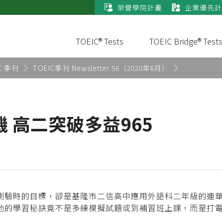
榮譽學院計畫
企業優先計
TOEIC® Tests
TOEIC Bridge® Test
C 季刊
TOEIC季刊 Newsletter 56（2020年6月）
 高二突破多益965
語測驗時的目標，卻是基隆市二信高中應用外語科二年級的連
且他的學習秘訣竟不是多練模擬試題或到補習班上課，而是打