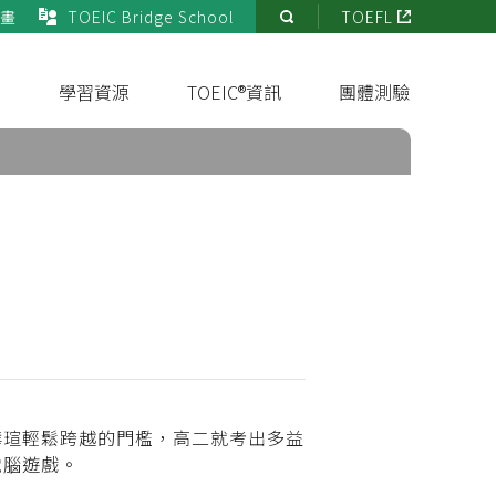
畫
TOEIC Bridge School
TOEFL
站
內
搜
s
學習資源
TOEIC®資訊
團體測驗
尋
華瑄輕鬆跨越的門檻，高二就考出多益
電腦遊戲。