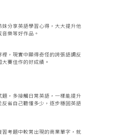
弟妹分享英語學習心得，大大提升他
或音樂等好作品。
界裡，現實中顯得奇怪的誇張語調反
國大賽佳作的好成績。
試題，多接觸日常英語，一樣能提升
並反省自己聽懂多少，逐步穩固英語
複習考題中較常出現的商業單字，就