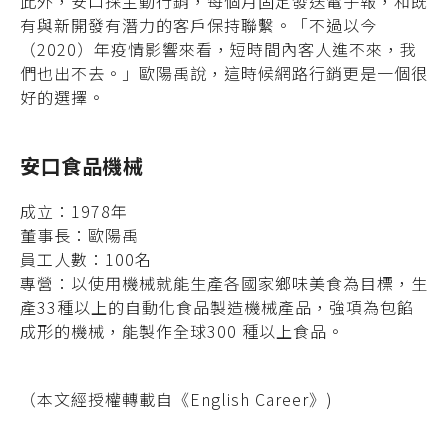
此外，安口採主動行銷，每個月固定發送電
子報，和既
有與新開發有潛力的客戶保持聯繫。
「不過以今
（2020）年疫情影響來看，短時間
內客人進不來，我
們也出不去。」歐陽禹說，
這時候網路行銷更是一個很
好的選擇。
安口食品機械
成立：1978年
董事長：歐陽禹
員工人數：100名
專營：以使用機械就能生產各國家鄉味美食為目標，生
產33種以上的自動化食品製造機械產品，強項為包餡
成形的機械，能製作全球300 種以上食品。
（本文經授權轉載自《English Career》)