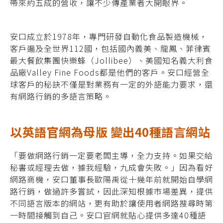
帶來約五成的營收，讓不少傳產業者大開眼界。
安口成立於1978年，專門研發自動化食品製造機械，
客戶遍及全世界112國，包括國內義美、龍鳳、菲律賓
最大餐飲集團快樂蜂（Jollibee）、美國知名義大利食
品廠Valley Fine Foods都是他們的客戶。安口經營全
球客戶的秘訣不僅是對業務有一定的外語能力要求，還
有網路行銷的多語言策略。
以英語官網為母版 變出40種語言網站
「要做網路行銷一定要老闆主導，全力支持。如果交給
秘書或經理去做，據我經驗，九成會失敗。」因為看好
網路商機，安口董事長歐陽禹從十幾年前就開始自學網
路行銷，做過許多嘗試，因此深知根據市場差異，提供
不同語言版本的網站，更有助於讓使用者網路搜尋時第
一時間接觸到自己。安口官網就貼心提供多達40種語