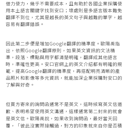
借力使力，幾乎不需要成本，
且有助於各國企業採購使
用本土語言關鍵字找
到安口；壞處則是多語言版本難免
翻譯不到位，
尤其是越長的英文句子與越難的單字，越
容易
有翻譯錯誤。
因此第二步便是增加Google翻譯的精準度。
歐陽禹指
出，依照Google翻譯原則，如果英文
資訊的文法精
準，段落、標點與用字都清楚明
確，翻譯成其他語言
時，準確性更高。安口官
網上的英文介紹都有明確的規
範，提高Google
翻譯的精準度，再搭配明亮清晰的產
品照片和
影像等多元資訊，就能加深企業採購對安口的
了解與好奇。
但買方寄來的詢問函通常不是英文，這時候
寫英文信道
歉、表明希望使用英文溝通，這樣
通常第二封來的就會
是英文信。歐陽禹說，如
果收到詢問函，最好當天回
覆，「彼此沒實際
接觸過，對方的印象就來自你是否積