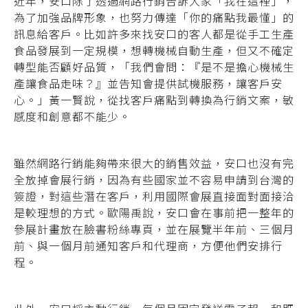
近年，安口除了透過網路行銷告訴大家「我在這裡」，
為了加強品牌形象，也努力傳達「你的痛點我最懂」的
訊息給客戶。
比如許多來找安口的客人都是從手工生產
食品
發展到一定規模，想轉機械自動生產，但又不
確定
轉型能否顧好品質，「我們會問：『是不
是擔心機械生
產讓食品走味？』並告知會提供
試機服務，讓客戶安
心。」黃一賢說，從找客
戶痛點到轉換為行銷文案，敏
感度和創意都不
能少。
雖然網路行銷能夠帶來很大的銷售效益，安口也沒有完
全放掉會展行銷，因為有些國家並不容易申請到台灣的
簽證，對這些潛在客戶，利用國際會展直接面對面接洽
是較理想的方式。歐陽禹說，安口會在事前把一整年的
參展計畫放在臉書粉絲專頁，並在展覽半年前、三個月
前、與一個月前通知客戶和代理商，方便他們安排行
程。