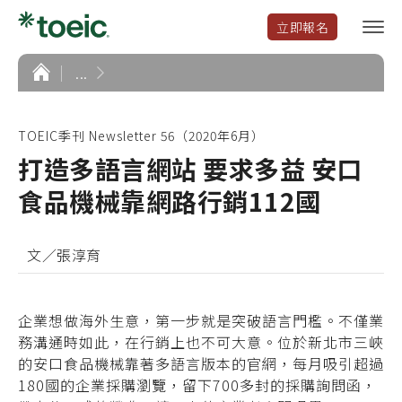
立即報名
選
單
開
首
...
頁
啟
TOEIC季刊 Newsletter 56（2020年6月）
打造多語言網站 要求多益 安口
食品機械靠網路行銷112國
文／張淳育
企業想做海外生意，第一步就是突破語言門檻。不僅業
務溝通時如此，在行銷上也不可大意。位於新北市三峽
的安口食品機械靠著多語言版本的官網，每月吸引超過
180國的企業採購瀏覽，留下700多封的採購詢問函，