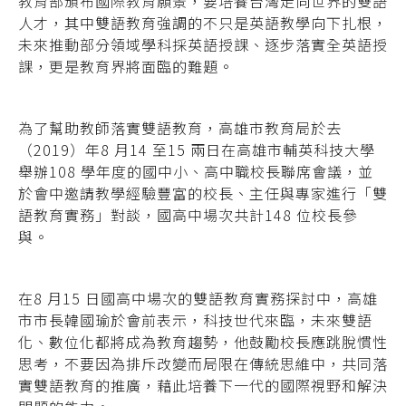
教育部頒布國際教育願景，要培養台灣走向世界的雙語
人才，其中雙語教育強調的不只是英語教學向下扎根，
未來推動部分領域學科採英語授課、逐步落實全英語授
課，更是教育界將面臨的難題。
為了幫助教師落實雙語教育，高雄市教育局於去
（2019）年8 月14 至15 兩日在高雄市輔英科技大學
舉辦108 學年度的國中小、高中職校長聯席會議，並
於會中邀請教學經驗豐富的校長、主任與專家進行「雙
語教育實務」對談，國高中場次共計148 位校長參
與。
在8 月15 日國高中場次的雙語教育實務探討中，高雄
市市長韓國瑜於會前表示，科技世代來臨，未來雙語
化、數位化都將成為教育趨勢，他鼓勵校長應跳脫慣性
思考，不要因為排斥改變而局限在傳統思維中，共同落
實雙語教育的推廣，藉此培養下一代的國際視野和解決