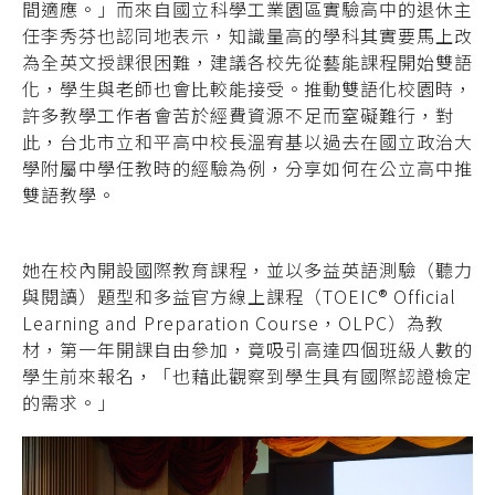
間適應。」
而來自國立科學工業園區實驗高中的退休主
任李秀芬也認同地表示，知識量高的學科其實要馬上改
為全英文授課很困難，建
議各校先從藝能課程開始雙語
化，
學生與老師也會比較能接受。推動雙語化校園
時，
許多教學工作者會苦於經費資源不足而窒
礙難行，對
此，台北市立和平高中校長溫宥基
以過去在國立政治大
學附屬中學任教時的經驗
為例，分享如何在公立高中推
雙語教學。
她在校內開設國際教育課程，並以多益英語測驗（聽力
與閱讀）題型和多益官方線上課程（TOEIC® Official
Learning and Preparation Course，OLPC）為教
材，第一年開課自由參加，竟吸引高達四個班級人數的
學生前來報名，「也藉此觀察到學生具有國際認證檢定
的需求。」