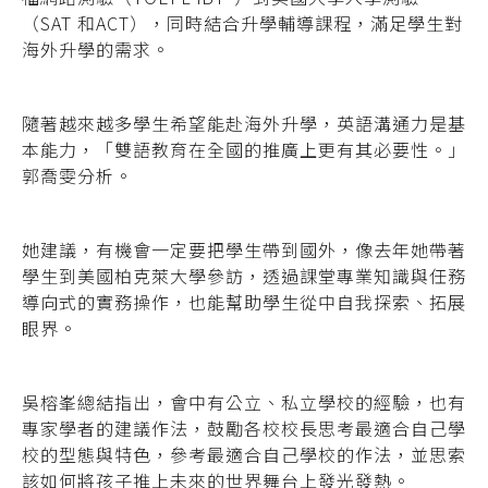
（SAT 和ACT），
同時結合升學輔導課程，滿足學生對
海外升學
的需求。
隨著越來越多學生希望能赴海外升學，英語溝通力是基
本能力，「雙語教育在全國的推廣上更有其必要性。」
郭喬雯分析。
她建議，有機會一定要把學生帶到國外，像去年她帶著
學生到美國柏克萊大學參訪，透過課堂專業知識與任務
導向式的實務操作，也能幫助學生從中自我探索、拓展
眼界。
吳榕峯總結指出，會中有公立、私立學校的經驗，也有
專家學者的建議作法，鼓勵各校校長思考最適合自己學
校的型態與特色，參考最適合自己學校的作法，並思索
該如何將孩子推上未來的世界舞台上發光發熱。