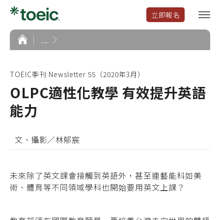
立即報名
選
單
開
首
...
頁
啟
TOEIC季刊 Newsletter 55（2020年3月）
OLPC適性化教學 有效提升英語
能力
文、攝影／林郁宸
未來除了英文課會接觸到英語外，甚至連藝能科如美
術、體育等不同領域學科也開始要用英文上課？