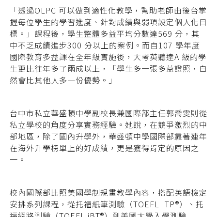
「透過OLPC 可以做到適性化教學，幫助老師由後台掌
握每位學生的學習進度、針對成績與弱項設定個人化目
標。」課程後，學生整體多益平均分數達569 分，其
中不乏成績進步300 分以上的案例。而自107 學年度
國際教育多益課在全年級實施後，大考英聽達A 級的學
生更比往年多了兩成以上，「學生多一張多益證照，自
然會比其他人多一份優勢。」
台中市私立華盛頓中學副校長兼國際部主任郭喬雯則從
私立學校的角度分享實務經驗。她說，在競爭激烈的中
部地區，除了國內升學外，華盛頓中學國際部靠著連年
在海外升學榜單上的好成績，更是獲得肯定的原因之
一。
校內國際部比照美國學制規畫教學內容，搭配英語檢定
安排系列課程，從托福紙筆測驗（TOEFL ITP®）、托
福網路測驗（TOEFL
iBT®）到美國大學入學測驗