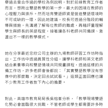
舉過去曾合作過的學校為例說明，對於前線教育工作者
而言，想跨出雙語教學的第一步，最大的困境在教師的
心理壓力與排斥。然而培育雙語師資是營造雙語環境時
不可或缺的一環，因此她建議，校長可透過分階段的輔
導與措施，先溝通了解每位教師的難處，再藉評量理解
學生與師長的英語程度，接著讓各科老師共同備課、激
盪出不一樣的教學模式。
她在分享最近忠欣公司主辦的九場教師研習工作坊時指
出，工作坊中透過異質性分組，讓學科老師和英文老師
結合素養導向和雙語情境共同規畫課程，透過這樣的共
備工作坊，許多老師會後都說：「其實雙語教學沒有想
像中的那麼難，決定回去試試看。」這類正面回應也讓
不少教育工作者放下內心的擔憂。
對此，高雄市教育局局長吳榕峯分析，「教學現場雙語
化勢必會面臨很大挑戰，不管老師或學生都需要許多時