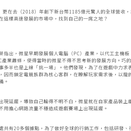
）更在去（2018）年創下新台幣1185億元驚人的全球營
在這樣高速發展的市場中，找到自己的一席之地？
榮指出，微星早期發展個人電腦（PC）產業，以代工主機板
PC產業蕭條，使得當時的微星不得不思考新的發展方向。
巧
事多半也是上線「挑一場」。他們發現，為了在遊戲中力求
，因而鎖定電競族群為核
心客群，在瞭解玩家需求後，以龍
備。
出現延遲，導致自己輸得不明不白，微星就在自家產品裝上
不用擔心網路流量不穩造成遊戲賽場上出現延遲。
處共有20多個據點，為了做好全球的行銷工作，包括研發、