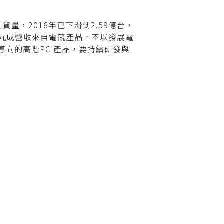
出貨量，2018年已下滑到2.59億台，
有九成營收來自電競產品。不以發展電
向的高階PC 產品，要持續研發與