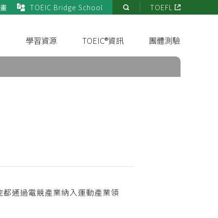
畫
TOEIC Bridge School
TOEFL
站
內
搜
s
學習資源
TOEIC®資訊
團體測驗
尋
院都通過電競產業納入運動產業領