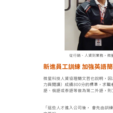
從行銷、人資到業務，微
新進員工訓練 加強英語
微星科技人資協理簡文哲也說明，因
力與閱讀）成績800分的標準，求
語、俄語或泰語等做為第二外語，則
「這些人才進入公司後， 會先由訓練