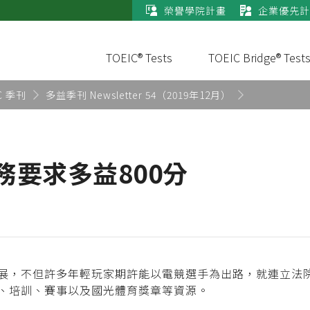
榮譽學院計畫
企業優先計
TOEIC® Tests
TOEIC Bridge® Test
C 季刊
多益季刊 Newsletter 54（2019年12月）
務要求多益800分
展，不但許多年輕玩家期許能以電競選手為出路，就連立法
、培訓、賽事以及國光體育獎章等資源。