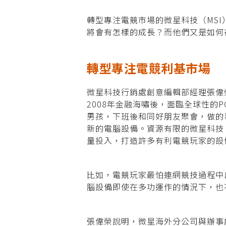
轉型專注電競市場的微星科技（MSI
將會有怎樣的成長？而他們又是如何
轉型專注電競利基市場
微星科技行銷處創意編輯部經理張偉
2008年金融海嘯後，面臨全球性的
男孩，下班後和同好朋友聚會，做的
新的電腦設備。
資源有限的微星科技
量投入，打造許多有
利電競玩家的設
比如，電競玩家最怕連網競技過程中
腦設備即使在多功運作的情況下，也
張偉榮說明，微星海外分公司與辦事