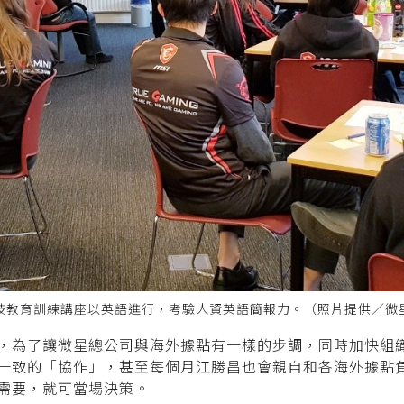
技教育訓練講座以英語進行，考驗人資英語簡報力。（照片提供／微
為了讓微星總公司與海外據點有一樣的步調，同時加快組織運
一致的「協作」，甚至每個月江勝昌也會親自和各海外據點
需要，就可當場決策。