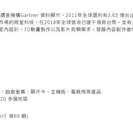
機構Gartner 資料顯示，2011年全球還約有3.65 億台
市場的微星科技，在2018年全球營收已達千億新台幣，並
室內設計、3D動畫製作以及影片剪輯需求，發展內容創作者導
機、曲面螢幕、顯示卡、主機板、電競椅等產品
20 多個地區
r》第69 期)