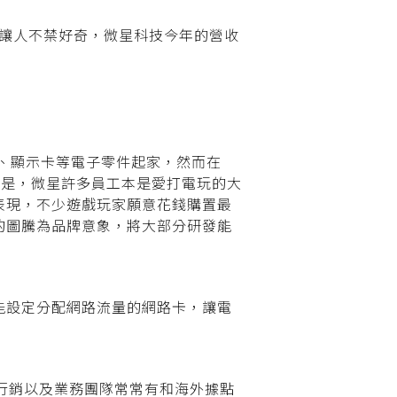
收，讓人不禁好奇，微星科技今年的營收
、顯示卡等電子零件起家，然而在
的是，微星許多員工本是愛打電玩的大
表現，不少遊戲玩家願意花錢購置最
的圖騰為品
牌意象，將大部分研發能
能設定分配網路流量的網路卡，讓電
行銷以及業務團隊常常有和海外據點