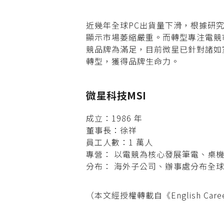
近幾年全球PC出貨量下滑，根據研究調查
顯示市場萎縮嚴重。而轉型專注電競
競品牌為滿足，目前微星已針對諸如
轉型，獲得品牌生命力。
微星科技MSI
成立：1986 年
董事長：徐祥
員工人數：1 萬人
專營： 以電競為核心發展筆電、桌
分布： 海外子公司、辦事處分布全球
（本文經授權轉載自《English Caree