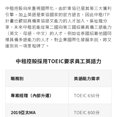
中租控股向來重視國際化，由於東協已是其第三大獲利
引擎，加上英語是東協國家的官方語言，因此中租ITP
計畫也歡迎具備東協語文能力的人才加入。吳祉龍分
享，未來中租若能從第二國向第三國招募具備三語能力
（英文、母語、中文）的人才，例如從泰國招募他國同
樣具備多語能力的人才，對企業國際化發展來說，將又
達到另一項里程碑了。
中租控股採用
TOEIC
要求員工英語力
職務別
英語能力需求
專案經理（內部升遷）
TOEIC 650分
2019亞太MA
TOEIC 800分