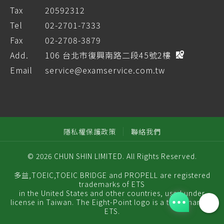
Tax
20592312
Tel
02-2701-7333
Fax
02-2708-3879
Add.
106 台北市復興南路二段45號2樓
Email
service@examservice.com.tw
隱私權保護政策
聯絡我們
© 2026 CHUN SHIN LIMITED. All Rights Reserved.
多益,TOEIC,TOEIC BRIDGE and PROPELL are registered
trademarks of ETS
in the United States and other countries, used under
license in Taiwan. The Eight-Point logo is a trademark of
ETS.