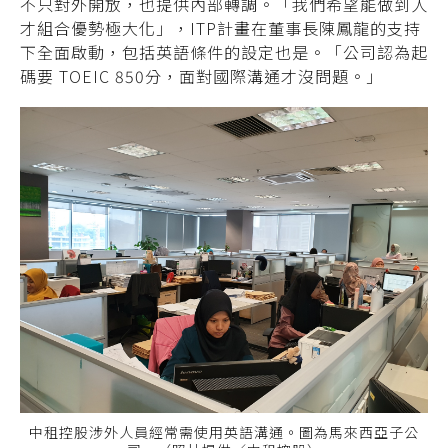
不只對外開放，
也提供內部轉調。「我們希望能做到人
才組合優勢極大化」，ITP計畫在董事長陳鳳龍的支
持
下全面啟動，包括英語條件的設定也是。「公
司認為起
碼要 TOEIC 850分，面對國際溝通
才沒問題。」
中租控股涉外人員經常需使用英語溝通。圖為馬來西亞子公