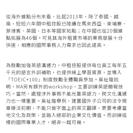
從海外據點分布來看，比起2013年，除了泰國、越
南，短短六年間中租控股已陸續在馬來西亞、柬埔寨、
菲律賓、英國、日本等國家拓點；在中國也從20個據
點拓展為46個。可見其海外租賃市場的業務發展十分
快速，相應的國際事務人力需求也因此提高。
為鼓勵加強英語溝通力，中租控股提供每位員工每年五
千元的語言外訓補助，也提供線上學習資源，並導入
「TOEIC+100」制度鼓勵全體職員參加。吳祉龍說
明，MA另有額外的workshop，主要訓練英語簡報技
巧。當然，處理涉外事務不能光靠英語力，跨文化溝通
力也一樣重要。吳祉龍舉例，建置國外子公司的法令規
章辦法初期，不能只做字面上的英文翻譯，更要考慮當
地文化及政策，並融入總部的企業文化價值。而訓練這
樣的國際專業人才，絕非一蹴可幾。