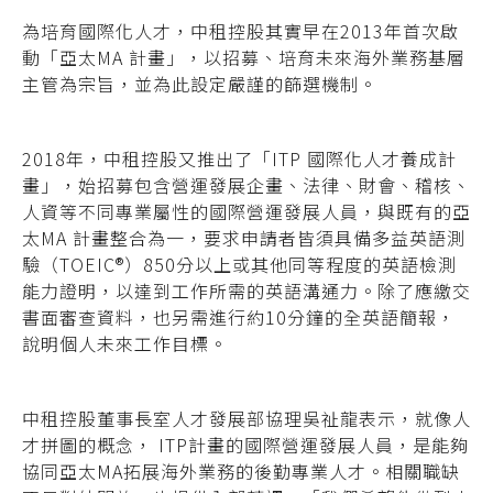
為培育國際化人才，中租控股其實早在2013年首次啟
動「亞太MA 計畫」，以招募、培育未來海外業務基層
主管為宗旨，並為此設定嚴謹的篩選機制。
2018年，中租控股又推出了「ITP 國際化人才養成計
畫」，始招募包含營運發展企畫、法律、財會、稽核、
人資等不同專業屬性的國際營運發展人員，與既有的亞
太MA 計畫整合為一，要求申請者皆須具備多益英語測
驗（TOEIC®）850分以上或其他同等程度的英語檢測
能力證明，以達到工作所需的英語溝通力。
除了應繳交
書面審查資料，也另需進行約10分
鐘的全英語簡報，
說明個人未來工作目標。
中租控股董事長室人才發展部協理吳祉龍表
示，就像人
才拼圖的概念， ITP計畫的國際營
運發展人員，是能夠
協同亞太MA拓展海外業
務的後勤專業人才。相關職缺