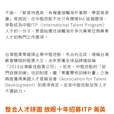
不過，「薪資待遇高、有機會接觸海外事務、學習資源
廣」等誘因，在中租控股不光只有應徵MA 這個選項，
爭取成為中租ITP（International Talent Program）
人才的一分子，更是給嚮往接觸海外多元專案任務專業
人才的熱門工作選項。
台灣租賃業龍頭企業中租控股，市占約五成，堪稱台灣
最會賺錢的租賃大王，去年更獲全球品牌雜誌稱
「2018台灣最佳租賃公司」。近來，中租控股的「部
門自辦訓練」培訓制度，繼「業審雙修訓練計畫」之後
再度獲得美國人才發展協會（Association for Talent
Development）的獎項肯定。足見中租控股培育人才
不遺餘力。
整合人才拼圖 放眼十年招募ITP 菁英