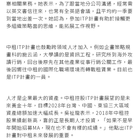
寨相關業務。她表示，為了跟當地分公司溝通，經常需
以英文書信往來，也常有全英語會議，且平均約一季要
到當地出差一次。她認為，參加ITP計畫有助於接觸更
多組織策略面的思維，能拓展工作視野。
中租ITP計畫也鼓勵跨領域人才加入。例如企畫策略規
畫科的施云涵，大學讀的是資訊工程，研究所到海外攻
讀行銷，回台後原先在其他產業從事行銷公關工作，最
後因嚮往中租的國際化職場環境而轉戰租賃業。目前也
是ITP計畫的一員。
人才是企業最大的資產。中租控股ITP計畫展望的是未
來黃金十年，目標2028年台灣、中國、東協三大區域
資產總額加速大幅成長。
吳祉龍表示，2018年中租控
股業績創新高，靠
的正是長期人才投資，「如果不是早
年開始招
募MA，現在也不會有樣的成績。」他點出
ITP
計畫對中租未來發展的重要。