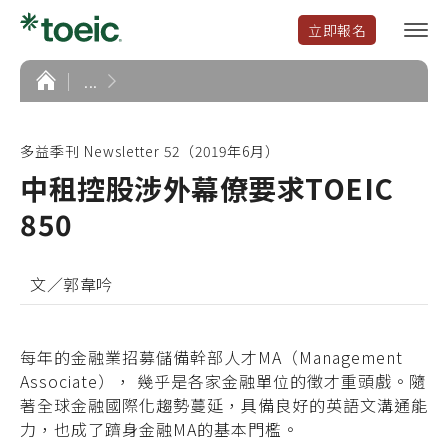
立即報名
選
單
開
首
...
頁
啟
多益季刊 Newsletter 52（2019年6月）
中租控股涉外幕僚要求TOEIC
850
文／郭韋吟
每年的金融業招募儲備幹部人才MA（Management
Associate）， 幾乎是各家金融單位的徵才重頭戲。隨
著全球金融國際化趨勢蔓延，具備良好的英語文溝通能
力，也成了躋身金融MA的基本門檻。