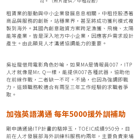
司。（照片提供／中租控股）
租賃業的脈動與中小企業發展息息相關，中租控股憑著
商品與服務的創新，站穩業界，甚至將成功獲利模式複
製到海外。其國內創意融資方案跨足漁獲、飛機、太陽
能等產業，皆是深入地方中小企業，因應客戶需求設計
產生。
由此顯見人才溝通協調能力的重要。
吳祉龍借用電影角色妙喻，如果MA是情報
員007，ITP
人才就像是Mr. Q一樣，能提供
007各種武器，協助他
在前線作戰，二者缺一
不可。不過，也因為強調即戰
力，這類職務較
適合有兩至三年工作經驗的求職者爭
取。
加
強英語溝通 每年5000援外訓補助
剛申請通過ITP計畫的駱婷玉，TOEIC成績950分，目
前在人才發展部海外訓練科服務約兩年，主要負責柬埔