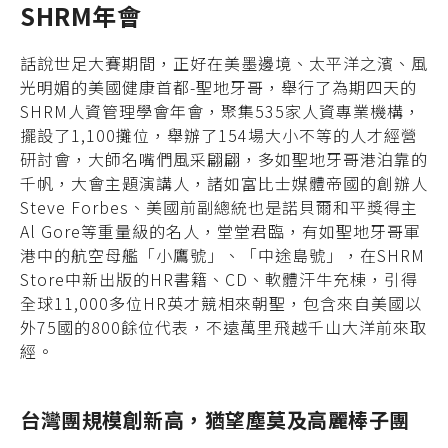
SHRM年會
話說世足大賽期間，正好在美墨邊境、太平洋之濱、風
光明媚的美國健康首都-聖地牙哥，舉行了為期四天的
SHRM人資管理學會年會，聚集535家人資專業機構，
擺設了1,100攤位，舉辦了154場大小不等的人才經營
研討會，大師名嘴們風采翩翩，多如聖地牙哥港泊靠的
千帆，大會主題演講人，諸如富比士媒體帝國的創辦人
Steve Forbes、美國前副總統也是諾貝爾和平獎得主
Al Gore等重量級的名人，堂堂君臨，有如聖地牙哥軍
港中的航空母艦「小鷹號」、「中途島號」，在SHRM
Store中新出版的HR書籍、CD、軟體汗牛充棟，引得
全球11,000多位HR英才競相來朝聖，包含來自美國以
外75國的800餘位代表，不遠萬里飛越千山大洋前來取
經。
台灣團規模創新高，猶望塵莫及高麗棒子團