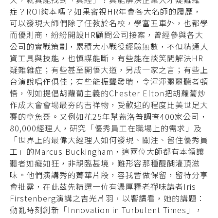
症？ROI夠本嗎？如果審視HR年會各大名師的履歷，
可以發現大師們除了任教於名校，學富五車外，也都學
而優則商，紛紛開設HR顧問公司接案，曾經參與各大
公司的實戰策劃，累積大小戰役經驗無數，不但精通人
資工具與技能，也慎謀能斷，有些能在談笑間解決HR
疑難雜症；有些甚至開悟大道，另成一家之言；有些上
台演說唱作俱佳；有些能振聾發聵，令渾渾噩噩聽者頓
悟，例如提倡胡蘿蔔主義的Chester Elton把胡蘿蔔炒
作成大會會場最夯的吉祥物，受歡迎的程度比美世足大
賽的章魚哥。又例如花25年幫蓋洛普調查400家公司，
80,000經理人，研究「優秀員工在職場上的需求」及
「世界上的最偉大經理人如何發現、關注、留住優秀員
工」的Marcus Buckingham，這兩位大師都有本領讓
聽者如癡如狂，非親臨甚境，難形容那種醍醐灌頂滋
味。他們演講秀的菁華片段，容我暫做保留，留待分享
會批露，在此茲先精選一位有濃厚釋老禪味講者Iris
Firstenberg演講之吉光片羽，以饗讀看，她的講題：
動亂時刻創新「Innovation in Turbulent Times」，