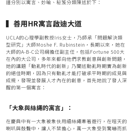
謹分別以寓言、妙喻、秘笈分類陳述於下：
▍善用HR寓言啟迪大道
UCLA的心理學副教授Iris女士，乃師承「問題解決類
型研究」大師Moshe F. Rubinstein，長期以來，她在
大師的A-B-C公司綱擔任副主任，包括Fortune 500大
在內的大公司，多年來都向他們求教創意與創新問題，
她的講題「動亂時代的創新」乃闡述動亂時期實為創新
的絕佳時期，因為只有動亂才能打破承平時期的成見與
成規，發現並發展人才內在的創意，首先她說了發人深
醒的第一個寓言：
「大象與絲繩的寓言」：
在慶典中有一大象被象伕用細絲繩牽著遊行，在喧天的
喇叭與鼓聲中，讓人不禁擔心，萬一大象受到驚嚇而抓