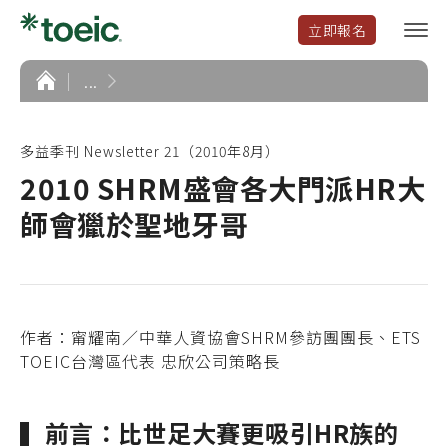
立即報名
選
單
開
首
...
頁
啟
多益季刊 Newsletter 21（2010年8月）
2010 SHRM盛會各大門派HR大
師會獵於聖地牙哥
作者：甯耀南／中華人資協會SHRM參訪團團長、ETS
TOEIC台灣區代表 忠欣公司策略長
▍前言：比世足大賽更吸引HR族的