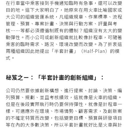
在行車當中乘客接到手機通知臨時有急事，還可以改變
目的地。這下大家明白了，她原來在用火車比喻國家或
大公司的組織營運系統，凡組織規章、作業標準、流程
管理、預算、專案計畫、決策與行動方案、評量與考
核……等都必須遵循制既有的體制？組織沒有太大的變
動彈性。而小公司或創新組織就比較像計程車，可隨著
乘客的臨時需求、路況、環境改變而改變。為了折衷這
兩種組織因此她提出「半套計畫」（Half-Plan）的模
式。
秘笈之ㄧ：「半套計畫的創新組織」：
公司仍然要依據創新構想、進行提案、討論、決策、編
列預算、規劃、並且考核績效，這就像是火車的組織。
但是在後段實際執行時仍要保持彈性，就像是計程車一
樣，可適應外在環境、市場情勢、顧客需求，及創新案
的不確定特質而改變，包括變更目標、預算與研發項目
等在內的大多數決策，所以半套計畫就好比是火車與計