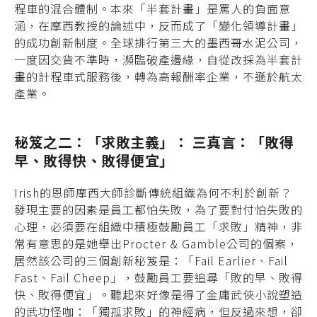
程車的混合體制。本來「半套計畫」是罵人的負面意
涵，在摩西教授的論述中，反而成了「變化領導計畫」
的成功創新制度。全球排行第三大的墨西哥水泥公司，
一度因交貨不準時，瀕臨破產邊緣，自從改採為半套計
畫的計程車式服務後，轉為高報酬率企業，不遜於航太
產業。
秘笈之二：「求敗主義」： 三真言：「敗得
早、敗得快、敗得便宜」
Irish的恩師摩西大師診斷傳統組織為何不利於創新？
發現主要的因素是員工都怕失敗，為了要對付怕失敗的
心理，必須要在組織中積極鼓勵員工「求敗」精神，非
常有意思的是她舉出Procter & Gamble公司的個案，
居然該公司的三個創新秘笈是：「Fail Earlier、Fail
Fast、Fail Cheep」，鼓勵員工要追尋「敗的早、敗得
快、敗得便宜」。聽起來好像是得了金庸武俠小說塑造
的武功怪咖：「獨孤求敗」的神經病，但反過來想，卻