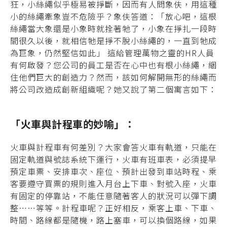
狂，小絲繩似乎極易被掙斷，因而有人問象伕，用這種
小的絲繩牽象豈不危險乎？象伕答道：「放心吧，這根
絲繩當大象還是小象時就拴著牠了，小象在掙扎一段時
間很久以後，就相信牠是掙不脫小絲繩的，一直到牠成
為巨象，仍然堅信如此」 這給管理萬物之靈的HR人員
有何啟發？您公司的員工是否在心中也有根小絲繩，綑
住他們巨大的創造力？然而，該如何解開無形的絲繩而
將公司改造成創新組織呢？她又說了第二個寓言如下：
「火車與計程車的妙喻」：
火車與計程車有何差別？大家會答火車有軌道，只能在
固定軌道與號誌系統下運行，火車有班車表，必須提早
預定車票、安排車次、座位、預計出發到車站時程、乘
客要遵守買票的規則進入月台上下車、對號入座，火車
有固定的停靠站，不能任意隨著客人的狀況可以彈下調
整……等等。計程車呢？正好相反，乘客上車、下車、
時間、路線都是隨機，路上塞車，可以換個路線，如果