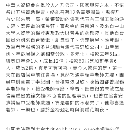
中華人資協會有鑑於人才乃公司、國家興衰之本，不惜
祭出五張贊助機票，終能召募12名菁英團員，規模乃
有史以來第一高，榮獲贊助的優秀代表有三陽工業的游
立婷、宏達電的陳昱蓉、富邦金的陳惠湞、及來自中山
大學人資所的楊登惠及政大財管系的孫郁婷，其他自費
團員分別來自台積電、創意電子、信義房屋、匯豐銀、
及筆者所服務的多益測驗台灣代表忠欣公司，由產業
別、年齡層觀之還相當分散、多元化，相較去年61屆
紐奧良年會1人，成長12倍；相較60屆芝加哥年會6
人，成長2倍，真是可賀可喜。更令人驚喜的是，第一
天在飯店候車前往會場，竟然巧遇李瑞華老師夫婦，團
員中創意電子李紀國、台積電張世欣、陳怡如都曾服務
李老師麾下，接受老師琢磨，筆者、匯豐銀的朱敏杰及
信義房屋的鐘文雄(本協會的副理事長)，也曾在協會安
排講座中受老師啟迪，算是老師的私淑弟子，他鄉喜逢
老師，一樂也，勝於金榜題名時與洞房花燭夜。
但開幕時聽到大會主席Robb Van Cleave表揚海外代