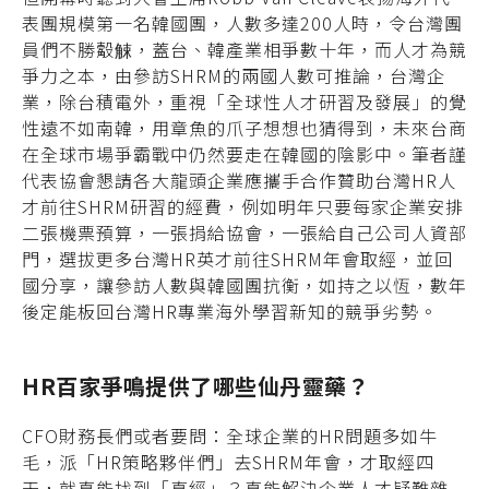
表團規模第一名韓國團，人數多達200人時，令台灣團
員們不勝觳觫，蓋台、韓產業相爭數十年，而人才為競
爭力之本，由參訪SHRM的兩國人數可推論，台灣企
業，除台積電外，重視「全球性人才研習及發展」的覺
性遠不如南韓，用章魚的爪子想想也猜得到，未來台商
在全球市場爭霸戰中仍然要走在韓國的陰影中。筆者謹
代表協會懇請各大龍頭企業應攜手合作贊助台灣HR人
才前往SHRM研習的經費，例如明年只要每家企業安排
二張機票預算，一張捐給協會，一張給自己公司人資部
門，選拔更多台灣HR英才前往SHRM年會取經，並回
國分享，讓參訪人數與韓國團抗衡，如持之以恆，數年
後定能板回台灣HR專業海外學習新知的競爭劣勢。
HR百家爭鳴提供了哪些仙丹靈藥？
CFO財務長們或者要問：全球企業的HR問題多如牛
毛，派「HR策略夥伴們」去SHRM年會，才取經四
天，就真能找到「真經」？真能解決企業人才疑難雜