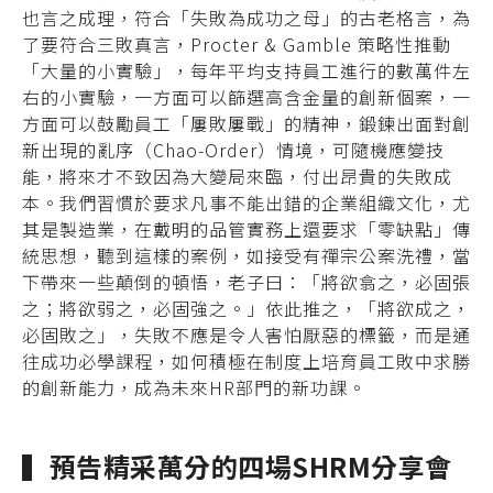
也言之成理，符合「失敗為成功之母」的古老格言，為
了要符合三敗真言，Procter & Gamble 策略性推動
「大量的小實驗」，每年平均支持員工進行的數萬件左
右的小實驗，一方面可以篩選高含金量的創新個案，一
方面可以鼓勵員工「屢敗屢戰」的精神，鍛鍊出面對創
新出現的亂序（Chao-Order）情境，可隨機應變技
能，將來才不致因為大變局來臨，付出昂貴的失敗成
本。我們習慣於要求凡事不能出錯的企業組織文化，尤
其是製造業，在戴明的品管實務上還要求「零缺點」傳
統思想，聽到這樣的案例，如接受有禪宗公案洗禮，當
下帶來一些顛倒的頓悟，老子曰：「將欲翕之，必固張
之；將欲弱之，必固強之。」依此推之，「將欲成之，
必固敗之」，失敗不應是令人害怕厭惡的標籤，而是通
往成功必學課程，如何積極在制度上培育員工敗中求勝
的創新能力，成為未來HR部門的新功課。
▍預告精采萬分的四場SHRM分享會