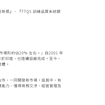
獎』、『TTQS 訓練品質系統銀
則約佔20% 左右。」自2001 年
2 年於印度，也陸續設廠完成。至今，
營體。
合作，一同開發新市場。這其中，有
通能力、懂得商務交涉、經營管理及