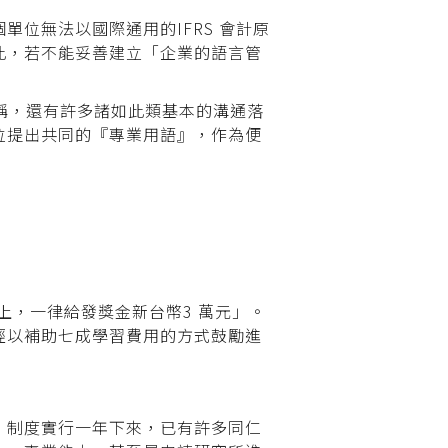
位無法以國際通用的IFRS 會計原
此，若不能妥善建立「企業的語言管
簡稱，還有許多諸如此類基本的溝通落
位提出共同的『專業用語』，作為便
以上，一律給發獎金新台幣3 萬元」。
經以補助七成學習費用的方式鼓勵進
，制度實行一年下來，已有許多同仁