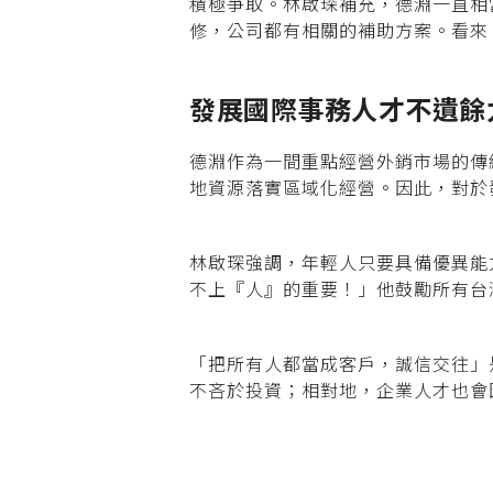
積極爭取。林啟琛補充，德淵一直相
修，公司都有相關的補助方案。看來
發展國際事務人才不遺
德淵作為一間重點經營外銷市場的傳
地資源落實區域化經營。因此，對於
林啟琛強調，年輕人只要具備優異能
不上『人』的重要！」他鼓勵所有台
「把所有人都當成客戶，誠信交往」
不吝於投資；相對地，企業人才也會