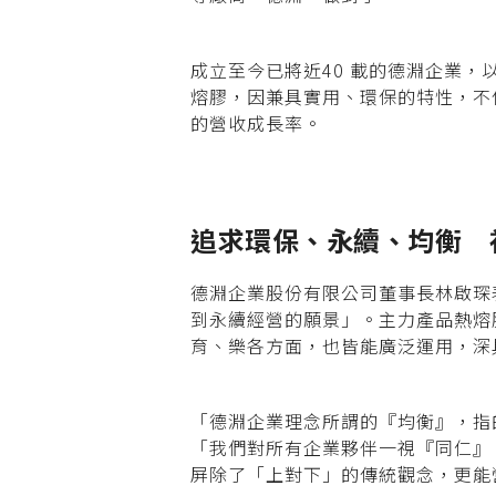
成立至今已將近40 載的德淵企業
熔膠，因兼具實用、環保的特性，不
的營收成長率。
追求環保、永續、均衡
德淵企業股份有限公司董事長林啟琛
到永續經營的願景」。主力產品熱熔
育、樂各方面，也皆能廣泛運用，深
「德淵企業理念所謂的『均衡』，指
「我們對所有企業夥伴一視『同仁』
屏除了「上對下」的傳統觀念，更能