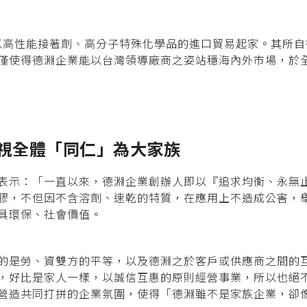
，以高性能接著劑、高分子特殊化學品的進口貿易起家。其所
僅使得德淵企業能以台灣領導廠商之姿站穩海內外市場，於全
視全體「同仁」為大家族
表示：「一直以來，德淵企業創辦人即以『追求均衡、永無
膠，不但因不含溶劑、速乾的特質，在應用上不造成公害，
具環保、社會價值。
的是勞、資雙方的平等，以及德淵之於客戶或供應商之間的
，好比是家人一樣，以誠信互惠的原則經營事業，所以也絕
營造共同打拼的企業氛圍，使得「德淵雖不是家族企業，卻