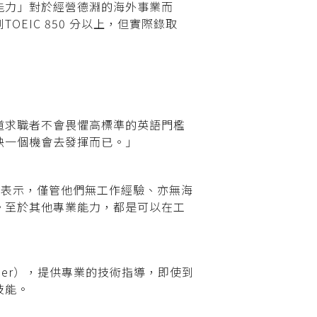
能力」對於經營德淵的海外事業而
IC 850 分以上，但實際錄取
道求職者不會畏懼高標準的英語門檻
缺一個機會去發揮而已。」
瑞貞表示，僅管他們無工作經驗、亦無海
。至於其他專業能力，都是可以在工
eer），提供專業的技術指導，即使到
技能。