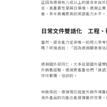
正因為德淵有八成以上的營收來自外
言，其重要性是與日俱增。德淵企業人
者，多半具備更高的英語能力水平。
日常文件雙語化 工程
當然，語言能力並非唯一的用人參考
嗎？柯瑞貞說：「因為德淵願意栽培
德淵國外部同仁，大多從是國外留學歸
外銷售經驗，德淵更看重他們「具語
作中累積、培訓的。
林啟琛說，德淵現在經營外銷市場靠的
海外產品的功能也能發揮最好效果。