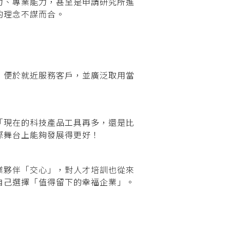
力、專業能力，甚至是申請研究所進
的理念不謀而合。
，便於就近服務客戶，並廣泛取用當
「現在的科技產品工具再多，還是比
際舞台上能夠發展得更好！
業夥伴「交心」，對人才培訓也從來
自己選擇「值得留下的幸福企業」。