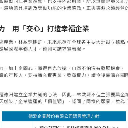
當鼓勵同仁專業進修，也支持內部創業，所以無論是英文能
，這項兼具培訓及獎勵功能的企業德政，正與德淵永續經營
餘力
用「交心」打造幸福企業
統產業，林啟琛期許，未來能夠在全球各主要大洲設立據點
發展國際事務人才，德淵可謂求賢若渴。
力，加上企圖心，懂得目光放遠，自然不怕沒有發展機會，
灣的年輕人，要持續充實專業、發揮實力，讓今後臺灣在國
是德淵建立企業共識的心法。因此，林啟琛不但主張要與企
因感染了企業營運的「價值觀」，認同了同樣的願景，並為