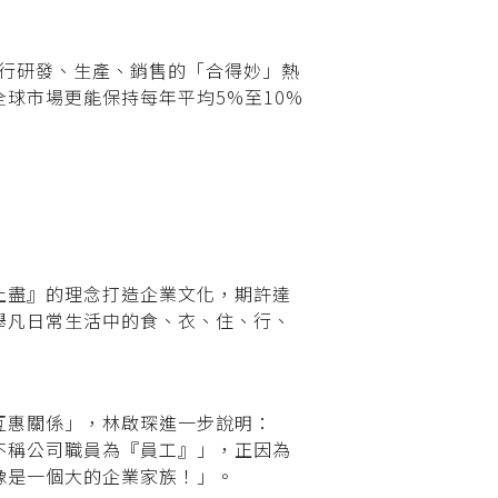
自行研發、生產、銷售的「合得妙」熱
球市場更能保持每年平均5%至10%
止盡』的理念打造企業文化，期許達
舉凡日常生活中的食、衣、住、行、
互惠關係」，林啟琛進一步說明：
不稱公司職員為『員工』」，正因為
像是一個大的企業家族！」。