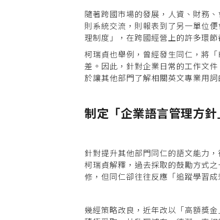
隨著跨國市場的發展，人資、財務、
則系統交流，則報表到了另一單位便
理制度」，在跨國經營上的許多環節
柯瑞貞也舉例，曾經發生同仁，將「
差。因此，針對企業日常的工作文件
於讓其他部門了解相關英文專業用詞
制定「企業語言管理方
針對提升其他部門同仁的語文能力，德
柯瑞貞解釋，過去採取的鼓勵方式之
修，但同仁卻往往反應「追蹤學習成
幾經策略改良，近年改以「高額獎金