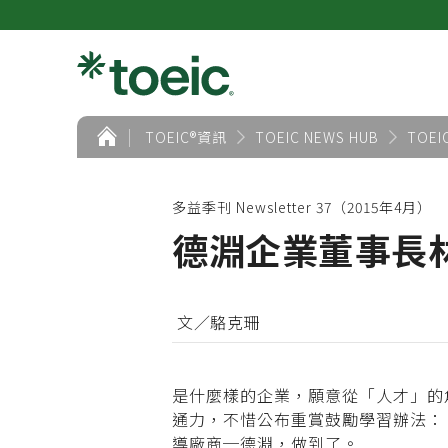
首
TOEIC®資訊
TOEIC NEWS HUB
TOEI
頁
多益季刊 Newsletter 37（2015年4月）
德淵企業董事長
文／駱克珊
是什麼樣的企業，願意從「人才」的
通力，不惜公布重賞鼓勵學習辦法：「
導廠商─德淵，做到了。