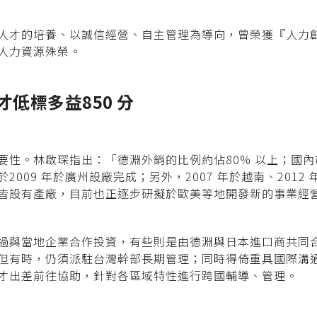
人才的培養、以誠信經營、自主管理為導向，曾榮獲『人力創新
人力資源殊榮。
才低標多益850 分
性。林啟琛指出：「德淵外銷的比例約佔80% 以上；國內市場
009 年於廣州設廠完成；另外，2007 年於越南、201
皆設有產廠，目前也正逐步研擬於歐美等地開發新的事業經
過與當地企業合作投資，有些則是由德淵與日本進口商共同
但有時，仍須派駐台灣幹部長期管理；同時得倚重具國際溝
才出差前往協助，針對各區域特性進行跨國輔導、管理。