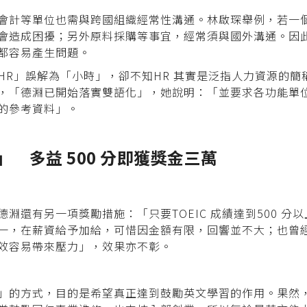
會計等單位也需與跨國組織經常性溝通。林啟琛舉例，若一個單
會造成困擾；另外原料採購等事宜，經常須與國外溝通。因
都容易產生問題。
HR」誤解為「小時」，卻不知HR 其實是泛指人力資源的
，「德淵已開始落實雙語化」，她說明：「並要求各功能單
的參考資料」。
針」
多益 500 分即獲獎金三萬
淵還有另一項獎勵措施：「只要TOEIC 成績達到500 分
一，在薪資給予加給，可惜因金額有限，回響並不大；也曾
效容易帶來壓力」，效果亦不彰。
」的方式，目的是希望真正達到鼓勵英文學習的作用。果然