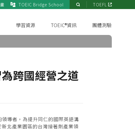
畫
TOEIC Bridge School
TOEFL
站
內
搜
s
學習資源
TOEIC®資訊
團體測驗
尋
習為跨國經營之道
的領導者，為提升同仁的國際英語溝
位於新北產業園區的台灣接著劑產業領