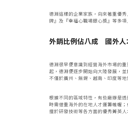
德淵這樣的企業家族，向來著重優秀
牌』及『幸福心職場銀心獎』等多項
外銷比例佔八成
國外人
德淵很早便意識到經營海外市場的重要
起，德淵便逐步開始向大陸發展，並於2
不僅於廣州、無錫、越南、印度等地
根據不同的區域特性，有些廠辦是透
時需借重海外的在地人才運籌帷幄；
擅於研發技術等各方面的優秀菁英人