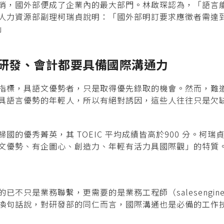
銷，國外部便成了企業內的最大部門。林啟琛認為，「語言
力資源部副理柯瑞貞說明：「國外部明訂要求應徵者需達到TOE
」
、研發、會計都要具備國際溝通力
指標，具語文優勢者，只是取得優先錄取的機會。然而，難
具語言優勢的年輕人，所以有絕對誘因，這些人往往只是欠
國的優秀菁英，其 TOEIC 平均成績皆高於900 分。柯
文優勢、有企圖心、創造力、年輕有活力具國際觀」的特質
已不只是業務聯繫，更需要的是業務工程師（salesengin
換句話說，對研發部的同仁而言，國際溝通也是必備的工作