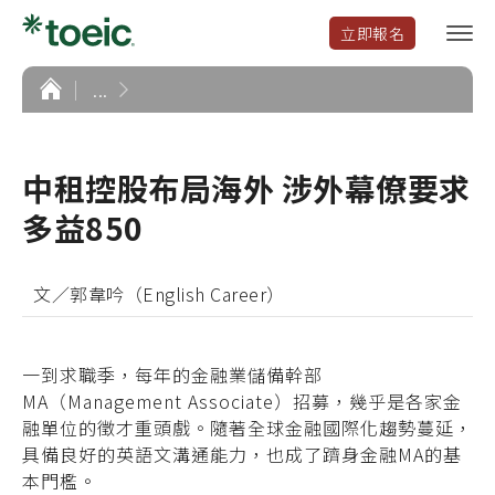
立即報名
選
單
開
首
...
頁
啟
中租控股布局海外 涉外幕僚要求
多益850
文／郭韋吟（English Career）
一到求職季，每年的金融業儲備幹部
MA（Management Associate）招募，幾乎是各家金
融單位的徵才重頭戲。隨著全球金融國際化趨勢蔓延，
具備良好的英語文溝通能力，也成了躋身金融MA的基
本門檻。