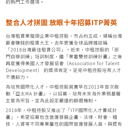
的熱門工作選項。
整合人才拼圖 放眼十年招募ITP菁英
台灣租賃業龍頭企業中租控股，市占約五成，堪稱台灣
最會賺錢的租賃大王，去年更獲全球品牌雜誌稱
「2018台灣最佳租賃公司」。近來，中租控股的「部
門自辦訓練」培訓制度，繼「業審雙修訓練計畫」之後
再度獲得美國人才發展協會（Association for Talent
Development） 的獎項肯定。足見中租控股培育人才
不遺餘力。
為培育國際化人才，中租控股其實早在2013年首次啟
動「亞太MA 計畫」，以招募、培育未來海外業務基層
主管為宗旨，並為此設定嚴謹的篩選機制。
2018年，中租控股又推出了「ITP國際化人才養成計
畫」，希望招募包含營運發展企畫、法律、財會、稽
核、人資等不同專業屬性的國際營運發展人員，與既有