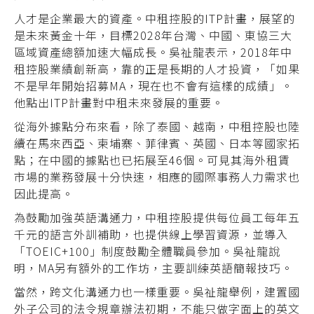
人才是企業最大的資產。中租控股的ITP計畫，展望的
是未來黃金十年，目標2028年台灣、中國、東協三大
區域資產總額加速大幅成長。吳祉龍表示，2018年中
租控股業績創新高，靠的正是長期的人才投資，「如果
不是早年開始招募MA，現在也不會有這樣的成績」。
他點出ITP計畫對中租未來發展的重要。
從海外據點分布來看，除了泰國、越南，中租控股也陸
續在馬來西亞、柬埔寨、菲律賓、英國、日本等國家拓
點；在中國的據點也已拓展至46個。可見其海外租賃
市場的業務發展十分快速，相應的國際事務人力需求也
因此提高。
為鼓勵加強英語溝通力，中租控股提供每位員工每年五
千元的語言外訓補助，也提供線上學習資源，並導入
「TOEIC+100」制度鼓勵全體職員參加。吳祉龍說
明，MA另有額外的工作坊，主要訓練英語簡報技巧。
當然，跨文化溝通力也一樣重要。吳祉龍舉例，建置國
外子公司的法令規章辦法初期，不能只做字面上的英文