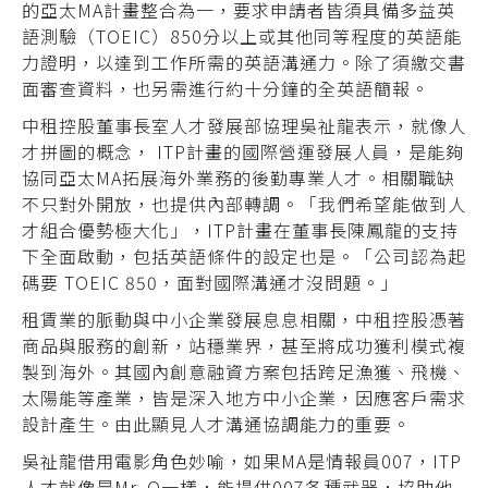
的亞太MA計畫整合為一，要求申請者皆須具備多益英
語測驗（TOEIC）850分以上或其他同等程度的英語能
力證明，以達到工作所需的英語溝通力。除了須繳交書
面審查資料，也另需進行約十分鐘的全英語簡報。
中租控股董事長室人才發展部協理吳祉龍表示，就像人
才拼圖的概念， ITP計畫的國際營運發展人員，是能夠
協同亞太MA拓展海外業務的後勤專業人才。相關職缺
不只對外開放，也提供內部轉調。「我們希望能做到人
才組合優勢極大化」，ITP計畫在董事長陳鳳龍的支持
下全面啟動，包括英語條件的設定也是。「公司認為起
碼要 TOEIC 850，面對國際溝通才沒問題。」
租賃業的脈動與中小企業發展息息相關，中租控股憑著
商品與服務的創新，站穩業界，甚至將成功獲利模式複
製到海外。其國內創意融資方案包括跨足漁獲、飛機、
太陽能等產業，皆是深入地方中小企業，因應客戶需求
設計產生。由此顯見人才溝通協調能力的重要。
吳祉龍借用電影角色妙喻，如果MA是情報員007，ITP
人才就像是Mr. Q一樣，能提供007各種武器，協助他