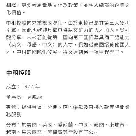
翻譯，更要考慮當地文化及政策，並融入總部的企業文
化價值。
中租控股向來重視國際化，由於東協已是其第三大獲利
引擎，因此也歡迎具備東協語文能力的人才加入。吳祉
龍分享，未來若能從第二國向第三國招募具備三語能力
（英文、母語、中文）的人才，例如從泰國招募他國人
才，中租的國際化發展，將又達到另一項里程碑了。
中租控股
成立：1977 年
董事長：陳鳳龍
專營：提供租賃、分期、應收帳款及直接放款等相關業
務服務
分布：於美國、英國、愛爾蘭、中國、泰國、柬埔寨、
越南、馬來西亞、菲律賓等皆設有子公司