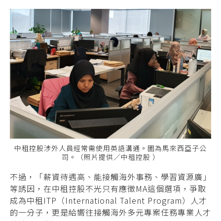
中租控股涉外人員經常需使用英語溝通。圖為馬來西亞子公
司。（照片提供／中租控股 ）
不過，「薪資待遇高、能接觸海外事務、學習資源廣」
等誘因，在中租控股不光只有應徵MA這個選項，爭取
成為中租ITP（International Talent Program）人才
的一分子，更是給嚮往接觸海外多元專案任務專業人才