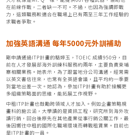
在前線作戰，二者缺一不可。不過，也因為強調即戰
力，這類職務較適合在職場上已有兩至三年工作經驗的
求職者爭取。
加強英語溝通 每年5000元外訓補助
剛申請通過ITP計畫的駱婷玉，TOEIC 成績950分，目
前在人才發展部海外訓練科服務約兩年，主要負責柬埔
寨相關業務。她表示，為了跟當地分公司溝通，經常需
以英文書信往來，也常有全英語會議，且平均約一季要
到當地出差一次。她認為，參加ITP計畫有助於接觸更
多組織策略面的思維，能拓展工作視野。
中租ITP計畫也鼓勵跨領域人才加入。例如企畫策略規
畫科的施云涵，大學讀的是資訊工程，研究所到海外攻
讀行銷，回台後原先在其他產業從事行銷公關工作，最
後因嚮往中租的國際化職場環境而轉戰租賃業。目前也
是ITP計畫的一員。