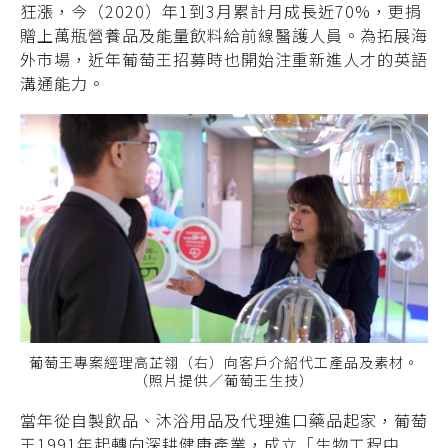
狂漲，今（2020）年1到3月累計月成長近70%，更捐
贈上萬瓶營養品及能量飲料給前線醫護人員。為拓展海
外市場，近年葡萄王招募時也開始注重新進人才的英語
溝通能力。
葡萄王專案經理高芷翎（右）向客戶介紹代工產品及素材。
（照片提供／葡萄王生技）
當年從自製飲品、沐浴用品及代理進口藥品起家，葡萄
王1991年起轉向深耕健康產業，成立「生物工程中