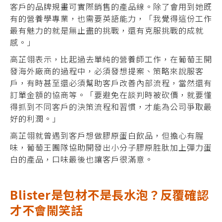
客戶的品牌規畫可實際銷售的產品線。除了會用到她既
有的營養學專業，也需要英語能力，「我覺得這份工作
最有魅力的就是無止盡的挑戰，還有克服挑戰的成就
感。」
高芷翎表示，比起過去單純的營養師工作，在葡萄王開
發海外廠商的過程中，必須發想提案、策略來說服客
戶，有時甚至還必須幫助客戶改善內部流程，當然還有
訂單金額的協商等。「要避免在談判時被砍價，就要懂
得抓到不同客戶的決策流程和習慣，才能為公司爭取最
好的利潤。」
高芷翎就曾遇到客戶想做膠原蛋白飲品，但擔心有腥
味，葡萄王團隊協助開發出小分子膠原胜肽加上彈力蛋
白的產品，口味最後也讓客戶很滿意。
Blister是包材不是長水泡？反覆確認
才不會鬧笑話