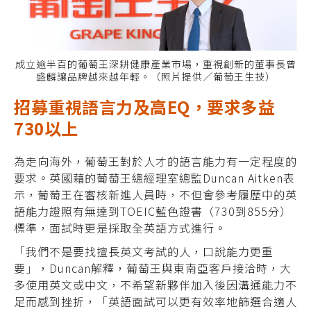
成立逾半百的葡萄王深耕健康產業市場，重視創新的董事長曾
盛麟讓品牌越來越年輕。（照片提供／葡萄王生技）
招募重視語言力及高EQ，要求多益
730以上
為走向海外，葡萄王對於人才的語言能力有一定程度的
要求。英國藉的葡萄王總經理室總監Duncan Aitken表
示，葡萄王在審核新進人員時，不但會參考履歷中的英
語能力證照有無達到TOEIC藍色證書（730到855分）
標準，面試時更是採取全英語方式進行。
「我們不是要找擅長英文考試的人，口說能力更重
要」，Duncan解釋，葡萄王與東南亞客戶接洽時，大
多使用英文或中文，不希望新夥伴加入後因溝通能力不
足而感到挫折，「英語面試可以更有效率地篩選合適人