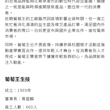
的台灣品牌能夠在競爭激烈的數位時代殺出重圍，關鍵
之一就是能與時俱進開發新產品，圈住新一代的消費
者。
近期葡萄王的工廠雖然因疫情影響出貨時間，但一復工
就忙著消化滿滿的益生菌及樟芝產品訂單，滿足國內外
消費者的胃口。日前更宣布與國外企業合作，搶攻電商
市場。
同時，葡萄王也不畏疫情，持續參與校園徵才活動並推
動產學實習合作，提供年輕人才舞台。從消費者到人才
育成，葡萄王雙管齊下擄獲年輕族群的心，為品牌創新
注入動能。
葡萄王生技
成立：1969年
董事長：曾盛麟
員工人數：460人