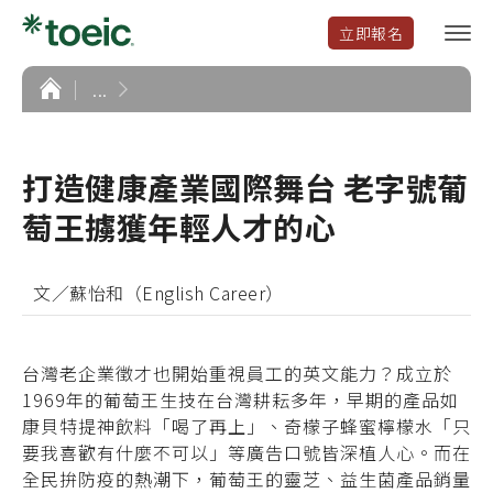
立即報名
選
單
開
首
...
頁
啟
打造健康產業國際舞台 老字號葡
萄王擄獲年輕人才的心
文／蘇怡和（English Career）
台灣老企業徵才也開始重視員工的英文能力？成立於
1969年的葡萄王生技在台灣耕耘多年，早期的產品如
康貝特提神飲料「喝了再上」、奇檬子蜂蜜檸檬水「只
要我喜歡有什麼不可以」等廣告口號皆深植人心。而在
全民拚防疫的熱潮下，葡萄王的靈芝、益生菌產品銷量