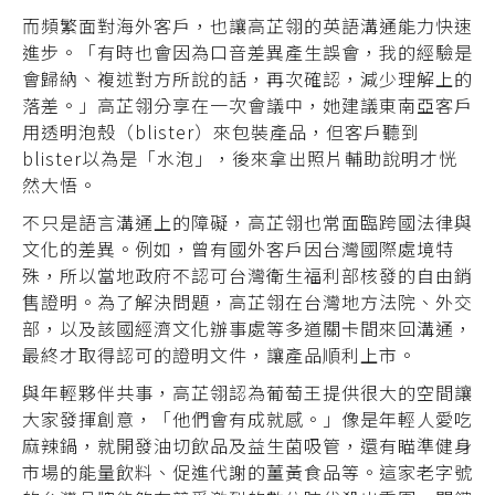
而頻繁面對海外客戶，也讓高芷翎的英語溝通能力快速
進步。「有時也會因為口音差異產生誤會，我的經驗是
會歸納、複述對方所說的話，再次確認，減少理解上的
落差。」高芷翎分享在一次會議中，她建議東南亞客戶
用透明泡殼（blister）來包裝產品，但客戶聽到
blister以為是「水泡」，後來拿出照片輔助說明才恍
然大悟。
不只是語言溝通上的障礙，高芷翎也常面臨跨國法律與
文化的差異。例如，曾有國外客戶因台灣國際處境特
殊，所以當地政府不認可台灣衛生福利部核發的自由銷
售證明。為了解決問題，高芷翎在台灣地方法院、外交
部，以及該國經濟文化辦事處等多道關卡間來回溝通，
最終才取得認可的證明文件，讓產品順利上市。
與年輕夥伴共事，高芷翎認為葡萄王提供很大的空間讓
大家發揮創意，「他們會有成就感。」像是年輕人愛吃
麻辣鍋，就開發油切飲品及益生菌吸管，還有瞄準健身
市場的能量飲料、促進代謝的薑黃食品等。這家老字號