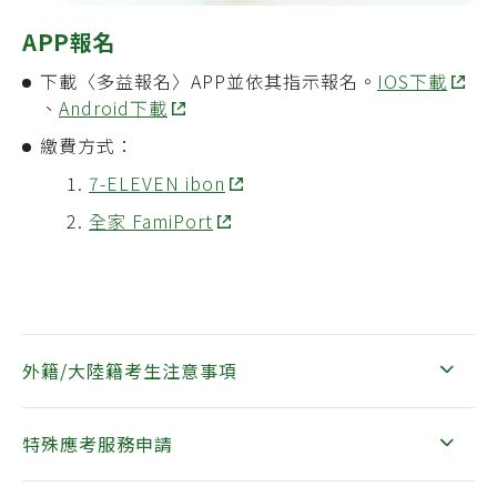
APP報名
下載
〈多益報名〉
APP並
依其指示報名。
IOS下載
、
Android下載
繳費方式：
7-ELEVEN ibon
全家 FamiPort
外籍/大陸籍考生注意事項
特殊應考服務申請