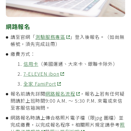
網路報名
請至
官網「
測驗服務專區
」
登入後報名。（如尚無
帳號，須先完成註冊）
繳費方式：
信用卡
（美國運通、大來卡、銀聯卡除外）
7-ELEVEN ibon
全家 FamiPort
報名前請先詳閱
網路報名流程
，報名上若有任何疑
問請於上班時間9:00 A.M. ～ 5:30 P.M. 來電或來信
至客服信箱詢問。
網路報名時請上傳合格照片電子檔（限jpg 圖檔）並
完成繳費，以完成報名程序。相關照片規定請參考
照