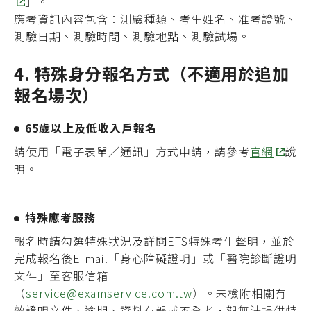
」。
應考資訊內容包含：測驗種類、考生姓名、准考證號、
測驗日期、測驗時間、測驗地點、測驗試場。
4. 特殊身分報名方式（不適用於追加
報名場次）
65歲以上及低收入戶報名
請使用「電子表單／通訊」方式申請，請參考
官網
說
明。
特殊應考服務
報名時請勾選特殊狀況及詳閱ETS特殊考生聲明，並於
完成報名後E-mail
「身心障礙證明」或「醫院診斷證明
文件」
至客服信箱
（
service@examservice.com.tw
）。未檢附相關有
效證明文件、逾期、資料有誤或不全者，恕無法提供特