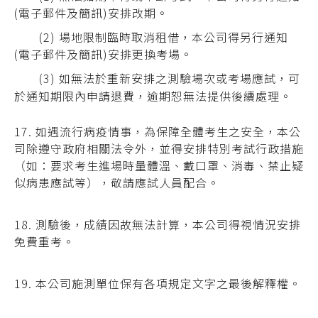
(電子郵件及簡訊)安排改期。
(2) 場地限制臨時取消租借，本公司得另行通知
(電子郵件及簡訊)安排更換考場。
(3) 如無法於重新安排之測驗場次或考場應試，可
於通知期限內申請退費，逾期恕無法提供後續處理。
17. 如遇流行病疫情事，為保障全體考生之安全，本公
司除遵守政府相關法令外，並得安排
特別考試行政措施
（如：要求考生進場時量體溫、戴口罩、消毒、禁止疑
似病患應試等
），敬請應試人員配合。
18.
測驗後，成績因故無法計算，本公司得視情況安排
免費重考。
19. 本公司施測單位保有各項規定文字之最後解釋權。