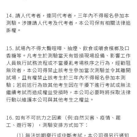
14. 請人代考者，連同代考者，三年內不得報名參加本
測驗。涉嫌請人代考及代考者，本公
司保有相關法律追
訴權。
15. 試場內不得大聲喧嘩、抽煙、飲食或嚼食檳榔及口
香糖等。凡考生於測驗當天有毀損現
場設備、影響工作
人員執行試務流程或不當擾亂考場秩序之行為，經勸阻
無效者，本公司
得禁止該考生參加當次測驗並令其離開
試場，且有權禁止該考生於三年內不得報名參加本
測
驗；若前述行為致其他考生因在干擾下進行考試或無法
繼續考試而造成權益受損時，
本公司必要時將採取法律
行動以維護本公司與其他考生之權益。
16.
如有不可抗力之因素（例:自然災害、疫情、罷
工、遊行等），測驗安排方式如下：
(1) 無法如期舉行或中斷考試，本公司得另行通知