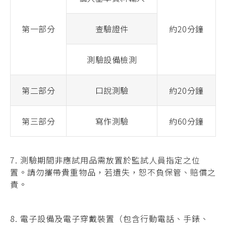
第一部分
查驗證件
約20分鐘
測驗設備檢測
第二部分
口說測驗
約20分鐘
第三部分
寫作測驗
約60分鐘
7.
測驗期間非應試用品需放置於監試人員指定之位
置。
請勿攜帶貴重物品，若遺失，恕不負保管、賠償之
責。
8.
電子設備及電子穿戴裝置（包含行動電話、手錶、