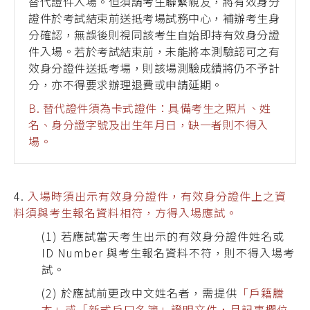
替代證件入場。但須請考生聯繫親友，將有效身分
證件於考試結束前送抵考場試務中心，補辦考生身
分確認，無誤後則視同該考生自始即持有效身分證
件入場。若於考試結束前，未能將本測驗認可之有
效身分證件送抵考場，則該場測驗成績將仍不予計
分，亦不得要求辦理退費或申請延期。
B.
替代證件須為卡式證件：具備考生之照片、姓
名、身分證字號及出
生年月日，缺一者則不得入
場。
4.
入場時須出示有效身分證件，有效身分證件上之資
料須與考生報名資料相符，方得入場應試。
(1) 若應試當天考生出示的有效身分證件姓名或
ID Number 與考生報名資料不符，則不得入場考
試。
(2) 於應試前更改中文姓名者，需提供
「戶籍謄
本」或「新式戶口名簿」證明文件，且記事欄位