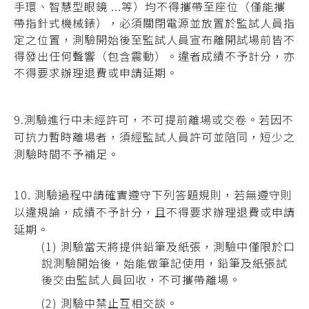
手環、智慧型眼鏡 ...等）均不得攜帶至座位
（僅能攜
帶指針式機械錶），必須關閉電源並放置於監試人員指
定之位置，測驗開始後至監試人員宣布離開試場前皆不
得發出任何聲響（包含震動）。
違者成績不予計分
，
亦
不得要求辦理退費或申請延期。
9.測驗進行中未經許可，不可提前離場或交卷。若因不
可抗力暫時離場者，須經監試人員許可並陪同，短少之
測驗時間不予補足。
10. 測驗過程中請確實遵守下列答題規則，若無遵守則
以違規論，
成績不予計分，且不得要求辦理退費或申請
延期。
(1) 測驗當天將提供鉛筆及紙張，測驗中僅限於口
說測驗開始後，始能做筆記使用，鉛筆及紙張試
後交由監試人員回收，不可攜帶離場。
(2) 測驗中禁止互相交談。