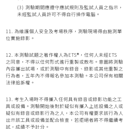
(3) 測驗期間應遵守應試規則及監試人員之指示，
未經監試人員許可不得自行操作電腦。
11. 為維護個人安全及考場秩序，測驗現場得由施測單
位實施錄影。
12. 本測驗試題之著作權人為ETS
®
，任何人未經ETS
之同意，不得以任何形式進行重製或散布。意圖將測驗
內容攜出試場，或於測驗中有錄音、錄影或其他重製之
行為者，五年內不得報名參加本測驗。本公司保有相關
法律追訴權。
13. 考生入場時不得攜入任何具有錄音或錄影功能之工
具或設備。測驗開始後對於疑似有攜入上述設備之人或
疑似有錄音或錄影行為之人，本公司有權要求該行為人
出示該工具或設備並配合檢查，若拒絕者將不得繼續考
試，成績不予計分。