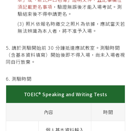
須記載更名事項
，驗證無誤後才能入場考試。測
驗結束後不得申請更名。
(3) 照片依報名時繳交之照片為依據，應試當天若
無法辨識為本人者，將不准予入場。
5. 請於測驗開始前 30 分鐘抵達應試教室。測驗時間
（含基本資料填寫）開始後即不得入場，
尚未入場者視
同自行放棄
。
6. 測驗時間
TOEIC® Speaking and Writing Tests
內容
時間
個人基本資料輸入