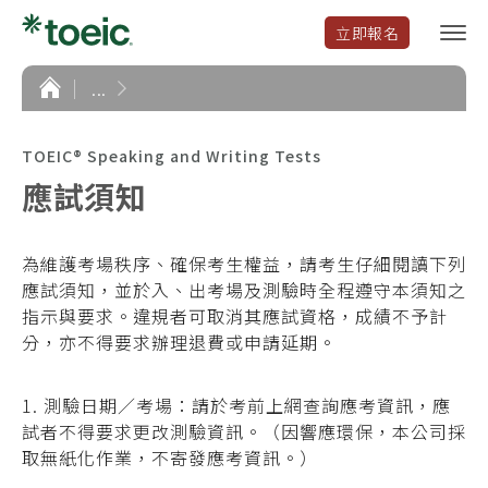
立即報名
選
單
開
首
...
頁
啟
TOEIC® Speaking and Writing Tests
應試須知
為維護考場秩序、確保考生權益，請考生仔細閱讀下列
應試須知，並於入、出考場及測驗時全程遵守本須知之
指示與要求。違規者可取消其應試資格，成績不予計
分，亦不得要求辦理退費或申請延期。
1. 測驗日期／考場：請於考前上網查詢應考資訊，應
試者不得要求更改測驗資訊。（因響應環保，本公司採
取無紙化作業，不寄發應考資訊。）