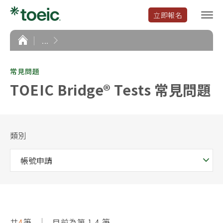
立即報名
選
單
開
首
...
頁
啟
常見問題
TOEIC Bridge® Tests 常見問題
類別
共
4
筆
目前為第 1-4 筆