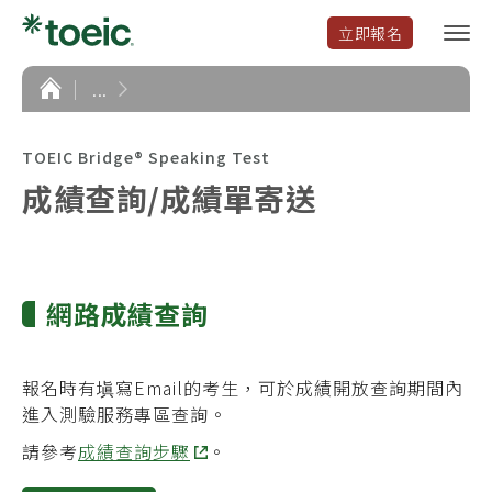
立即報名
選
單
開
首
...
頁
啟
TOEIC Bridge® Speaking Test
成績查詢/成績單寄送
網路成績查詢
報名時有塡寫Email的考生，可於成績開放查詢期間內
進入測驗服務專區查詢。
請參考
成績查詢步驟
。