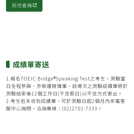
前往查詢
成績單寄送
1.報名TOEIC Bridge®Speaking Test之考生，測驗當
日全程參與、亦無違規情事，該場次之測驗成績單將於
測驗結束後12個工作日(不含假日)以平信方式寄出。
2.考生若未收到成績單，可於測驗日起2個月內來電客
服中心詢問。洽詢專線：(02)2701-7333。