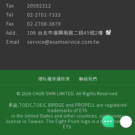
Tax
20592312
Tel
02-2701-7333
Fax
02-2708-3879
Add.
106 台北市復興南路二段45號2樓
Email
service@examservice.com.tw
隱私權保護政策
聯絡我們
© 2026 CHUN SHIN LIMITED. All Rights Reserved.
多益,TOEIC,TOEIC BRIDGE and PROPELL are registered
trademarks of ETS
in the United States and other countries, used under
license in Taiwan. The Eight-Point logo is a trademark of
ETS.