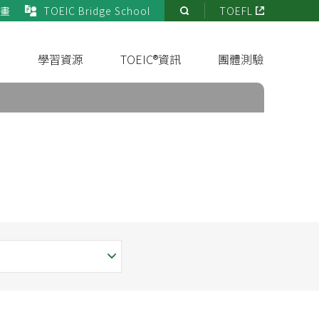
畫
TOEIC Bridge School
TOEFL
站
內
搜
s
學習資源
TOEIC®資訊
團體測驗
尋