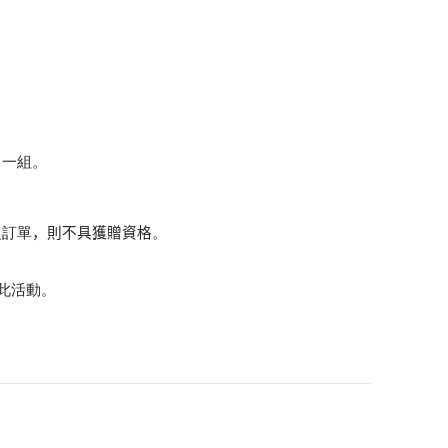
」一組。
之訂單
，則不具獲贈資格
。
此活動。