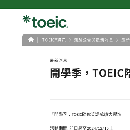
首
TOEIC®資訊
測驗公告與最新消息
最新
頁
最新消息
開學季，TOEI
「開學季，
陪你英語成績大躍進」
TOEIC
活動期間
即日起至
止
:
2024/12/15