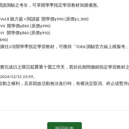
閱讀測驗之考生，可享開學季指定學習教材加購優惠。
聽力篇
閱讀篇
開學價
原價
Vol.8
+
$990 (
$1,300)
開學價
原價
VII
$860 (
$990)
開學價
原價
VI
$860 (
$950)
690)
加購任
項開學季指定學習教材，可獲得「
測驗官方線上模擬考
2
TOEIC
費完成日之
隔日起算第十個工作天
，
若
於此期間撤銷指定學習教材
。
2024/12/31 23:59
活動之權利，且若因故活動無法進行時，有權決定取消、終止或暫停
返回列表