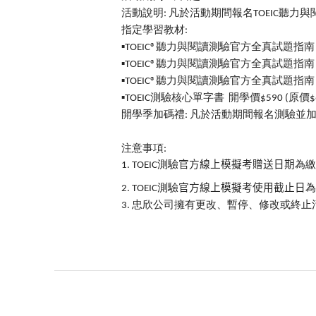
活動說明
凡於活動期間報名
聽力與
:
TOEIC
指定學習教材
:
聽力與閱讀測驗官方全真試題指南
▪︎
TOEIC®
聽力與閱讀測驗官方全真試題指南
▪︎
TOEIC®
聽力與閱讀測驗官方全真試題指南
▪︎
TOEIC®
測驗核心單字書
開學價
原價
▪︎
TOEIC
$590 (
$
開學季加碼禮
凡於活動期間報名測驗並
:
注意事項
:
測驗
官方線上模擬考贈送日期
為繳
1.
TOEIC
測驗
官方線上模擬考使用截止日
為
2.
TOEIC
忠欣公司擁有更改、暫停、修改或終止
3.