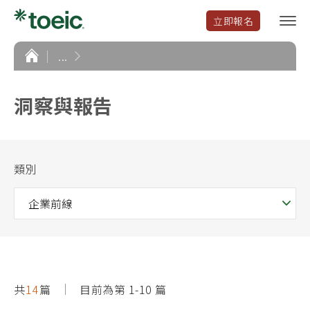
立即報名
選
單
開
首
...
頁
啟
洞察與報告
類別
共
14
篇
目前為第 1-10 篇