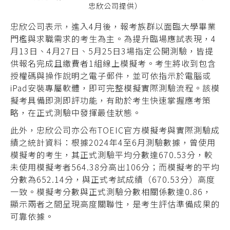
忠欣公司提供）
忠欣公司表示
，
進入
4
月後，報考族群以面臨大學畢業
門檻與求職需求的考生為主。為提升臨場應試表現，
4
月
13
日、
4
月
27
日、
5
月
25
日
3
場指定公開測驗，皆提
供報名完成且繳費者
1
組線上模擬考。考生將收到包含
授權碼與操作說明之電子郵件，並可依指示於電腦或
iPad
安裝專屬軟體，即可完整模擬實際測驗流程。該模
擬考具備即測即評功能，有助於考生快速掌握應考策
略，在正式測驗中發揮最佳狀態。
此外，忠欣公司亦公布TOEIC官方模擬考與實際測驗成
績之統計資料：根據2024年4至6月測驗數據，曾使用
模擬考的考生，其正式測驗平均分數達670.53分，較
未使用模擬考者564.38分高出106分；而模擬考的平均
分數為652.14分，與正式考試成績（670.53分）高度
一致。模擬考分數與正式測驗分數相關係數達0.86，
顯示兩者之間呈現高度關聯性，是考生評估準備成果的
可靠依據。