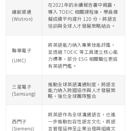
在2021年的永續報告書中揭露，
緯創資通
導入 TOEIC 相關課程後，學員模
(Wistron)
擬成績平均提升 120 分，將語言
培訓與全球人才發展策略結合。
將英語能力納入專業技能評鑑，
聯華電子
並透過 TOEIC 等工具建立核心能
力標準，部分 ESG 相關職位更設
(UMC)
有英語門檻。
推動全球英語溝通制度，將語言
三星電子
能力納入跨國協作與人才發展策
(Samsung)
略，強化全球團隊整合
將英語作為全球溝通語言，也進
西門子
一步推動包容性語言文化，將語
(Siemens)
言管理延伸至企業治理與組織文