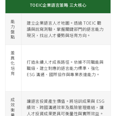
TOEIC企業語言策略 三大核心
能
建立企業語言人才地圖。透過 TOEIC 聽
力
讀與說寫測驗，掌握關鍵部門的語言能力
盤
現況，找出人才優勢與培育方向。
點
差
異
打造永續人才成長路徑。依據不同職能與
化
培
職級，建立對應的語言能力標準，強化
育
ESG 溝通、國際協作與專業表達能力。
成
讓語言投資產生價值。將培訓成果與 ESG
效
績效、跨國溝通效率及風險管理連結，讓
衡
人才投資成果更具可衡量性與實際效益。
量