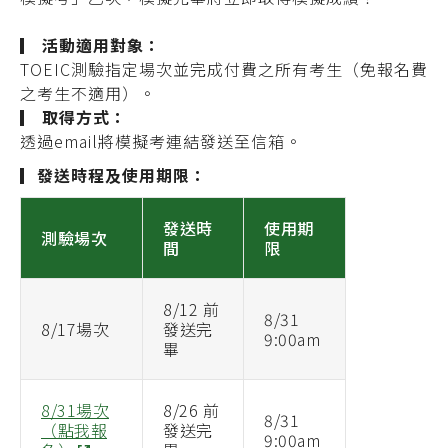
▎
活動適用對象
：
TOEIC測驗指定場次並完成
付費
之所有
考生
（免報名費
之考生不適用）
。
▎
取得方式：
透過email將模擬考連結發送至信箱
。
▎
發送時程及使用期限
：
發送時
使用期
測驗場次
間
限
8/12
前
8/31
8/17場次
發送完
9:00am
畢
8/31場次
8/26
前
8/31
（點我報
發送完
9:00am