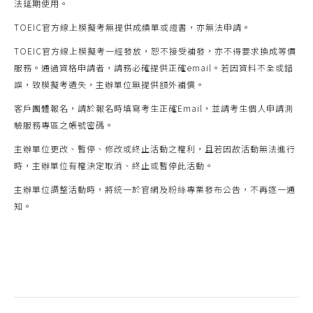
法延期使用
。
TOEIC官方線上模擬考無提供成績單或證書，亦無法申請
。
T
OEIC官方線上模擬考
一經發放
，
恕不接受補發，亦不得要求換成等價
服務。通過資格申請者，請務必確提供正確email。若因資料不全或錯
誤，致
模擬考
遺失，主辦單位無提供
額外
補償。
客戶團體報名，請於報名時填寫考
生
正確Email，並請考生個人申請測
驗服務專區之帳號密碼。
主辦單位更改、暫停、修改或終止活動之權利，且若因故活動無法進行
時，主辦單位有權決定取消、終止或暫停此活動。
主辦單位調整活動時，將統一於官網及粉絲專業發布公告，不再逐一通
知。