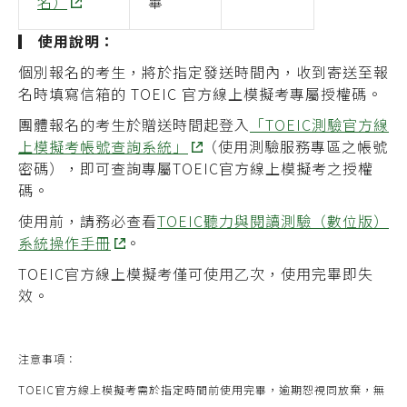
名）
畢
▎
使用
說明
：
個別報名的考生，將於指定發送時間內，收到寄送至報
名時填寫信箱的 TOEIC 官方線上模擬考專屬授權碼。
團體報名的考生於贈送時間起登入
「TOEIC測驗官方線
上模擬考帳號查詢系統」
（使用測驗服務專區之帳號
密碼），即可查詢專屬TOEIC官方線上模擬考之授權
碼。
使用前，請務必查看
TOEIC聽力與閱讀測驗（數位版）
系統操作手冊
。
TOEIC官方線上模擬考僅可使用
乙
次，使用完畢即失
效。
注意事項
：
TOEIC官方線上模擬考需於指定時間前使用完畢，逾期恕視同放棄，無