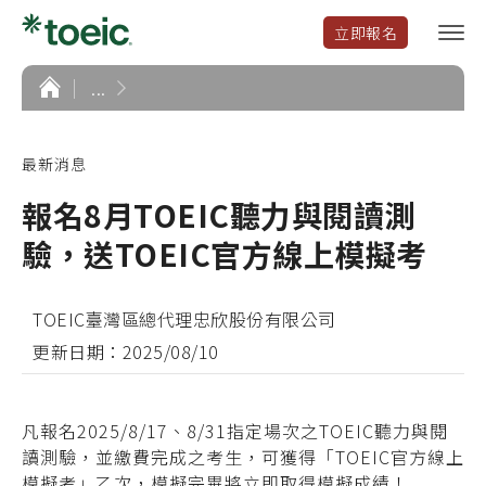
立即報名
選
單
開
首
...
頁
啟
最新消息
報名8月TOEIC聽力與閱讀測
驗，送TOEIC官方線上模擬考
TOEIC臺灣區總代理忠欣股份有限公司
更新日期：2025/08/10
凡報名202
5
/8
/17
、8/31指定場次之
TOEIC聽力與閱
讀測驗
，
並繳費完成之考生，可獲得
「TOEIC官方線上
模擬考」
乙
次
，模擬完畢將立即取得模擬成績！